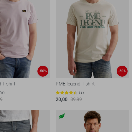
-50%
-50%
 T-shirt
PME legend T-shirt
5
5
99
20,00
39,99