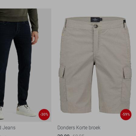
-30%
-59%
d Jeans
Donders Korte broek