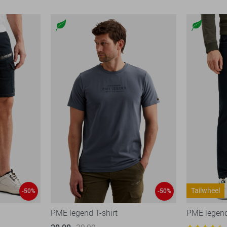
Tailwheel
-50%
-50%
PME legend T-shirt
PME legen