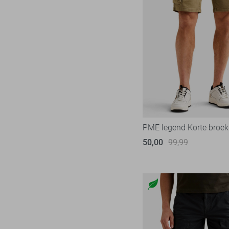
Jacqueline de Yong
599
Kaffe
26
Lady Day
24
Lofty Manner
102
LolaLiza
118
LTB
22
Mac
30
Malelions
18
PME legend Korte broek
Minus
14
50,00
99,99
NED
119
Noisy may
86
Nukus
46
Object
182
Only
984