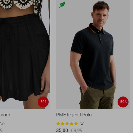
-50%
-50%
 broek
PME legend Polo
3
2
99
35,00
69,99