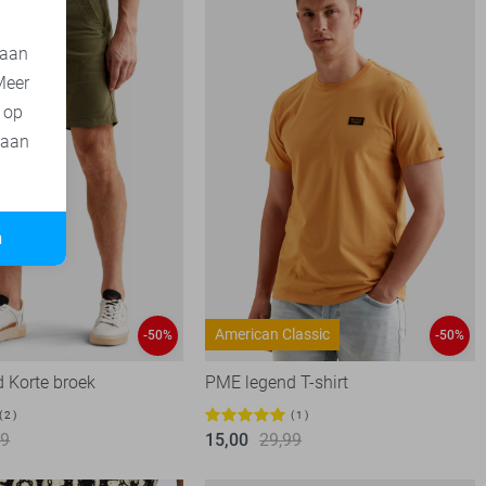
 aan
Meer
t op
 aan
n
American Classic
-50%
-50%
 Korte broek
PME legend T-shirt
2
1
99
15,00
29,99