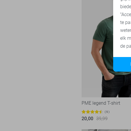
biede
"Acce
te pa
wete
elk m
de pa
PME legend T-shirt
5
20,00
39,99