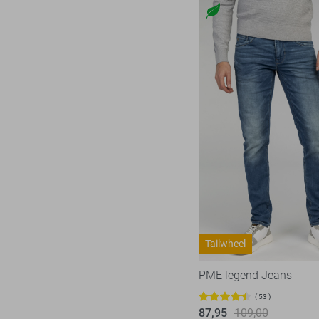
Tailwheel
PME legend Jeans
53
87,95
109,00