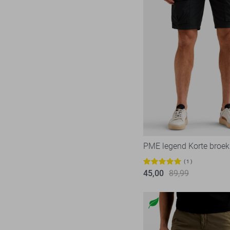
Pieces
283
Presly & Sun
15
Red Button
171
Refined Department
47
Rino & Pelle
46
Sans
7
SisterS point
271
Studio Amaya
29
Superdry
1
PME legend Korte broek
Tommy Jeans
80
Touch
1
23
45,00
89,99
TQ Amsterdam
43
Vero Moda
536
Vila
442
Ydence
71