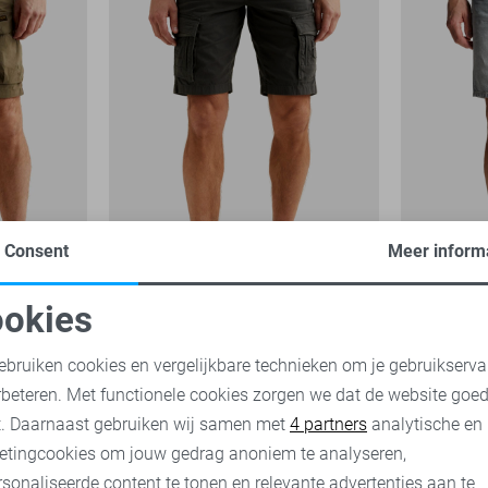
Consent
Meer inform
Rotor
Valver
-50%
-50%
okies
oodzakelijke cookies
Personalisatie cookies
PME legend Korte broek
Cast Iron K
ebruiken cookies en vergelijkbare technieken om je gebruikserva
50,00
99,
1
rbeteren. Met functionele cookies zorgen we dat de website goe
45,00
89,99
nalytische cookies
Marketing cookies
t. Daarnaast gebruiken wij samen met
4 partners
analytische en
etingcookies om jouw gedrag anoniem te analyseren,
sonaliseerde content te tonen en relevante advertenties aan te