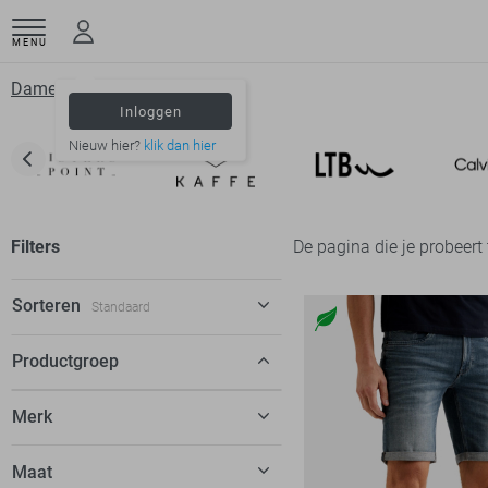
MENU
Dameskleding
Culture
Inloggen
Nieuw hier?
klik dan hier
Filters
De pagina die je probeert
Sorteren
Standaard
Standaard
Productgroep
€ laag-hoog
Merk
€ hoog-laag
C&S The Label
56
Maat