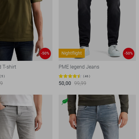
Nightflight
-50%
-50%
 T-shirt
PME legend Jeans
5
46
99
50,00
99,99