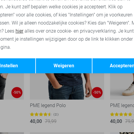
n. Je kunt zelf bepalen welke cookies je accepteert. Klik op
pteren" voor alle cookies, of kies "Instellingen" om je voorkeuren
ssen. Wil je alleen noodzakelijke cookies? Kies dan "Weigeren". 
n? Lees
hier
alles over onze cookie- en privacyverklaring. Je kun
oment je instellingen wijzigigen door op de link te klikken onder
gina.
Opslaan
Terug
Instellen
Weigeren
Acceptere
-50%
-50%
PME legend Polo
PME legend
2
40,00
79,99
40,00
79,