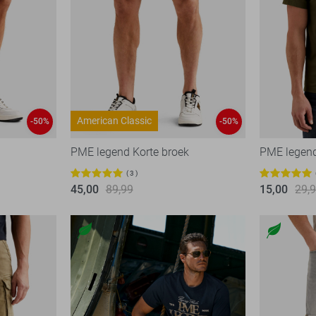
American Classic
-50%
-50%
PME legend Korte broek
PME legend
3
45,00
89,99
15,00
29,