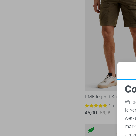
Zoso
233
Zusss
48
Co
N
PME legend Korte broek
Wij g
1
te ve
45,00
89,99
A
werk
mark
geper