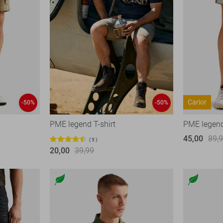
Carior
-50%
-50%
PME legend T-shirt
PME legend
45,00
89,
5
20,00
39,99