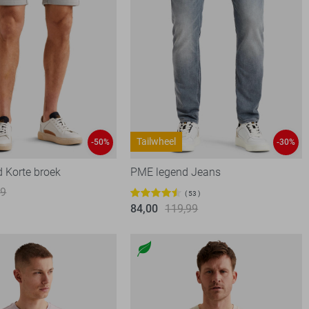
Tailwheel
-50%
-30%
 Korte broek
PME legend Jeans
99
53
84,00
119,99