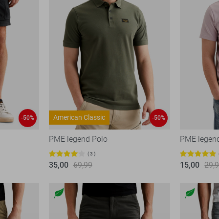
American Classic
-50%
-50%
PME legend Polo
PME legend
3
35,00
69,99
15,00
29,