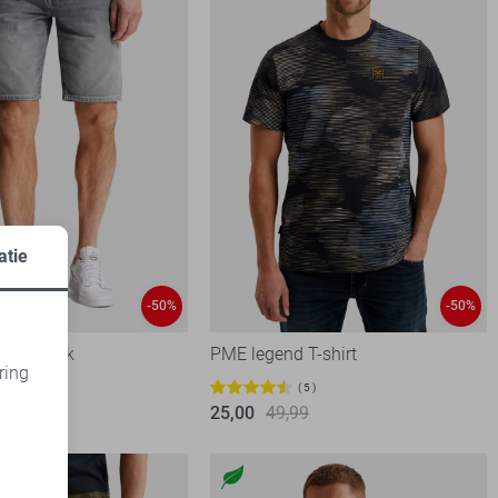
atie
-50%
-50%
orte broek
PME legend T-shirt
ring
99
5
d
25,00
49,99