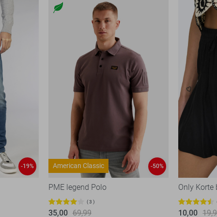
American Classic
-19%
-50%
PME legend Polo
Only Korte
3
35,00
69,99
10,00
19,