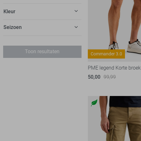
Calvin Klein
32
Kleur
Cars
20
dfns
2
Seizoen
Donders
8
EsQualo
52
Toon resultaten
Falke
Commander 3.0
2
Fluresk
78
PME legend Korte broek
FOS Amsterdam
60
50,00
99,99
Freequent
113
Garcia
155
Geisha
212
Harper & Yve
77
Hypedrop
16
Ichi
19