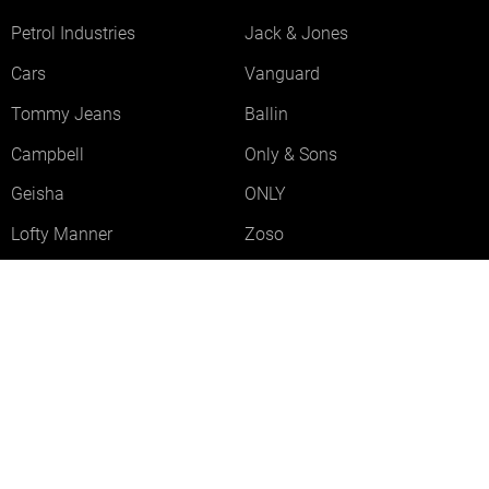
Petrol Industries
Jack & Jones
Cars
Vanguard
Tommy Jeans
Ballin
Campbell
Only & Sons
Geisha
ONLY
Lofty Manner
Zoso
Ydence
Vero Moda
Refined Department
Garcia
Sisters Point
Red Button
JDY
Fluresk
Harper & Yve
Object