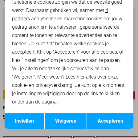
functionele cookies zorgen we dat de website goed
werkt. Daarnaast gebruiken wij samen met
4
Analytische cookies
partners
analytische en marketingcookies om jouw
Marketing cookies
gedrag anoniem te analyseren, gepersonaliseerde
content te tonen en relevante advertenties aan te
bieden. Je kunt zelf bepalen welke cookies je
accepteert. Klik op "Accepteren" voor alle cookies, of
kies "Instellingen" om je voorkeuren aan te passen.
Wil je alleen noodzakelijke cookies? Kies dan
"Weigeren". Meer weten? Lees
hier
alles over onze
cookie- en privacyverklaring. Je kunt op elk moment
je instellingen wijzigigen door op de link te klikken
AMERICAN CLASSIC
AMERICAN CLASSIC
-50%
-25%
onder aan de pagina.
PME LEGEND BROEK
PME LEGEND BROEK
Opslaan
Terug
50,00
99,99
75,00
99,99
Instellen
Weigeren
Accepteren