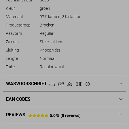
avondje uit. Deze broek is een ideale match voor informele
Kleur
groen
gelegenheden, wanneer je behoefte hebt aan een outfit die zowel
stijlvol als functioneel is. Combineer hem met sneakers voor een
Materiaal
97% katoen, 3% elastan
ongedwongen look, of trek er een paar nette schoenen bij aan voor
Productgroep
Broeken
een iets formelere uitstraling.
Pasvorm
Regular
Zakken
Steekzakken
Sluiting
Knoop/Rits
Lengte
Normaal
Taille
Regular waist
WASVOORSCHRIFT
EAN CODES
REVIEWS
5.0/5
(8 reviews)