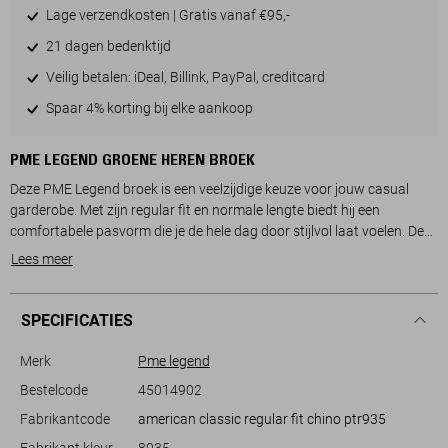
Lage verzendkosten | Gratis vanaf €95,-
21 dagen bedenktijd
Veilig betalen: iDeal, Billink, PayPal, creditcard
Spaar 4% korting bij elke aankoop
PME LEGEND GROENE HEREN BROEK
Deze PME Legend broek is een veelzijdige keuze voor jouw casual
garderobe. Met zijn regular fit en normale lengte biedt hij een
comfortabele pasvorm die je de hele dag door stijlvol laat voelen. De
broek is vervaardigd uit een zachte mix van 97% katoen en 3%
Lees meer
elastan, wat zorgt voor een aangenaam draagcomfort en flexibiliteit.
De klassieke olijfkleurige tint maakt het gemakkelijk om te combineren
met diverse bovenstukken, van een simpel T-shirt tot een nette
SPECIFICATIES
overhemd.
Merk
Pme legend
De PME Legend broek heeft praktische steekzakken aan de voorkant,
Bestelcode
45014902
evenals een handige knoop- en ritssluiting voor extra gemak. Het
Fabrikantcode
american classic regular fit chino ptr935
regular waist ontwerp zorgt voor een moeiteloze en natuurlijke
pasvorm, geschikt voor dagelijkse activiteiten of een ontspannen
Fabrikant kleur
8035