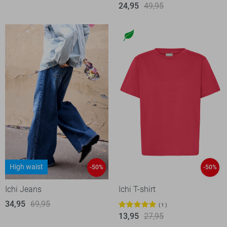
24,95
49,95
High waist
-50%
-50%
Ichi Jeans
Ichi T-shirt
34,95
69,95
1
13,95
27,95