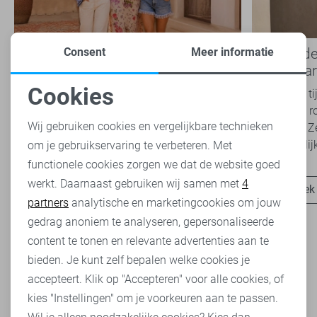
Consent
Meer informatie
Boho Romance: de romantische
Basics: d
modetrend die je dit seizoen
iedere ga
overal ziet
Cookies
Van luchtige jurken en broderie blouses tot
Basics zijn t
Noodzakelijke cookies
zachte kleuren en verfijnde details: de Boho
belangrijke r
Wij gebruiken cookies en vergelijkbare technieken
Romance trend is niet meer weg te denken uit
garderobe. Z
het modebeeld. Ook...
onafhankelijk
om je gebruikservaring te verbeteren. Met
Personalisatie cookies
functionele cookies zorgen we dat de website goed
werkt. Daarnaast gebruiken wij samen met
4
Analytische cookies
Ontdek nu
Ontdek
partners
analytische en marketingcookies om jouw
Marketing cookies
gedrag anoniem te analyseren, gepersonaliseerde
content te tonen en relevante advertenties aan te
bieden. Je kunt zelf bepalen welke cookies je
Kan jouw kledingkast wel een uitbreiding van stijlvolle,
accepteert. Klik op "Accepteren" voor alle cookies, of
trendy en tijdloze kleding gebruiken? Ontdek dan eens de
kies "Instellingen" om je voorkeuren aan te passen.
kleding van Ichi. Dit merk staat bekend om zijn eigentijdse