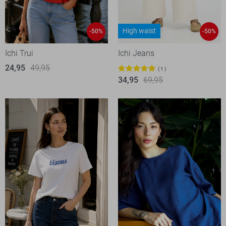
High waist
-50%
-50%
Ichi Trui
Ichi Jeans
24,95
49,95
1
34,95
69,95