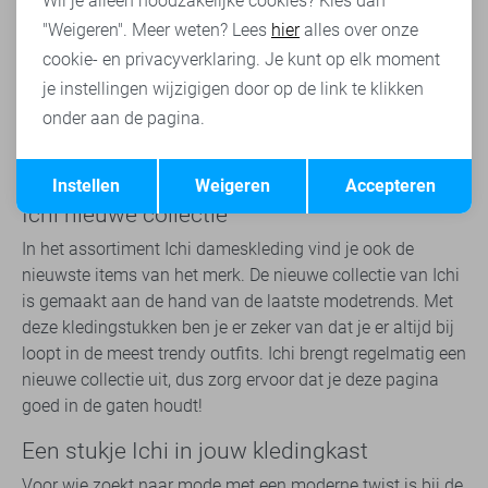
Wil je alleen noodzakelijke cookies? Kies dan
ontwerpen en hoogwaardige materialen. Hierdoor is Ichi
"Weigeren". Meer weten? Lees
hier
alles over onze
wereldwijd een echte favoriet onder modeliefhebbers. Of je
cookie- en privacyverklaring. Je kunt op elk moment
nu op zoek bent naar een chique outfit voor een avondje
je instellingen wijzigigen door op de link te klikken
uit of comfortabele kleding voor dagelijks gebruik, Ichi
kleding heeft het allemaal. Benieuwd
onder aan de pagina.
waarom
dameskleding
van Ichi een must-have is voor
Opslaan
Terug
echte modeliefhebbers? Ontdek onze collectie nu zelf.
Instellen
Weigeren
Accepteren
Ichi nieuwe collectie
In het assortiment Ichi dameskleding vind je ook de
nieuwste items van het merk. De nieuwe collectie van Ichi
is gemaakt aan de hand van de laatste modetrends. Met
deze kledingstukken ben je er zeker van dat je er altijd bij
loopt in de meest trendy outfits. Ichi brengt regelmatig een
nieuwe collectie uit, dus zorg ervoor dat je deze pagina
goed in de gaten houdt!
Een stukje Ichi in jouw kledingkast
Voor wie zoekt naar mode met een moderne twist is bij de