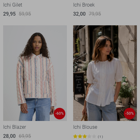
Ichi Gilet
Ichi Broek
29,95
59,95
32,00
79,95
-60%
-50%
Ichi Blazer
Ichi Blouse
28,00
69,95
1