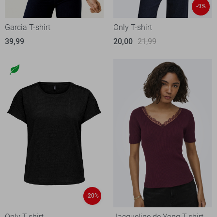
-9%
Garcia T-shirt
Only T-shirt
39,99
20,00
21,99
-20%
Only T-shirt
Jacqueline de Yong T-shirt