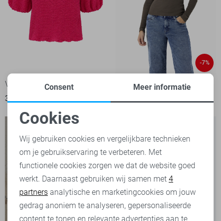
-7%
Vero Moda T-shirt
Noisy may T-shirt
Consent
Meer informatie
39,99
25,00
26,99
Cookies
Noodzakelijke cookies
Wij gebruiken cookies en vergelijkbare technieken
om je gebruikservaring te verbeteren. Met
Personalisatie cookies
functionele cookies zorgen we dat de website goed
werkt. Daarnaast gebruiken wij samen met
4
Analytische cookies
partners
analytische en marketingcookies om jouw
Marketing cookies
gedrag anoniem te analyseren, gepersonaliseerde
content te tonen en relevante advertenties aan te