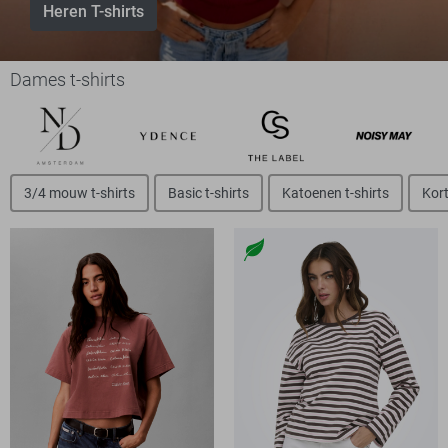
Heren T-shirts
Dames t-shirts
3/4 mouw t-shirts
Basic t-shirts
Katoenen t-shirts
Kort