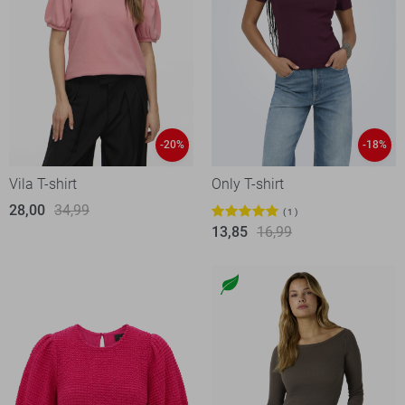
-20%
-18%
Vila T-shirt
Only T-shirt
28,00
34,99
1
13,85
16,99