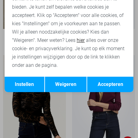
bieden. Je kunt zelf bepalen welke cookies je
accepteert. Klik op "Accepteren" voor alle cookies, of
kies "Instellingen" om je voorkeuren aan te passen.
Wil je alleen noodzakelijke cookies? Kies dan
Only T-shirt
"Weigeren". Meer weten? Lees
hier
alles over onze
29,99
cookie- en privacyverklaring. Je kunt op elk moment
je instellingen wijzigigen door op de link te klikken
onder aan de pagina.
Opslaan
Terug
Instellen
Weigeren
Accepteren