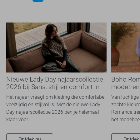
Nieuwe Lady Day najaarscollectie
Boho Rom
2026 bij Sans: stijl en comfort in
modetrend
travelkwaliteit
overal zie
Het najaar vraagt om kleding die comfortabel,
Van luchtige 
veelzijdig én stijlvol is. Met de nieuwe Lady
zachte kleure
Day najaarscollectie 2026 ben je helemaal
Romance tren
klaar voor...
het modebeel
Ontdek nu
Ontdek