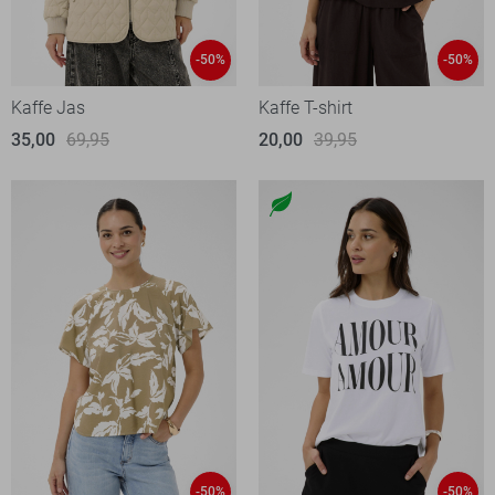
-50%
-50%
Kaffe Jas
Kaffe T-shirt
35,00
69,95
20,00
39,95
-50%
-50%