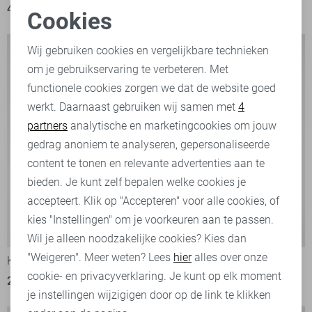
45,00
89,95
17,50
34,95
Cookies
Noodzakelijke cookies
Wij gebruiken cookies en vergelijkbare technieken
om je gebruikservaring te verbeteren. Met
Personalisatie cookies
functionele cookies zorgen we dat de website goed
werkt. Daarnaast gebruiken wij samen met
4
Analytische cookies
partners
analytische en marketingcookies om jouw
Marketing cookies
gedrag anoniem te analyseren, gepersonaliseerde
content te tonen en relevante advertenties aan te
bieden. Je kunt zelf bepalen welke cookies je
accepteert. Klik op "Accepteren" voor alle cookies, of
kies "Instellingen" om je voorkeuren aan te passen.
-50%
-50%
Wil je alleen noodzakelijke cookies? Kies dan
"Weigeren". Meer weten? Lees
hier
alles over onze
Kaffe Blouse
Kaffe Trui
cookie- en privacyverklaring. Je kunt op elk moment
20,00
39,95
20,00
39,95
je instellingen wijzigigen door op de link te klikken