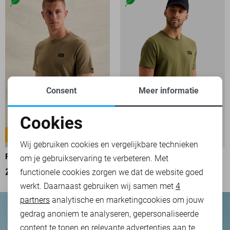
Consent
Meer informatie
Cookies
Noodzakelijke cookies
AMERICAN CLASSIC
AMERICAN CLASSIC
Wij gebruiken cookies en vergelijkbare technieken
PME LEGEND T-SHIRT
PME LEGEND T-SHIRT
om je gebruikservaring te verbeteren. Met
Personalisatie cookies
functionele cookies zorgen we dat de website goed
29,99
29,99
werkt. Daarnaast gebruiken wij samen met
4
Analytische cookies
partners
analytische en marketingcookies om jouw
Marketing cookies
gedrag anoniem te analyseren, gepersonaliseerde
content te tonen en relevante advertenties aan te