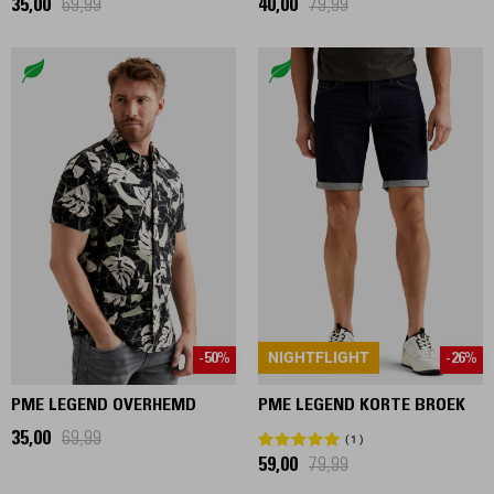
35,00
69,99
40,00
79,99
NIGHTFLIGHT
-50%
-26%
PME LEGEND OVERHEMD
PME LEGEND KORTE BROEK
35,00
69,99
1
59,00
79,99