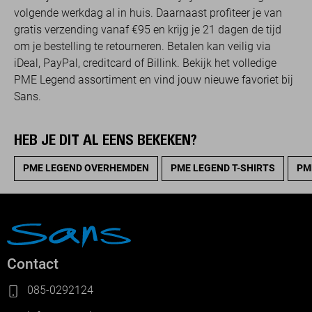
volgende werkdag al in huis. Daarnaast profiteer je van
gratis verzending vanaf €95 en krijg je 21 dagen de tijd
om je bestelling te retourneren. Betalen kan veilig via
iDeal, PayPal, creditcard of Billink. Bekijk het volledige
PME Legend assortiment en vind jouw nieuwe favoriet bij
Sans.
HEB JE DIT AL EENS BEKEKEN?
PME LEGEND OVERHEMDEN
PME LEGEND T-SHIRTS
PM
Contact
085-0292124