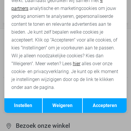
werkt. Daarnaast gebruiken wij samen met
4
Ik ben mijn wachtwoord
Analytische cookies
aanpassen nadat ik
vergeten, wat nu?
partners
analytische en marketingcookies om jouw
deze heb geplaatst?
Marketing cookies
gedrag anoniem te analyseren, gepersonaliseerde
content te tonen en relevante advertenties aan te
bieden. Je kunt zelf bepalen welke cookies je
accepteert. Klik op "Accepteren" voor alle cookies, of
Bel onze klantenservice
kies "Instellingen" om je voorkeuren aan te passen.
085-0292124
Wil je alleen noodzakelijke cookies? Kies dan
"Weigeren". Meer weten? Lees
hier
alles over onze
Op werkdagen bereikbaar tussen 9.00 - 17.00
cookie- en privacyverklaring. Je kunt op elk moment
je instellingen wijzigigen door op de link te klikken
onder aan de pagina.
Mail onze klantenservice
Opslaan
Reactie binnen 1 - 2 werkdagen
Terug
Instellen
Weigeren
Accepteren
Bezoek onze winkel