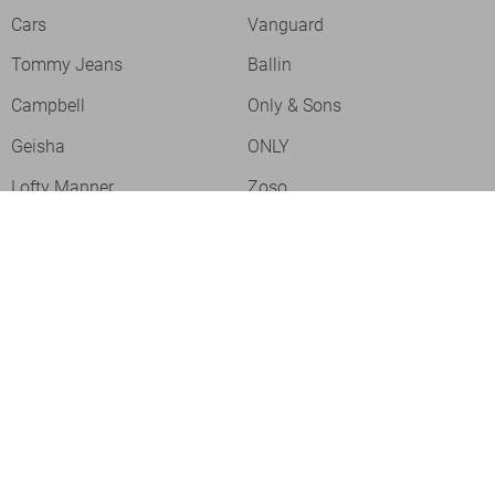
Cars
Vanguard
Tommy Jeans
Ballin
Campbell
Only & Sons
Geisha
ONLY
Lofty Manner
Zoso
Ydence
Vero Moda
Refined Department
Garcia
Sisters Point
Red Button
JDY
Fluresk
Harper & Yve
Object
Meld je aan voor onze nieuwsbrief