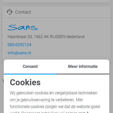
Contact
Haarstraat 33, 7462 AK RIJSSEN Nederland
085-0292124
info@sans.nl
Consent
Meer informatie
Cookies
Veelgestelde vragen
Noodzakelijke cookies
Wij gebruiken cookies en vergelijkbare technieken
om je gebruikservaring te verbeteren. Met
Personalisatie cookies
functionele cookies zorgen we dat de website goed
Kan ik mijn bestelling