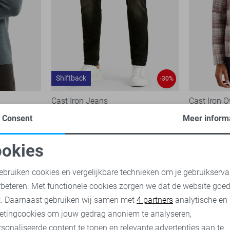
Shiftback
-30%
Cast Iron Jeans
Cast Iron 
84,00
119
Consent
Meer inform
1
91,00
129,99
okies
oodzakelijke cookies
Personalisatie cookies
ebruiken cookies en vergelijkbare technieken om je gebruikserva
rbeteren. Met functionele cookies zorgen we dat de website goe
nalytische cookies
Marketing cookies
t. Daarnaast gebruiken wij samen met
4 partners
analytische en
etingcookies om jouw gedrag anoniem te analyseren,
sonaliseerde content te tonen en relevante advertenties aan te