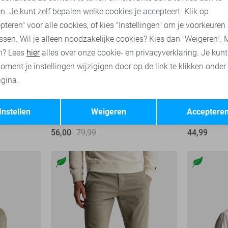
n. Je kunt zelf bepalen welke cookies je accepteert. Klik op
pteren" voor alle cookies, of kies "Instellingen" om je voorkeuren
ssen. Wil je alleen noodzakelijke cookies? Kies dan "Weigeren". 
n? Lees
hier
alles over onze cookie- en privacyverklaring. Je kun
oment je instellingen wijzigigen door op de link te klikken onder
gina.
-30%
-30%
Opslaan
Terug
Instellen
Weigeren
Acceptere
Cast Iron Overhemd
Cast Iron T-
56,00
79,99
44,99