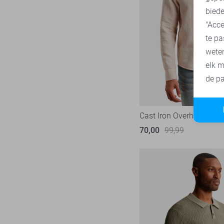
36
biede
Tommy Jeans
72
36/32
"Acce
Vanguard
218
te pa
36/34
wete
36/36
elk m
38
de pa
38/32
38/34
Cast Iron Overhemd
S
70,00
99,99
M
L
XL
XXL
XXXL