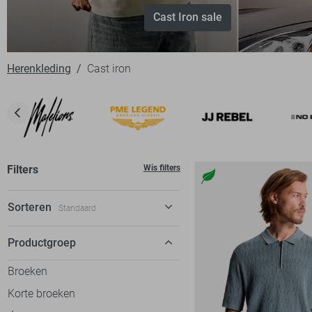
Cast Iron sale
Herenkleding
Cast iron
Filters
Wis filters
Sorteren
Standaard
Standaard
Productgroep
€ laag-hoog
Broeken
€ hoog-laag
Korte broeken