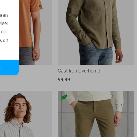
 aan
Meer
t op
 aan
n
shirt
Cast Iron Overhemd
99,99