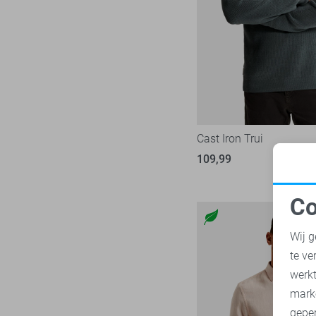
NO-EXCESS
302
32/36
NZA
28
33
Only & Sons
222
33/30
Petrol Industries
113
33/32
Pierre Cardin
29
33/34
PME legend
839
33/36
Presly & Sun
Cast Iron Trui
6
34
Pure H. Tico
109,99
37
34/30
Pure Path
45
34/32
Co
Red Temple
11
34/34
N
Replay
3
Wij g
34/36
RJ Bodywear
17
te ve
35/32
A
Sans
30
werk
35/34
State of Art
mark
151
35/36
geper
Superdry
110