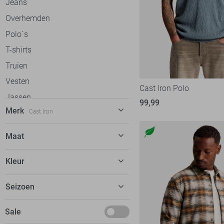
Jeans
Overhemden
Polo`s
T-shirts
Truien
Vesten
Cast Iron Polo
Jassen
99,99
Merk
Cast Iron
Alan Red
12
Maat
Antony Morato
72
28/30
Kleur
Ballin
58
28/32
Bjorn Borg
13
Beige
Seizoen
29
Calvin Klein
52
Blauw
29/30
Basics
Sale
Campbell
38
Bordeaux
29/32