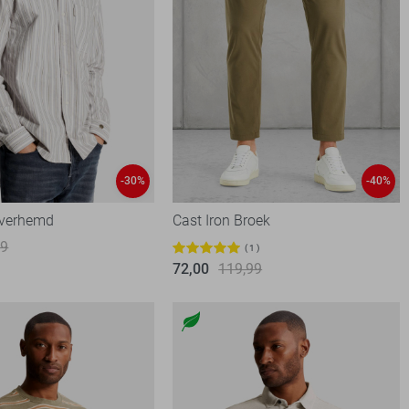
-30%
-40%
Overhemd
Cast Iron Broek
99
1
72,00
119,99