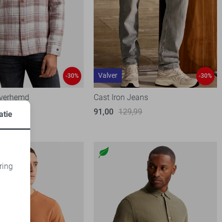
Valver
-30%
-30%
Overhemd
Cast Iron Jeans
,99
91,00
129,99
atie
ring
d