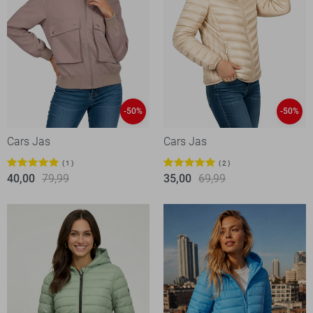
-50%
-50%
Cars Jas
Cars Jas
1
2
40,00
79,99
35,00
69,99