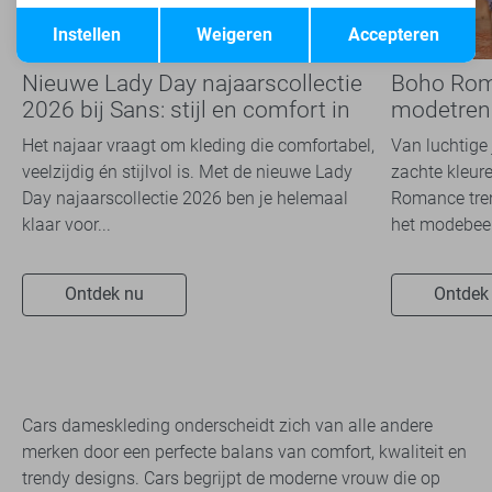
Opslaan
Terug
Instellen
Weigeren
Accepteren
Nieuwe Lady Day najaarscollectie
Boho Rom
2026 bij Sans: stijl en comfort in
modetrend
travelkwaliteit
overal zie
Het najaar vraagt om kleding die comfortabel,
Van luchtige 
veelzijdig én stijlvol is. Met de nieuwe Lady
zachte kleure
Day najaarscollectie 2026 ben je helemaal
Romance tren
klaar voor...
het modebeel
Ontdek nu
Ontdek
Cars dameskleding onderscheidt zich van alle andere
merken door een perfecte balans van comfort, kwaliteit en
trendy designs. Cars begrijpt de moderne vrouw die op