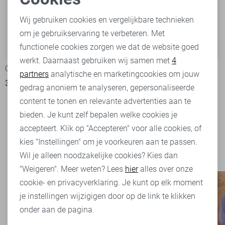
Noodzakelijke cookies
Wij gebruiken cookies en vergelijkbare technieken
om je gebruikservaring te verbeteren. Met
Personalisatie cookies
functionele cookies zorgen we dat de website goed
-50%
-70%
werkt. Daarnaast gebruiken wij samen met
4
Analytische cookies
Cars Jas
Cars Vest
partners
analytische en marketingcookies om jouw
35,00
69,99
18,00
59,99
Marketing cookies
gedrag anoniem te analyseren, gepersonaliseerde
content te tonen en relevante advertenties aan te
bieden. Je kunt zelf bepalen welke cookies je
Filter
1
accepteert. Klik op "Accepteren" voor alle cookies, of
kies "Instellingen" om je voorkeuren aan te passen.
Wil je alleen noodzakelijke cookies? Kies dan
"Weigeren". Meer weten? Lees
hier
alles over onze
cookie- en privacyverklaring. Je kunt op elk moment
je instellingen wijzigigen door op de link te klikken
onder aan de pagina.