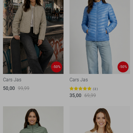
-50%
-50%
Cars Jas
Cars Jas
50,00
99,99
2
35,00
69,99