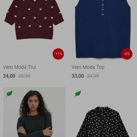
-11%
-6%
Vero Moda Trui
Vero Moda Top
24,00
26,99
33,00
34,99