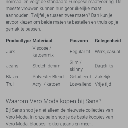
normaal en volgt de standaard Europese maatvoering. De
meeste vrouwen kunnen hun gebruikelijke maat
aanhouden. Twijfel je tussen twee maten? Dan kun je
ervoor kiezen om beide maten te bestellen en thuis op je
gemak te passen.
Producttype
Materiaal
Pasvorm
Gelegenheid
Viscose /
Jurk
Regular fit
Werk, casual
katoenmix
Slim /
Jeans
Stretch denim
Dagelijks
skinny
Blazer
Polyester Blend
Getailleerd
Zakelijk
Trui
Acryl / katoen
Losvallend
Vrije tijd
Waarom Vero Moda kopen bij Sans?
Bij Sans shop je niet alleen de nieuwste collecties van
Vero Moda. In onze
sale
shop je de beste koopjes van
Vero Moda, blouses, rokken, jeans en meer..