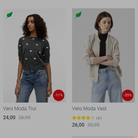
-11%
-35%
Vero Moda Trui
Vero Moda Vest
24,00
26,99
3
26,00
39,99