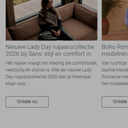
Nieuwe Lady Day najaarscollectie
Boho Rom
2026 bij Sans: stijl en comfort in
modetrend
travelkwaliteit
overal zie
Het najaar vraagt om kleding die comfortabel,
Van luchtige 
veelzijdig én stijlvol is. Met de nieuwe Lady
zachte kleure
Day najaarscollectie 2026 ben je helemaal
Romance tren
klaar voor...
het modebeel
Ontdek nu
Ontdek