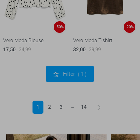
-50%
-20%
Vero Moda Blouse
Vero Moda T-shirt
17,50
34,99
32,00
39,99
Filter
1
1
2
3
14