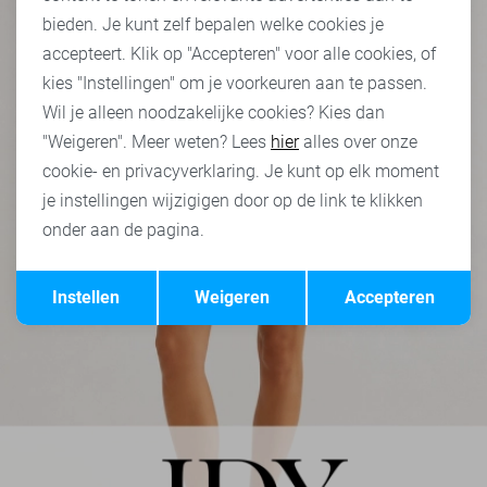
bieden. Je kunt zelf bepalen welke cookies je
accepteert. Klik op "Accepteren" voor alle cookies, of
kies "Instellingen" om je voorkeuren aan te passen.
Wil je alleen noodzakelijke cookies? Kies dan
"Weigeren". Meer weten? Lees
hier
alles over onze
cookie- en privacyverklaring. Je kunt op elk moment
je instellingen wijzigigen door op de link te klikken
onder aan de pagina.
Opslaan
Terug
Instellen
Weigeren
Accepteren