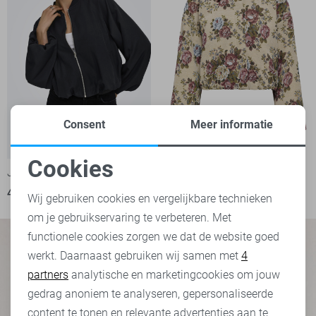
Consent
Meer informatie
Cookies
Jacqueline de Yong Jas
Jacqueline de Yong Jas
Noodzakelijke cookies
49,99
59,99
Wij gebruiken cookies en vergelijkbare technieken
om je gebruikservaring te verbeteren. Met
Personalisatie cookies
functionele cookies zorgen we dat de website goed
werkt. Daarnaast gebruiken wij samen met
4
Analytische cookies
partners
analytische en marketingcookies om jouw
Marketing cookies
gedrag anoniem te analyseren, gepersonaliseerde
content te tonen en relevante advertenties aan te