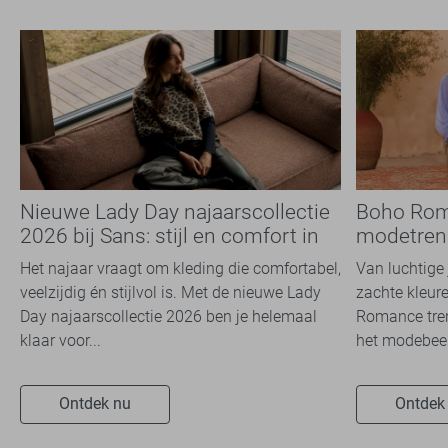
Nieuwe Lady Day najaarscollectie
Boho Rom
2026 bij Sans: stijl en comfort in
modetrend
travelkwaliteit
overal zie
Het najaar vraagt om kleding die comfortabel,
Van luchtige 
veelzijdig én stijlvol is. Met de nieuwe Lady
zachte kleure
Day najaarscollectie 2026 ben je helemaal
Romance tren
klaar voor...
het modebeel
Ontdek nu
Ontdek