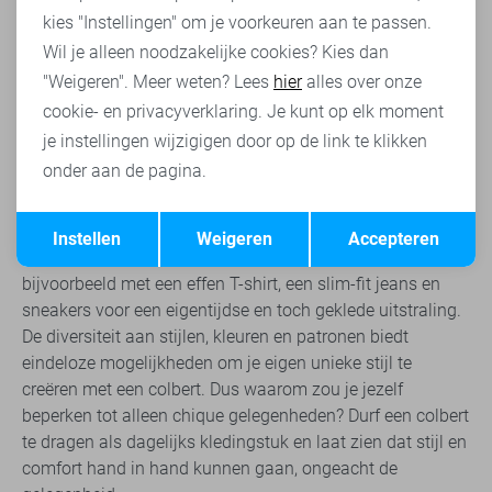
chique gelegenheden. Deze evolutie in de mode heeft
kies "Instellingen" om je voorkeuren aan te passen.
ervoor gezorgd dat colberts een veelzijdig onderdeel zijn
Wil je alleen noodzakelijke cookies? Kies dan
geworden van de moderne herengarderobe. Waar ze
"Weigeren". Meer weten? Lees
hier
alles over onze
vroeger voornamelijk werden gedragen bij formele
cookie- en privacyverklaring. Je kunt op elk moment
gelegenheden, kun je ze nu ook moeiteloos integreren in je
je instellingen wijzigigen door op de link te klikken
alledaagse outfits. Een colbert voegt direct een vleugje
onder aan de pagina.
klasse en verfijning toe aan elke look, of je nu naar
kantoor gaat, een zakelijke bijeenkomst hebt of gewoon
Opslaan
Terug
een avondje uit met vrienden. Met de juiste combinaties
Instellen
Weigeren
Accepteren
kun je een colbert zelfs casual dragen. Combineer het
bijvoorbeeld met een effen T-shirt, een slim-fit jeans en
sneakers voor een eigentijdse en toch geklede uitstraling.
De diversiteit aan stijlen, kleuren en patronen biedt
eindeloze mogelijkheden om je eigen unieke stijl te
creëren met een colbert. Dus waarom zou je jezelf
beperken tot alleen chique gelegenheden? Durf een colbert
te dragen als dagelijks kledingstuk en laat zien dat stijl en
comfort hand in hand kunnen gaan, ongeacht de