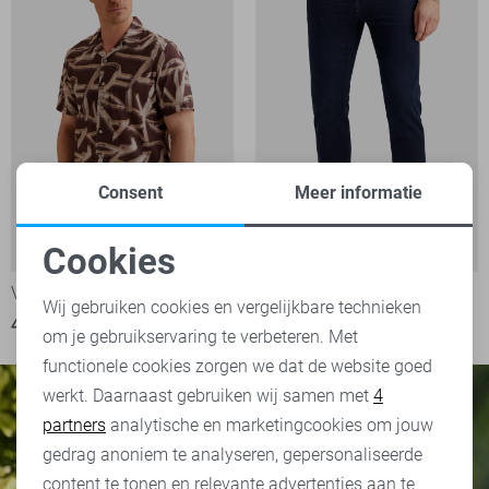
Consent
Meer informatie
V7
-50%
Cookies
Noodzakelijke cookies
Vanguard Overhemd
Vanguard Jeans
Wij gebruiken cookies en vergelijkbare technieken
45,00
89,99
129,99
om je gebruikservaring te verbeteren. Met
Personalisatie cookies
functionele cookies zorgen we dat de website goed
werkt. Daarnaast gebruiken wij samen met
4
Analytische cookies
partners
analytische en marketingcookies om jouw
Marketing cookies
gedrag anoniem te analyseren, gepersonaliseerde
content te tonen en relevante advertenties aan te