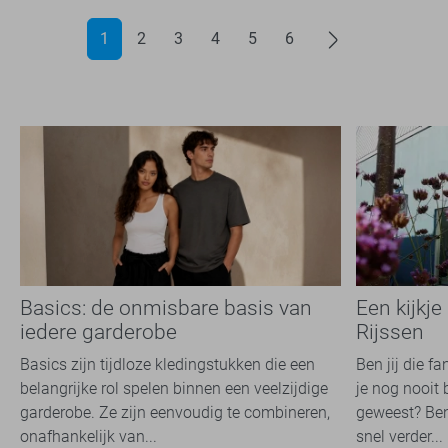
1
2
3
4
5
6
Basics: de onmisbare basis van
Een kijkje
iedere garderobe
Rijssen
Basics zijn tijdloze kledingstukken die een
Ben jij die f
belangrijke rol spelen binnen een veelzijdige
je nog nooit 
garderobe. Ze zijn eenvoudig te combineren,
geweest? Ben
onafhankelijk van...
snel verder...