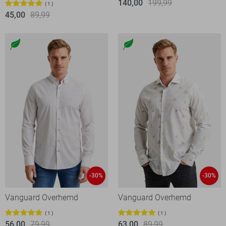
140,00
199,99
1
45,00
89,99
-30%
-30%
Vanguard Overhemd
Vanguard Overhemd
1
1
56,00
79,99
63,00
89,99