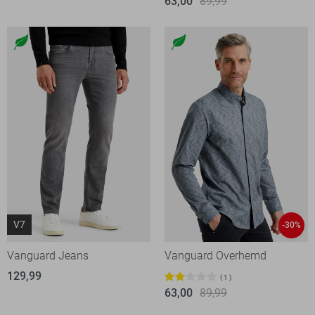
63,00
89,99
V7
-30%
Vanguard Jeans
Vanguard Overhemd
129,99
1
63,00
89,99