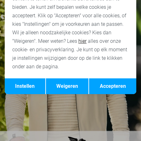
bieden. Je kunt zelf bepalen welke cookies je
accepteert. Klik op "Accepteren" voor alle cookies, of
kies "Instellingen" om je voorkeuren aan te passen.
Wil je alleen noodzakelijke cookies? Kies dan
"Weigeren". Meer weten? Lees
hier
alles over onze
cookie- en privacyverklaring. Je kunt op elk moment
je instellingen wijzigigen door op de link te klikken
onder aan de pagina.
Opslaan
Terug
Instellen
Weigeren
Accepteren