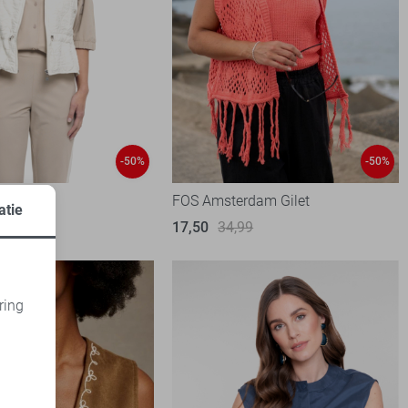
-50%
-50%
FOS Amsterdam Gilet
atie
95
17,50
34,99
ring
d