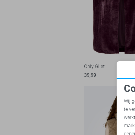
Rino & Pelle
11
Zand
SisterS point
15
Zwart
Studio Amaya
1
TQ Amsterdam
2
Vero Moda
41
Vila
43
Ydence
10
Only Gilet
Zoso
22
39,99
Zusss
7
Co
N
Wij g
te ve
A
werk
mark
geper