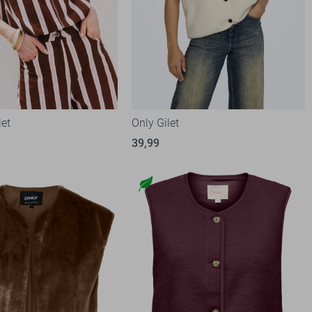
let
Only Gilet
39,99