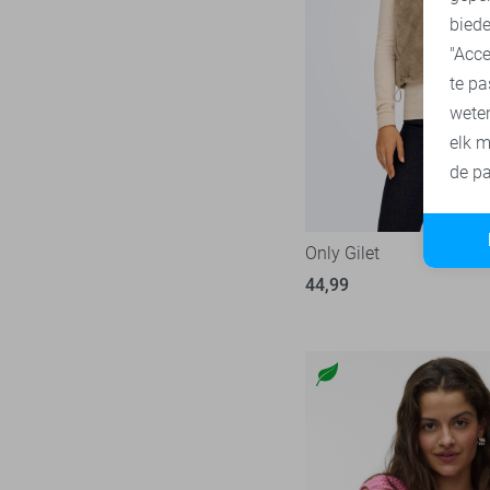
biede
"Acce
te pa
wete
elk m
de pa
Only Gilet
44,99