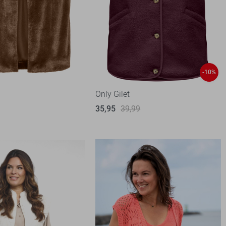
-10%
Only Gilet
35,95
39,99