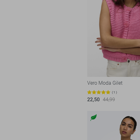
Vero Moda Gilet
1
22,50
44,99