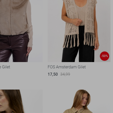
-50%
e Gilet
FOS Amsterdam Gilet
17,50
34,99