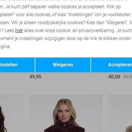
n. Je kunt zelf bepalen welke cookies je accepteert. Klik op
pteren" voor alle cookies, of kies "Instellingen" om je voorkeuren
ssen. Wil je alleen noodzakelijke cookies? Kies dan "Weigeren". 
n? Lees
hier
alles over onze cookie- en privacyverklaring. Je kun
oment je instellingen wijzigigen door op de link te klikken onder
gina.
Opslaan
Terug
Instellen
Weigeren
Acceptere
Lofty Manner Gilet
Only Gilet
49,95
40,00
49,