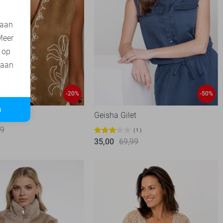
 aan
Meer
t op
 aan
-20%
-50%
n
Geisha Gilet
99
1
35,00
69,99