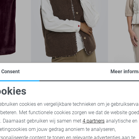
Only Gilet
Zoso Gilet
Consent
Meer inform
39,99
45,00
89,
okies
oodzakelijke cookies
Personalisatie cookies
ebruiken cookies en vergelijkbare technieken om je gebruikserva
rbeteren. Met functionele cookies zorgen we dat de website goe
nalytische cookies
Marketing cookies
t. Daarnaast gebruiken wij samen met
4 partners
analytische en
etingcookies om jouw gedrag anoniem te analyseren,
sonaliseerde content te tonen en relevante advertenties aan te