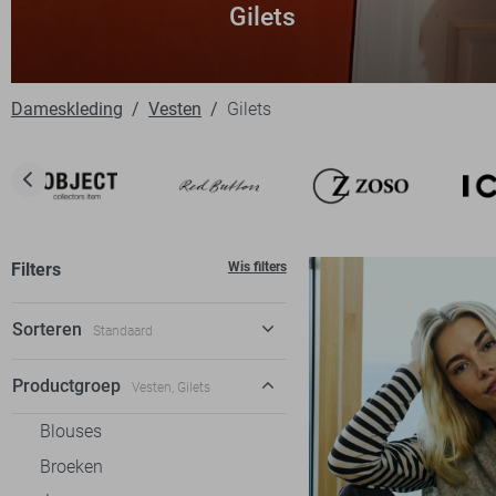
Gilets
Dameskleding
Vesten
Gilets
Filters
Wis filters
Sorteren
Standaard
Standaard
Productgroep
Vesten, Gilets
€ laag-hoog
Blouses
€ hoog-laag
Broeken