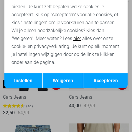
bieden. Je kunt zelf bepalen welke cookies je
accepteert. Klik op "Accepteren" voor alle cookies, of
kies "Instellingen" om je voorkeuren aan te passen.
Wil je alleen noodzakelijke cookies? Kies dan
"Weigeren". Meer weten? Lees
hier
alles over onze
cookie- en privacyverklaring. Je kunt op elk moment
je instellingen wijzigigen door op de link te klikken
onder aan de pagina.
Opslaan
Terug
Instellen
Weigeren
Accepteren
Bates
Blaze
-50%
-20%
Cars Jeans
Cars Jeans
40,00
49,99
10
32,50
64,99