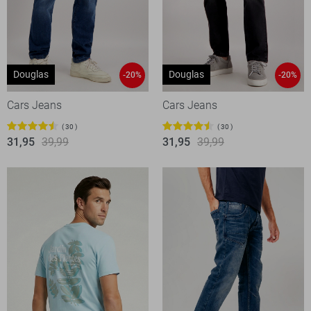
Douglas
Douglas
-20%
-20%
Cars Jeans
Cars Jeans
30
30
31,95
39,99
31,95
39,99