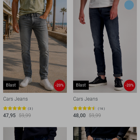
Blast
Blast
-20%
-20%
Cars Jeans
Cars Jeans
3
16
47,95
59,99
48,00
59,99