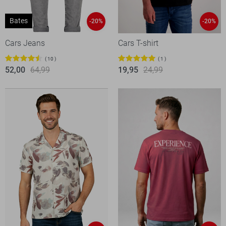
Bates
-20%
-20%
Cars Jeans
Cars T-shirt
10
1
52,00
64,99
19,95
24,99