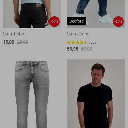
Bedford
-50%
-20%
Cars T-shirt
Cars Jeans
15,00
29,99
20
55,95
69,99