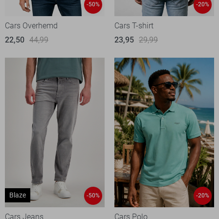
-50%
-20%
Cars Overhemd
Cars T-shirt
22,50
44,99
23,95
29,99
Blaze
-50%
-20%
Cars Jeans
Cars Polo