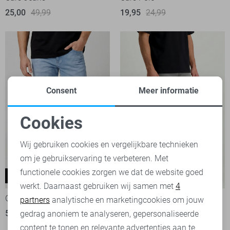
25,00
49,99
19,95
24,99
Consent
Meer informatie
Cookies
Noodzakelijke cookies
Wij gebruiken cookies en vergelijkbare technieken
om je gebruikservaring te verbeteren. Met
Personalisatie cookies
functionele cookies zorgen we dat de website goed
Lugano
Dayton
-20%
-20%
werkt. Daarnaast gebruiken wij samen met
4
Analytische cookies
Cars Jeans
Cars Jeans
partners
analytische en marketingcookies om jouw
55,95
69,99
56,00
69,99
Marketing cookies
gedrag anoniem te analyseren, gepersonaliseerde
content te tonen en relevante advertenties aan te