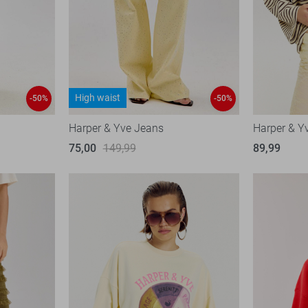
High waist
-50%
-50%
Harper & Yve Jeans
Harper & Yv
75,00
149,99
89,99