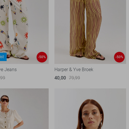
ist
-50%
-50%
ve Jeans
Harper & Yve Broek
,99
40,00
79,99