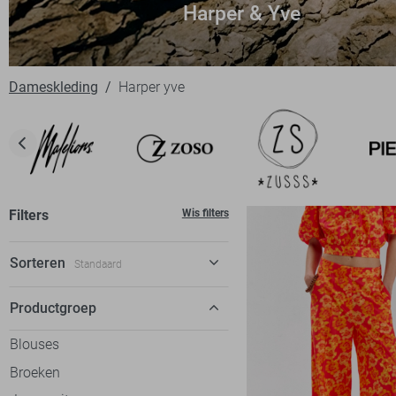
Harper & Yve
Dameskleding
Harper yve
Filters
Wis filters
Sorteren
Standaard
Standaard
Productgroep
€ laag-hoog
Blouses
€ hoog-laag
Broeken