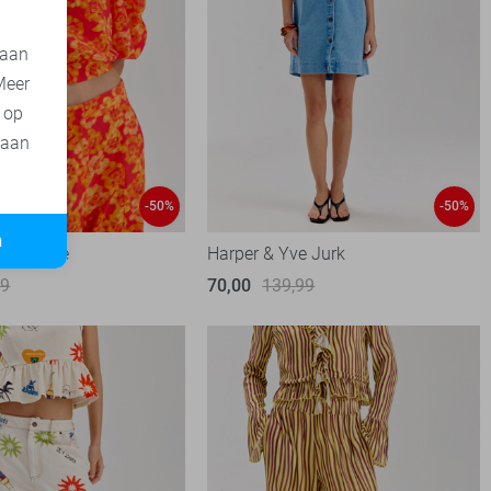
 aan
Meer
t op
 aan
-50%
-50%
n
ve Blouse
Harper & Yve Jurk
99
70,00
139,99