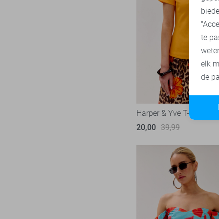
biede
SisterS point
271
"Acce
Studio Amaya
29
te pa
Superdry
1
wete
Tommy Jeans
80
elk m
Touch
de pa
23
TQ Amsterdam
43
Vero Moda
534
Harper & Yve T-shirt
Vila
444
20,00
39,99
Ydence
71
Zoso
233
Zusss
48