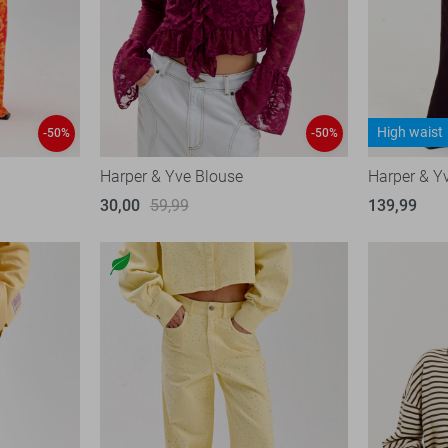
High waist
-50%
-50%
Harper & Yve Blouse
Harper & Y
30,00
59,99
139,99