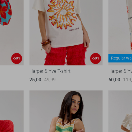
Regular wa
-50%
-50%
Harper & Yve T-shirt
Harper & Y
25,00
49,99
60,00
119