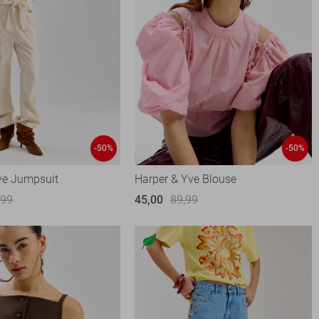
-50%
-50%
ve Jumpsuit
Harper & Yve Blouse
,99
45,00
89,99