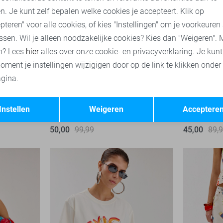
n. Je kunt zelf bepalen welke cookies je accepteert. Klik op
pteren" voor alle cookies, of kies "Instellingen" om je voorkeuren
ssen. Wil je alleen noodzakelijke cookies? Kies dan "Weigeren". 
n? Lees
hier
alles over onze cookie- en privacyverklaring. Je kun
oment je instellingen wijzigigen door op de link te klikken onder
gina.
-50%
-50%
Opslaan
Terug
Instellen
Weigeren
Acceptere
Harper & Yve Jurk
Harper & Y
50,00
99,99
45,00
89,