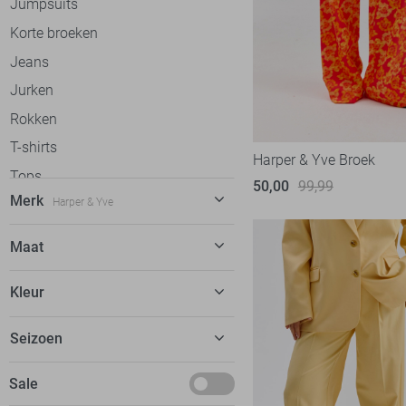
Jumpsuits
Korte broeken
Jeans
Jurken
Rokken
T-shirts
Harper & Yve Broek
Tops
50,00
99,99
Merk
Harper & Yve
Truien
Vesten
C&S The Label
56
Maat
Gilets
Calvin Klein
32
26
Blazers
Kleur
Cars
20
27
Accessoires
dfns
2
Beige
Seizoen
28
Donders
8
Blauw
29
Basics
Sale
EsQualo
52
Bordeaux
30