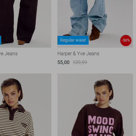
Regular waist
-50%
ve Jeans
Harper & Yve Jeans
55,00
109,99