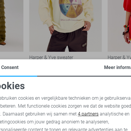
Harper & Yve sweater
Harper & Yv
99,99
Consent
Meer inform
35,00
69,
okies
oodzakelijke cookies
Personalisatie cookies
ebruiken cookies en vergelijkbare technieken om je gebruikserva
rbeteren. Met functionele cookies zorgen we dat de website goe
nalytische cookies
Marketing cookies
t. Daarnaast gebruiken wij samen met
4 partners
analytische en
etingcookies om jouw gedrag anoniem te analyseren,
sonaliseerde content te tonen en relevante advertenties aan te