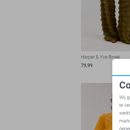
LTB
22
Mac
30
Malelions
18
Minus
14
NED
119
Noisy may
85
Nukus
Harper & Yve Broek
46
Object
79,99
181
Only
1000
Co
Pieces
283
N
Presly & Sun
15
Wij g
Red Button
171
te ve
A
Refined Department
46
werk
Rino & Pelle
mark
46
geper
Sans
7