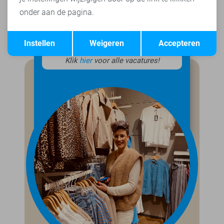
ben je benieuwd wat we naast ons werk samen
onder aan de pagina.
doen? Check
hier
onze socials!
Opslaan
Terug
Instellen
Weigeren
Accepteren
Klik
hier
voor alle vacatures!