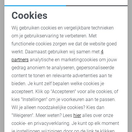
Cookies
Noodzakelijke cookies
"GASTVRIJHEID STAAT ECHT
Wij gebruiken cookies en vergelijkbare technieken
BOVENAAN"
om je gebruikservaring te verbeteren. Met
Personalisatie cookies
functionele cookies zorgen we dat de website goed
Achter Sans vind je een gedreven team.
werkt. Daarnaast gebruiken wij samen met
4
Analytische cookies
Wij zorgen ervoor dat de klant zich
partners
analytische en marketingcookies om jouw
gehoord en gezien voelt. Samen halen
Marketing cookies
gedrag anoniem te analyseren, gepersonaliseerde
content te tonen en relevante advertenties aan te
wij alles uit de kast om nét dit stapje
bieden. Je kunt zelf bepalen welke cookies je
extra te zetten om de klant tevreden te
accepteert. Klik op "Accepteren" voor alle cookies, of
houden.
kies "Instellingen" om je voorkeuren aan te passen.
Wil je alleen noodzakelijke cookies? Kies dan
"Weigeren". Meer weten? Lees
hier
alles over onze
cookie- en privacyverklaring. Je kunt op elk moment
Op de hoogte blijven van onze ontwikkelingen en
je instellingen wijzigigen door op de link te klikken