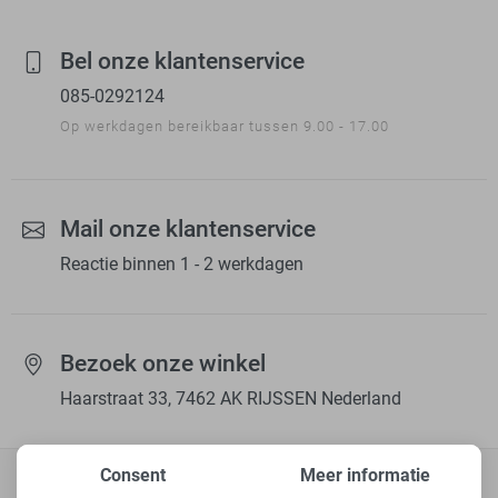
Bel onze klantenservice
085-0292124
Op werkdagen bereikbaar tussen 9.00 - 17.00
Mail onze klantenservice
Reactie binnen 1 - 2 werkdagen
Bezoek onze winkel
Haarstraat 33, 7462 AK RIJSSEN Nederland
Consent
Meer informatie