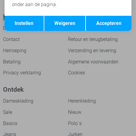
onder aan de pagina.
Klantenservice
Opslaan
Terug
Instellen
Weigeren
Accepteren
Bestellingen
Over mijn account
Contact
Retour en terugbetaling
Herroeping
Verzending en levering
Betaling
Algemene voorwaarden
Privacy verklaring
Cookies
Ontdek
Dameskleding
Herenkleding
Sale
Nieuw
Basics
Polo`s
Jeans
Jurken