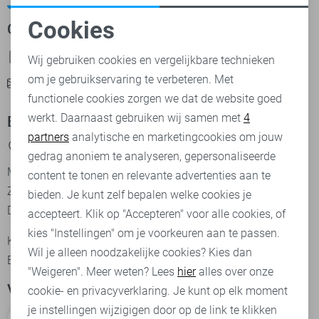
Cookies
Contact
Noodzakelijke cookies
085-0292124
Wij gebruiken cookies en vergelijkbare technieken
om je gebruikservaring te verbeteren. Met
Personalisatie cookies
info@sans.nl
functionele cookies zorgen we dat de website goed
werkt. Daarnaast gebruiken wij samen met
4
Analytische cookies
Bezoek onze winkel
partners
analytische en marketingcookies om jouw
Haarstraat 33, 7462 AK RIJSSEN Nederland
Marketing cookies
gedrag anoniem te analyseren, gepersonaliseerde
Maandag t/m Vrijdag 9:30 - 17:00
content te tonen en relevante advertenties aan te
Zaterdag 9.30 - 17.00
bieden. Je kunt zelf bepalen welke cookies je
Donderdag koopavond tot 21:00
accepteert. Klik op "Accepteren" voor alle cookies, of
kies "Instellingen" om je voorkeuren aan te passen.
KvK-nummer: 08135119
Wil je alleen noodzakelijke cookies? Kies dan
BTW-nummer: NL 814351554.B01
"Weigeren". Meer weten? Lees
hier
alles over onze
Volg ons
cookie- en privacyverklaring. Je kunt op elk moment
je instellingen wijzigigen door op de link te klikken