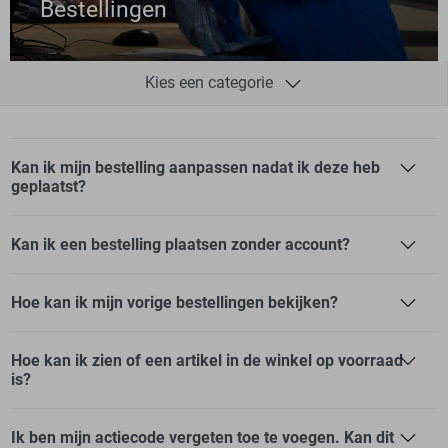
Bestellingen
Kies een categorie
Bestellingen
Kan ik mijn bestelling aanpassen nadat ik deze heb
Over mijn account
geplaatst?
Contact
Kan ik een bestelling plaatsen zonder account?
Retour en terugbetaling
Herroeping
Hoe kan ik mijn vorige bestellingen bekijken?
Verzending en levering
Hoe kan ik zien of een artikel in de winkel op voorraad
Betaling
is?
Algemene voorwaarden
Ik ben mijn actiecode vergeten toe te voegen. Kan dit