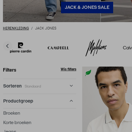
JACK & JONES SALE
HERENKLEDING
JACK JONES
Filters
Wis filters
Sorteren
Standaard
Standaard
Productgroep
€ laag-hoog
Broeken
€ hoog-laag
Korte broeken
Jeans