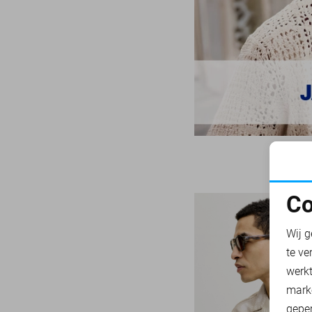
Zwart
33/32
Only & Sons
212
33/34
Petrol Industries
113
33/36
Pierre Cardin
28
34/30
PME legend
836
34/32
Presly & Sun
6
34/34
Pure H. Tico
37
34/36
Pure Path
44
36/32
Red Temple
11
36/34
Co
Replay
3
36/36
N
RJ Bodywear
17
38/32
Wij g
Sans
30
te ve
38/34
State of Art
A
179
werk
80
Superdry
108
mark
85
Tommy Jeans
geper
70