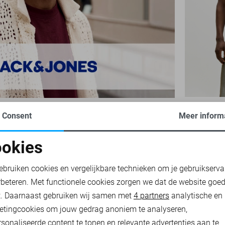
JACK & JO
Consent
Meer inform
15,00
29,9
okies
oodzakelijke cookies
Personalisatie cookies
ebruiken cookies en vergelijkbare technieken om je gebruikserva
rbeteren. Met functionele cookies zorgen we dat de website goe
nalytische cookies
Marketing cookies
t. Daarnaast gebruiken wij samen met
4 partners
analytische en
etingcookies om jouw gedrag anoniem te analyseren,
sonaliseerde content te tonen en relevante advertenties aan te