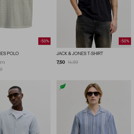
-50%
-50%
NES POLO
JACK & JONES T-SHIRT
7,50
14,99
1
99