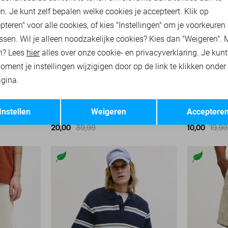
n. Je kunt zelf bepalen welke cookies je accepteert. Klik op
pteren" voor alle cookies, of kies "Instellingen" om je voorkeuren
ssen. Wil je alleen noodzakelijke cookies? Kies dan "Weigeren". 
n? Lees
hier
alles over onze cookie- en privacyverklaring. Je kun
oment je instellingen wijzigigen door op de link te klikken onder
gina.
-50%
-50%
Opslaan
Terug
Instellen
Weigeren
Acceptere
MD
JACK & JONES SWEATER
JACK & JON
20,00
39,99
10,00
19,99