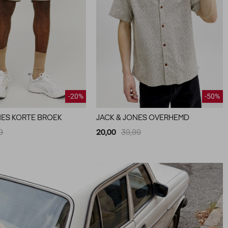
-20%
-50%
NES KORTE BROEK
JACK & JONES OVERHEMD
9
20,00
39,99