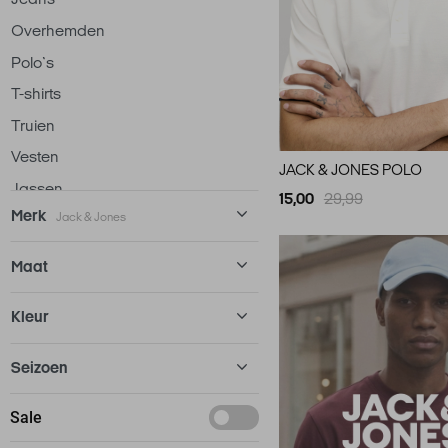
Overhemden
Polo`s
T-shirts
Truien
Vesten
JACK & JONES POLO
Jassen
15,00
29,99
Merk
Jack & Jones
Ondergoed
Loungewear
Alan Red
12
Maat
Accessoires
Antony Morato
72
105
Kleur
Ballin
55
27/32
Bjorn Borg
13
Beige
Seizoen
28/30
Calvin Klein
51
Blauw
28/32
Basics
Sale
Campbell
38
Bordeaux
28/34
Deals