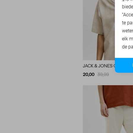
90
biede
Vanguard
216
95
"Acce
XS
te pa
wete
S
elk m
M
de pa
L
XL
JACK & JONES OVERHE
XXL
20,00
39,99
XXXL