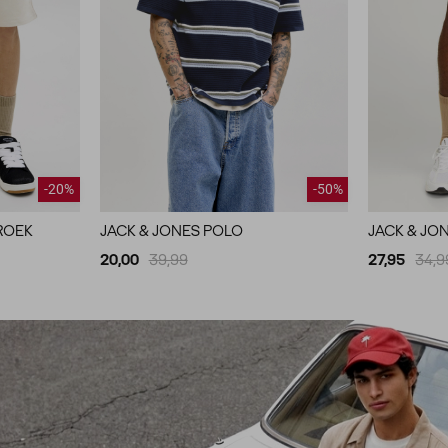
-20%
-50%
ROEK
JACK & JONES POLO
JACK & JO
20,00
39,99
27,95
34,9