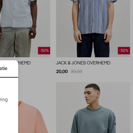
-50%
-50%
NES OVERHEMD
JACK & JONES OVERHEMD
atie
9
20,00
39,99
ring
d