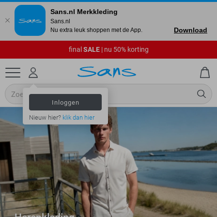
Sans.nl Merkkleding
Sans.nl
Download
Nu extra leuk shoppen met de App.
final
SALE
| nu 50% korting
Inloggen
Nieuw hier?
klik dan hier