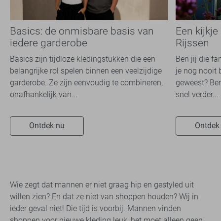
Basics: de onmisbare basis van
Een kijkje
iedere garderobe
Rijssen
Basics zijn tijdloze kledingstukken die een
Ben jij die f
belangrijke rol spelen binnen een veelzijdige
je nog nooit 
garderobe. Ze zijn eenvoudig te combineren,
geweest? Ben
onafhankelijk van...
snel verder...
Ontdek nu
Ontdek
Wie zegt dat mannen er niet graag hip en gestyled uit
willen zien? En dat ze niet van shoppen houden? Wij in
ieder geval niet! Die tijd is voorbij. Mannen vinden
shoppen voor nieuwe kleding leuk, het moet alleen geen