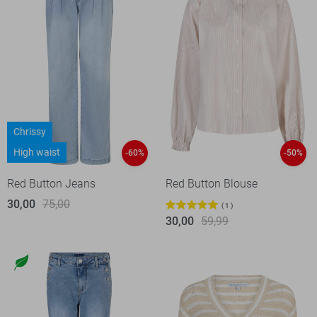
Chrissy
High waist
-60%
-50%
Red Button Jeans
Red Button Blouse
30,00
75,00
1
30,00
59,99