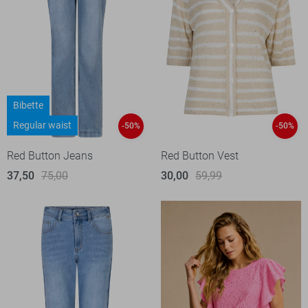
Bibette
Regular waist
-50%
-50%
Red Button Jeans
Red Button Vest
37,50
75,00
30,00
59,99