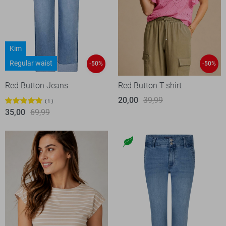
Kim
Regular waist
-50%
-50%
Red Button Jeans
Red Button T-shirt
20,00
39,99
1
35,00
69,99