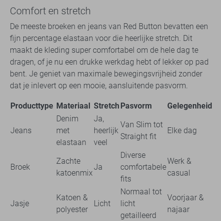
Comfort en stretch
De meeste broeken en jeans van Red Button bevatten een
fijn percentage elastaan voor die heerlijke stretch. Dit
maakt de kleding super comfortabel om de hele dag te
dragen, of je nu een drukke werkdag hebt of lekker op pad
bent. Je geniet van maximale bewegingsvrijheid zonder
dat je inlevert op een mooie, aansluitende pasvorm.
Producttype
Materiaal
Stretch
Pasvorm
Gelegenheid
Denim
Ja,
Van Slim tot
Jeans
met
heerlijk
Elke dag
Straight fit
elastaan
veel
Diverse
Zachte
Werk &
Broek
Ja
comfortabele
katoenmix
casual
fits
Normaal tot
Katoen &
Voorjaar &
Jasje
Licht
licht
polyester
najaar
getailleerd