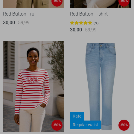
-50%
-50%
Red Button Trui
Red Button T-shirt
30,00
59,99
3
30,00
59,99
Kate
Regular waist
-50%
-50%