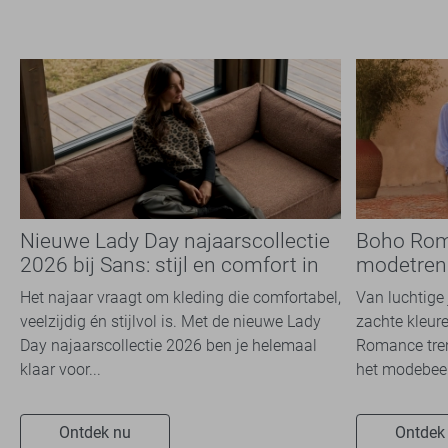
Nieuwe Lady Day najaarscollectie
Boho Rom
2026 bij Sans: stijl en comfort in
modetrend
travelkwaliteit
overal zie
Het najaar vraagt om kleding die comfortabel,
Van luchtige 
veelzijdig én stijlvol is. Met de nieuwe Lady
zachte kleure
Day najaarscollectie 2026 ben je helemaal
Romance tren
klaar voor...
het modebeel
Ontdek nu
Ontdek