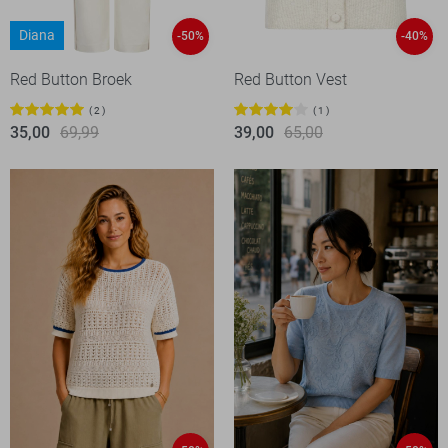
Diana
-50%
-40%
Red Button Broek
Red Button Vest
2
1
35,00
69,99
39,00
65,00