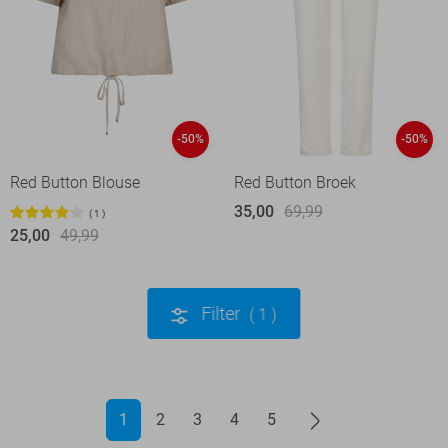
-50%
-50%
Red Button Blouse
Red Button Broek
35,00
69,99
1
25,00
49,99
Filter
1
1
2
3
4
5