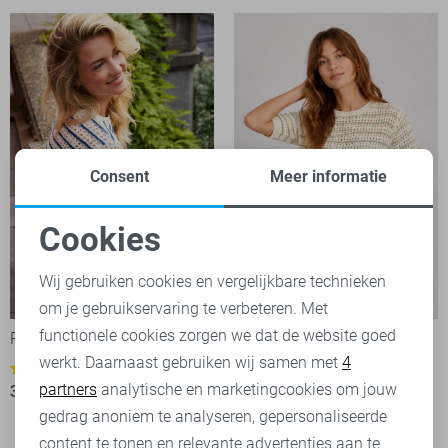
Consent
Meer informatie
Cookies
Noodzakelijke cookies
Wij gebruiken cookies en vergelijkbare technieken
-50%
-50%
om je gebruikservaring te verbeteren. Met
Personalisatie cookies
functionele cookies zorgen we dat de website goed
Red Button Trui
Red Button Trui
werkt. Daarnaast gebruiken wij samen met
4
Analytische cookies
3
3
partners
analytische en marketingcookies om jouw
32,50
65,00
32,50
65,00
Marketing cookies
gedrag anoniem te analyseren, gepersonaliseerde
content te tonen en relevante advertenties aan te