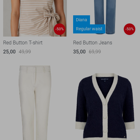
Diana
Regular waist
-50%
-50%
Red Button T-shirt
Red Button Jeans
25,00
49,99
35,00
69,99