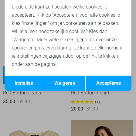
bieden. Je kunt zelf bepalen welke cookies je
accepteert. Klik op "Accepteren" voor alle cookies, of
kies "Instellingen" om je voorkeuren aan te passen.
Wil je alleen noodzakelijke cookies? Kies dan
"Weigeren". Meer weten? Lees
hier
alles over onze
cookie- en privacyverklaring. Je kunt op elk moment
je instellingen wijzigigen door op de link te klikken
onder aan de pagina.
Colette
Opslaan
Terug
Regular waist
-50%
-50%
Instellen
Weigeren
Accepteren
Red Button Jeans
Red Button T-shirt
35,00
69,99
1
20,00
39,99