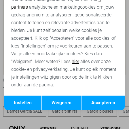
partners
analytische en marketingcookies om jouw
Marketing cookies
gedrag anoniem te analyseren, gepersonaliseerde
content te tonen en relevante advertenties aan te
bieden. Je kunt zelf bepalen welke cookies je
accepteert. Klik op "Accepteren" voor alle cookies, of
kies "Instellingen" om je voorkeuren aan te passen.
Wil je alleen noodzakelijke cookies? Kies dan
"Weigeren". Meer weten? Lees
hier
alles over onze
-50%
-50%
cookie- en privacyverklaring. Je kunt op elk moment
je instellingen wijzigigen door op de link te klikken
Garcia T-shirt
Garcia T-shirt
onder aan de pagina.
15,00
29,99
15,00
29,99
Opslaan
Terug
Instellen
Weigeren
Accepteren
Dames Garcia SALE
Garcia t-shirts
Garcia blouses
Gar