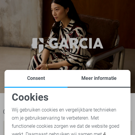
Consent
Meer informatie
Cookies
Noodzakelijke cookies
Wij gebruiken cookies en vergelijkbare technieken
Ook het bekijken waard
om je gebruikservaring te verbeteren. Met
Personalisatie cookies
functionele cookies zorgen we dat de website goed
werkt. Daarnaast gebruiken wij samen met
4
Analytische cookies