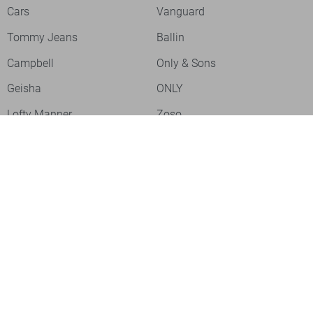
Cars
Vanguard
Tommy Jeans
Ballin
Campbell
Only & Sons
Geisha
ONLY
Lofty Manner
Zoso
Ydence
Vero Moda
Refined Department
Garcia
Sisters Point
Red Button
JDY
Fluresk
Harper & Yve
Object
Meld je aan voor onze nieuwsbrief
Meld je aan voor onze nieuwsbrief en profiteer als eerste van