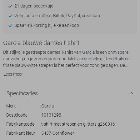
21 dagen bedenktijd
Veilig betalen: iDeal, Billink, PayPal, creditcard
Spaar 4% korting bij elke aankoop
Garcia blauwe dames t-shirt
Dit stijlvolle gestreepte dames T-shirt van Garcia is een onmisbare
aanvulling op je zomergarderobe. Met zijn subtiele glitterdetails en
frisse blauw-witte strepen is het perfect voor zonnige dagen. De
regular fit biedt een comfortabele pasvorm, terwijl de ronde hals en
Lees meer
korte mouwen zorgen voor een luchtige uitstraling. Dit T-shirt is
gemaakt van zachte knitwear, ideaal voor warme zomerdagen.
Of je nu een casual dagje op het terras hebt gepland of een
Specificaties
ontspannen strandwandeling maakt, dit T-shirt is de juiste keuze.
Combineer het met een lichte jeans of een zomerse rok voor een
Merk
Garcia
moeiteloze look. De tijdloze strepen en subtiele glans maken het
Bestelcode
10131298
gemakkelijk te combineren met verschillende stijlen. Met dit T-shirt van
Fabrikantcode
t shirt met strepen en glitters q260016
Garcia ben je klaar voor elke zomerse gelegenheid.
Fabrikant kleur
5437-Cornflower