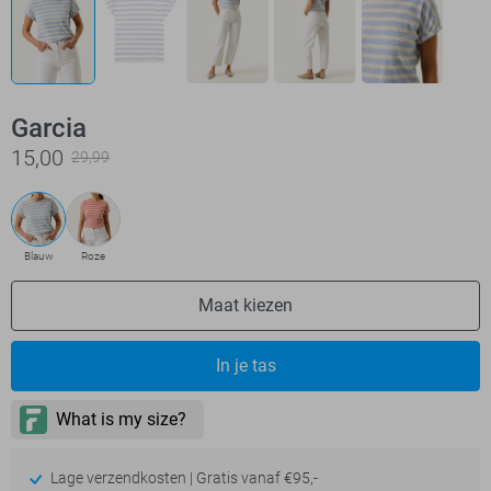
Garcia
15,00
29,99
Blauw
Roze
Maat kiezen
In je tas
Lage verzendkosten | Gratis vanaf €95,-