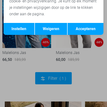
cookie- en privacyverklaring. Je kunt op elk moment
je instellingen wijzigigen door op de link te klikken
onder aan de pagina.
Opslaan
Terug
Instellen
Weigeren
Accepteren
-65%
-68%
Malelions Jas
Malelions Jas
66,50
189,99
60,00
189,99
Filter
1