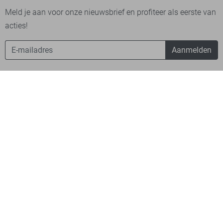
Meld je aan voor onze nieuwsbrief en profiteer als eerste van
acties!
Aanmelden
Betaalmethodes
Verzending
Bekijk onze app