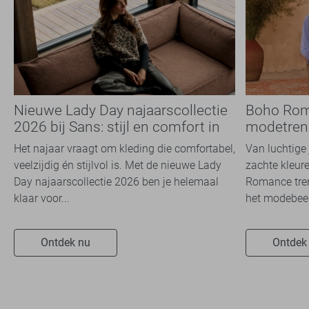
Nieuwe Lady Day najaarscollectie
Boho Rom
2026 bij Sans: stijl en comfort in
modetrend
travelkwaliteit
overal zie
Het najaar vraagt om kleding die comfortabel,
Van luchtige 
veelzijdig én stijlvol is. Met de nieuwe Lady
zachte kleure
Day najaarscollectie 2026 ben je helemaal
Romance tren
klaar voor...
het modebeel
Ontdek nu
Ontdek