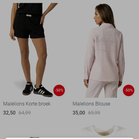
-50%
-50%
Malelions Korte broek
Malelions Blouse
32,50
64,99
35,00
69,99