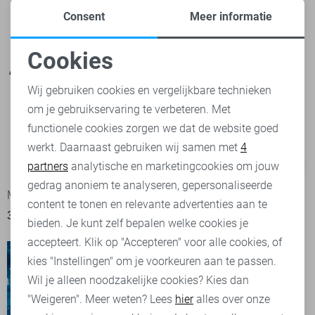
Consent
Meer informatie
Cookies
Noodzakelijke cookies
Wij gebruiken cookies en vergelijkbare technieken
om je gebruikservaring te verbeteren. Met
Personalisatie cookies
functionele cookies zorgen we dat de website goed
werkt. Daarnaast gebruiken wij samen met
4
Analytische cookies
partners
analytische en marketingcookies om jouw
-50%
-50%
Marketing cookies
gedrag anoniem te analyseren, gepersonaliseerde
Malelions Blouse
Malelions Top
content te tonen en relevante advertenties aan te
35,00
69,99
25,00
49,99
bieden. Je kunt zelf bepalen welke cookies je
accepteert. Klik op "Accepteren" voor alle cookies, of
kies "Instellingen" om je voorkeuren aan te passen.
Wil je alleen noodzakelijke cookies? Kies dan
"Weigeren". Meer weten? Lees
hier
alles over onze