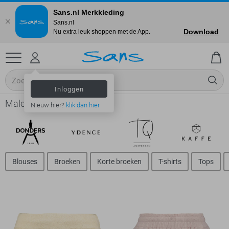
Sans.nl Merkkleding
Sans.nl
Download
Nu extra leuk shoppen met de App.
Inloggen
Malelions - Dames
Nieuw hier?
klik dan hier
Blouses
Broeken
Korte broeken
T-shirts
Tops