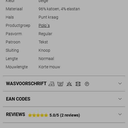
Kleur
beige
materialen is deze polo een ideale keuze voor vrijwel elke informele
gelegenheid deze zomer.
Materiaal
96% katoen, 4% elastan
Hals
Punt kraag
Productgroep
Polo`s
Pasvorm
Regular
Patroon
Tekst
Sluiting
Knoop
Lengte
Normaal
Mouwlengte
Korte mouw
WASVOORSCHRIFT
EAN CODES
REVIEWS
5.0/5
(2 reviews)