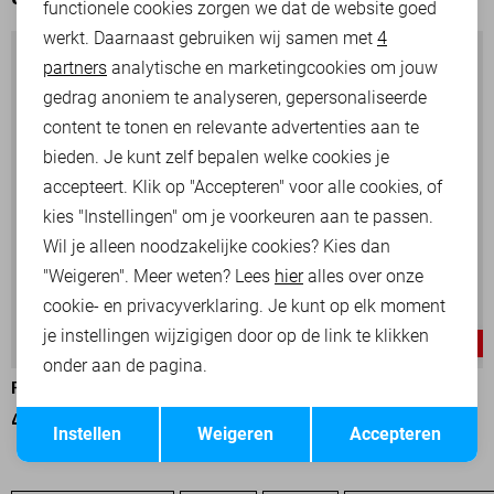
OOK HET BEKIJKEN WAARD
functionele cookies zorgen we dat de website goed
werkt. Daarnaast gebruiken wij samen met
4
Analytische cookies
partners
analytische en marketingcookies om jouw
Marketing cookies
gedrag anoniem te analyseren, gepersonaliseerde
content te tonen en relevante advertenties aan te
bieden. Je kunt zelf bepalen welke cookies je
accepteert. Klik op "Accepteren" voor alle cookies, of
kies "Instellingen" om je voorkeuren aan te passen.
Wil je alleen noodzakelijke cookies? Kies dan
"Weigeren". Meer weten? Lees
hier
alles over onze
cookie- en privacyverklaring. Je kunt op elk moment
je instellingen wijzigigen door op de link te klikken
-30%
-30%
onder aan de pagina.
PME LEGEND POLO
PME LEGEND POLO
Opslaan
Terug
49,00
69,99
49,00
69,99
Instellen
Weigeren
Accepteren