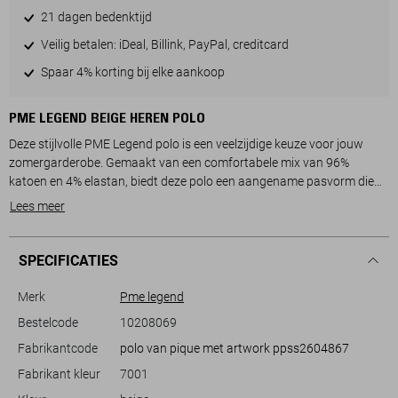
21 dagen bedenktijd
Veilig betalen: iDeal, Billink, PayPal, creditcard
Spaar 4% korting bij elke aankoop
PME LEGEND BEIGE HEREN POLO
Deze stijlvolle PME Legend polo is een veelzijdige keuze voor jouw
zomergarderobe. Gemaakt van een comfortabele mix van 96%
katoen en 4% elastan, biedt deze polo een aangename pasvorm die
jouw bewegingsvrijheid behoudt. De regular fit zorgt voor een
Lees meer
ontspannen uitstraling, terwijl de ribkraag en de subtiele strepen
langs de kraag en mouwen de polo een verfijnde look geven. De
zachte cremekleur past perfect bij elke casual setting, of je nu een
SPECIFICATIES
relaxte dag op het terras hebt of een informele bijeenkomst bijwoont.
De PME Legend polo straalt eenvoud en klasse uit met zijn korte
Merk
Pme legend
mouwen en normale lengte. De subtiele branding op zowel de borst
Bestelcode
10208069
als de mouw voegt net dat beetje extra toe aan het design, zonder te
Fabrikantcode
polo van pique met artwork ppss2604867
overheersen. Combineer deze polo met een lichte jeans voor een
frisse, zomerse look, of draag hem met een chino voor een meer
Fabrikant kleur
7001
gepolijste uitstraling. Dankzij het tijdloze ontwerp en de comfortabele