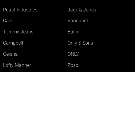
Petrol Industries
Jack & Jones
Cars
Vanguard
Tommy Jeans
Ballin
Campbell
Only & Sons
Geisha
ONLY
Lofty Manner
Zoso
Ydence
Vero Moda
Refined Department
Garcia
Sisters Point
Red Button
JDY
Fluresk
Harper & Yve
Object