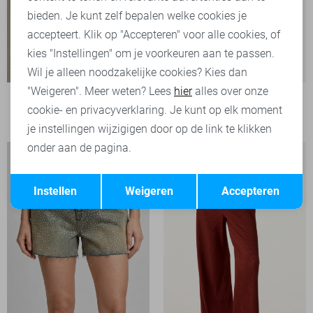
bieden. Je kunt zelf bepalen welke cookies je
accepteert. Klik op "Accepteren" voor alle cookies, of
kies "Instellingen" om je voorkeuren aan te passen.
Wil je alleen noodzakelijke cookies? Kies dan
"Weigeren". Meer weten? Lees
hier
alles over onze
Jacqueline de Yong Broek
cookie- en privacyverklaring. Je kunt op elk moment
39,99
je instellingen wijzigigen door op de link te klikken
onder aan de pagina.
Opslaan
Terug
Instellen
Weigeren
Accepteren