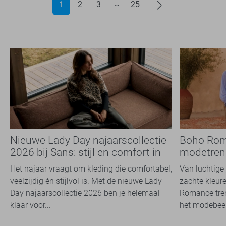
1
2
3
25
Nieuwe Lady Day najaarscollectie
Boho Rom
2026 bij Sans: stijl en comfort in
modetrend
travelkwaliteit
overal zie
Het najaar vraagt om kleding die comfortabel,
Van luchtige 
veelzijdig én stijlvol is. Met de nieuwe Lady
zachte kleure
Day najaarscollectie 2026 ben je helemaal
Romance tren
klaar voor...
het modebeel