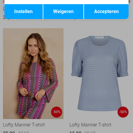
Opslaan
Terug
Lofty Manner Jas
Lofty Manner Jurk
Instellen
Weigeren
Accepteren
36,00
89,95
40,00
79,95
-50%
-50%
Lofty Manner T-shirt
Lofty Manner T-shirt