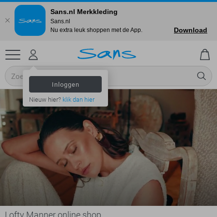
Sans.nl Merkkleding
Sans.nl
Download
Nu extra leuk shoppen met de App.
Inloggen
Nieuw hier?
klik dan hier
Lofty Manner online shop