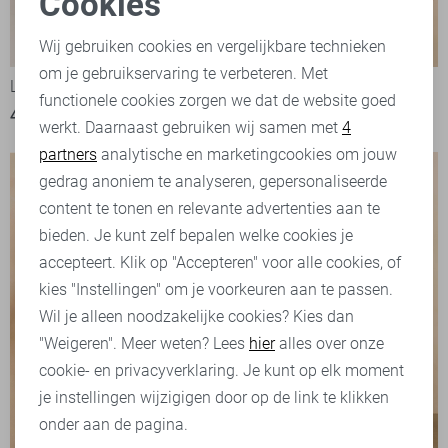
Cookies
Noodzakelijke cookies
-20%
Wij gebruiken cookies en vergelijkbare technieken
om je gebruikservaring te verbeteren. Met
Personalisatie cookies
Lofty Manner Broek
Lofty Manner Top
functionele cookies zorgen we dat de website goed
49,95
40,00
49,95
werkt. Daarnaast gebruiken wij samen met
4
Analytische cookies
partners
analytische en marketingcookies om jouw
Marketing cookies
gedrag anoniem te analyseren, gepersonaliseerde
content te tonen en relevante advertenties aan te
bieden. Je kunt zelf bepalen welke cookies je
accepteert. Klik op "Accepteren" voor alle cookies, of
kies "Instellingen" om je voorkeuren aan te passen.
Wil je alleen noodzakelijke cookies? Kies dan
"Weigeren". Meer weten? Lees
hier
alles over onze
cookie- en privacyverklaring. Je kunt op elk moment
je instellingen wijzigigen door op de link te klikken
onder aan de pagina.
-60%
-50%