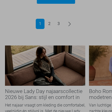
1
2
3
Nieuwe Lady Day najaarscollectie
Boho Rom
2026 bij Sans: stijl en comfort in
modetrend
travelkwaliteit
overal zie
Het najaar vraagt om kleding die comfortabel,
Van luchtige 
veelzijdig én stijlvol is. Met de nieuwe Lady
zachte kleure