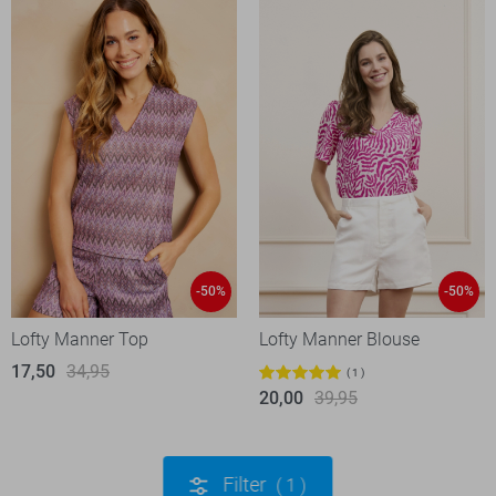
-50%
-50%
Lofty Manner Top
Lofty Manner Blouse
17,50
34,95
1
20,00
39,95
Filter
1