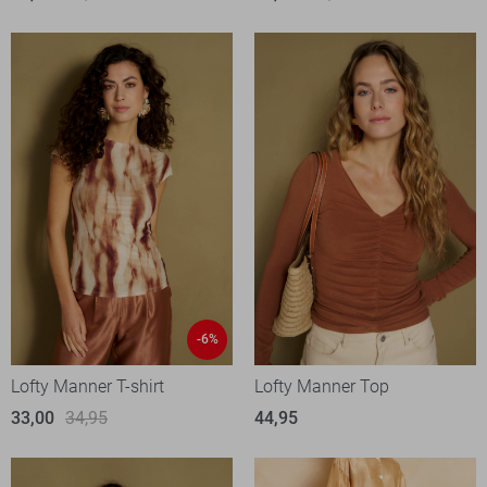
-6%
Lofty Manner T-shirt
Lofty Manner Top
33,00
34,95
44,95