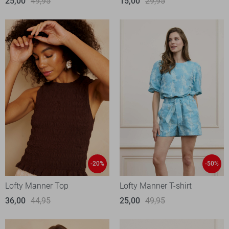
25,00
49,95
15,00
29,95
-20%
-50%
Lofty Manner Top
Lofty Manner T-shirt
36,00
44,95
25,00
49,95