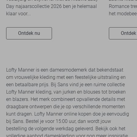
Day najaarscollectie 2026 ben je helemaal
Romance tren
klaar voor...
het modebeel
Ontdek nu
Ontdek
Lofty Manner is een damesmodemerk dat bekendstaat
om vrouwelijke kleding met een feestelijke uitstraling en
een betaalbare prijs. Bij Sans vind je een ruime collectie
Lofty Manner kleding, van jurken en blouses tot broeken
en blazers. Het merk combineert opvallende details met
draagbare ontwerpen die je op verschillende momenten
kunt dragen. Lofty Manner online kopen doe je eenvoudig
bij Sans. Bestel je voor 15:00 uur, dan wordt jouw
bestelling de volgende werkdag geleverd. Bekijk ook het
volledige aanbod
dameskleding
voor nog meer inspiratie.