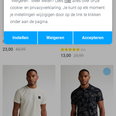
"Weigeren". Meer weten? Lees
hier
alles over onze
cookie- en privacyverklaring. Je kunt op elk moment
je instellingen wijzigigen door op de link te klikken
onder aan de pagina.
-50%
-50%
Opslaan
Terug
Instellen
Weigeren
Accepteren
Petrol Industries Polo
Petrol Industries T-shirt
23,00
45,99
1
13,00
25,99