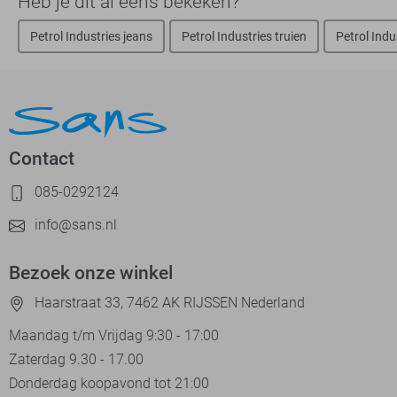
Heb je dit al eens bekeken?
Petrol Industries jeans
Petrol Industries truien
Petrol Indu
Contact
085-0292124
info@sans.nl
Bezoek onze winkel
Haarstraat 33, 7462 AK RIJSSEN Nederland
Maandag t/m Vrijdag 9:30 - 17:00
Zaterdag 9.30 - 17.00
Donderdag koopavond tot 21:00