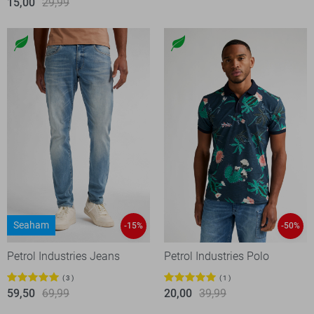
15,00
29,99
Seaham
-15%
-50%
Petrol Industries Jeans
Petrol Industries Polo
3
1
59,50
69,99
20,00
39,99