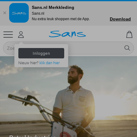
Sans.nl Merkkleding
Sans.nl
Download
Nu extra leuk shoppen met de App.
Inloggen
Nieuw hier?
klik dan hier