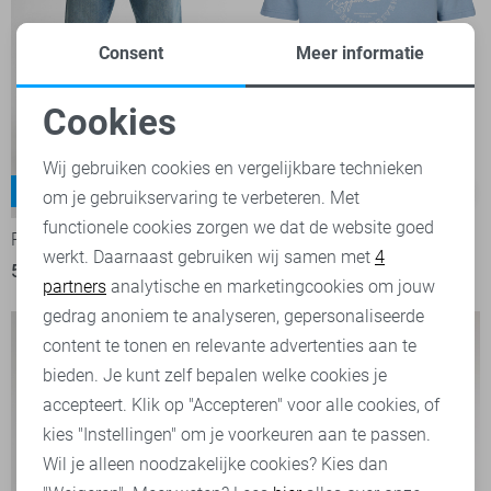
Consent
Meer informatie
Cookies
Noodzakelijke cookies
Wij gebruiken cookies en vergelijkbare technieken
Lewis
-15%
-50%
om je gebruikservaring te verbeteren. Met
Personalisatie cookies
functionele cookies zorgen we dat de website goed
Petrol Industries Jeans
Petrol Industries T-shirt
werkt. Daarnaast gebruiken wij samen met
4
Analytische cookies
50,95
59,99
13,00
25,99
partners
analytische en marketingcookies om jouw
Marketing cookies
gedrag anoniem te analyseren, gepersonaliseerde
content te tonen en relevante advertenties aan te
bieden. Je kunt zelf bepalen welke cookies je
accepteert. Klik op "Accepteren" voor alle cookies, of
kies "Instellingen" om je voorkeuren aan te passen.
Wil je alleen noodzakelijke cookies? Kies dan