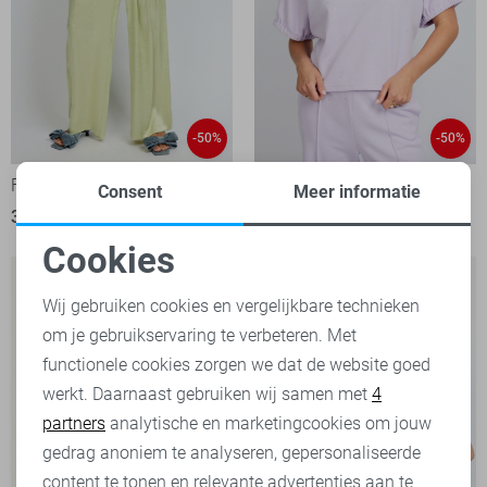
-50%
-50%
Fluresk Broek
Fluresk T-shirt
Consent
Meer informatie
30,00
59,99
30,00
59,99
Cookies
Noodzakelijke cookies
Wij gebruiken cookies en vergelijkbare technieken
om je gebruikservaring te verbeteren. Met
Personalisatie cookies
functionele cookies zorgen we dat de website goed
werkt. Daarnaast gebruiken wij samen met
4
Analytische cookies
partners
analytische en marketingcookies om jouw
Marketing cookies
gedrag anoniem te analyseren, gepersonaliseerde
content te tonen en relevante advertenties aan te