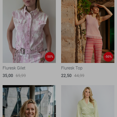
-50%
-50%
Fluresk Gilet
Fluresk Top
35,00
69,99
22,50
44,99