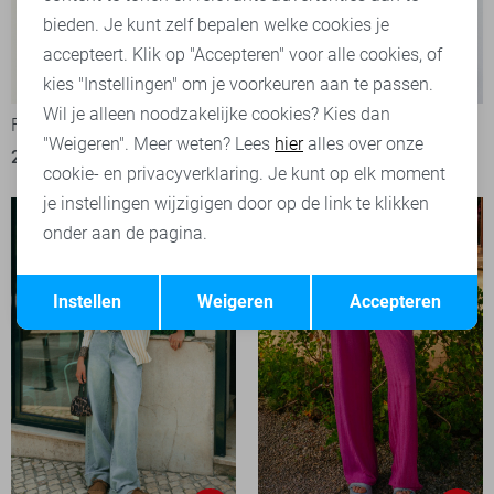
bieden. Je kunt zelf bepalen welke cookies je
accepteert. Klik op "Accepteren" voor alle cookies, of
-50%
-50%
kies "Instellingen" om je voorkeuren aan te passen.
Wil je alleen noodzakelijke cookies? Kies dan
Fluresk Top
Fluresk T-shirt
"Weigeren". Meer weten? Lees
hier
alles over onze
22,50
44,99
20,00
39,99
cookie- en privacyverklaring. Je kunt op elk moment
je instellingen wijzigigen door op de link te klikken
onder aan de pagina.
Opslaan
Terug
Instellen
Weigeren
Accepteren