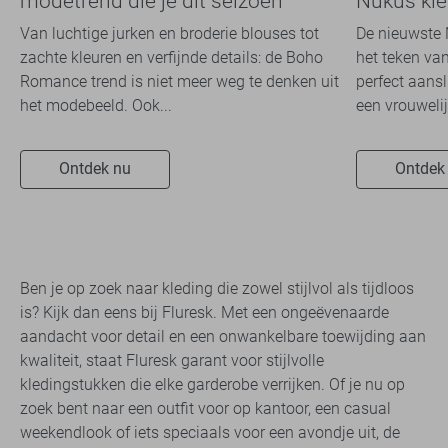
modetrend die je dit seizoen
Nukus kle
overal ziet
2026
Van luchtige jurken en broderie blouses tot
De nieuwste N
zachte kleuren en verfijnde details: de Boho
het teken va
Romance trend is niet meer weg te denken uit
perfect aans
het modebeeld. Ook...
een vrouwelijk
Ontdek nu
Ontdek
Ben je op zoek naar kleding die zowel stijlvol als tijdloos
is? Kijk dan eens bij Fluresk. Met een ongeëvenaarde
aandacht voor detail en een onwankelbare toewijding aan
kwaliteit, staat Fluresk garant voor stijlvolle
kledingstukken die elke garderobe verrijken. Of je nu op
zoek bent naar een outfit voor op kantoor, een casual
weekendlook of iets speciaals voor een avondje uit, de