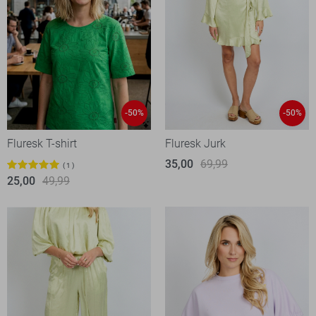
-50%
-50%
Fluresk T-shirt
Fluresk Jurk
35,00
69,99
1
25,00
49,99