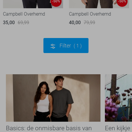
-50%
-50%
Campbell Overhemd
Campbell Overhemd
35,00
69,99
40,00
79,99
Filter
1
Basics: de onmisbare basis van
Een kijkje