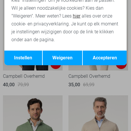
kies "Instellingen" om je voorkeuren aan te passen.
Wil je alleen noodzakelijke cookies? Kies dan
"Weigeren". Meer weten? Lees
hier
alles over onze
cookie- en privacyverklaring. Je kunt op elk moment
je instellingen wijzigigen door op de link te klikken
onder aan de pagina.
Opslaan
Terug
Instellen
Weigeren
Accepteren
-50%
-50%
Campbell Overhemd
Campbell Overhemd
40,00
79,99
35,00
69,99