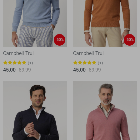
-50%
-50%
Campbell Trui
Campbell Trui
1
1
45,00
89,99
45,00
89,99