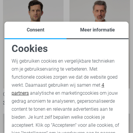
Consent
Meer informatie
Cookies
Noodzakelijke cookies
Wij gebruiken cookies en vergelijkbare technieken
om je gebruikservaring te verbeteren. Met
Personalisatie cookies
functionele cookies zorgen we dat de website goed
-50%
-50%
werkt. Daarnaast gebruiken wij samen met
4
Analytische cookies
partners
analytische en marketingcookies om jouw
Campbell Polo
Campbell Overhemd
Marketing cookies
gedrag anoniem te analyseren, gepersonaliseerde
35,00
69,99
35,00
69,99
content te tonen en relevante advertenties aan te
bieden. Je kunt zelf bepalen welke cookies je
accepteert. Klik op "Accepteren" voor alle cookies, of