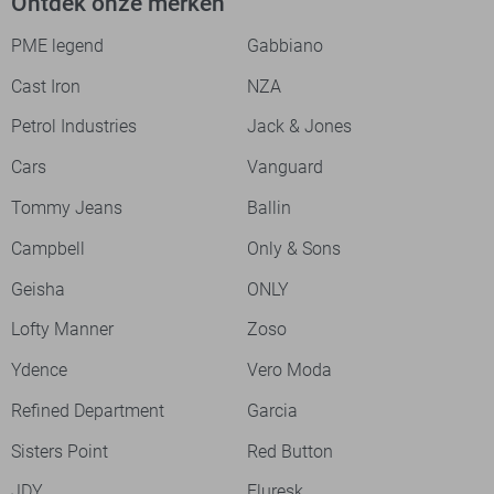
Ontdek onze merken
PME legend
Gabbiano
Cast Iron
NZA
Petrol Industries
Jack & Jones
Cars
Vanguard
Tommy Jeans
Ballin
Campbell
Only & Sons
Geisha
ONLY
Lofty Manner
Zoso
Ydence
Vero Moda
Refined Department
Garcia
Sisters Point
Red Button
JDY
Fluresk