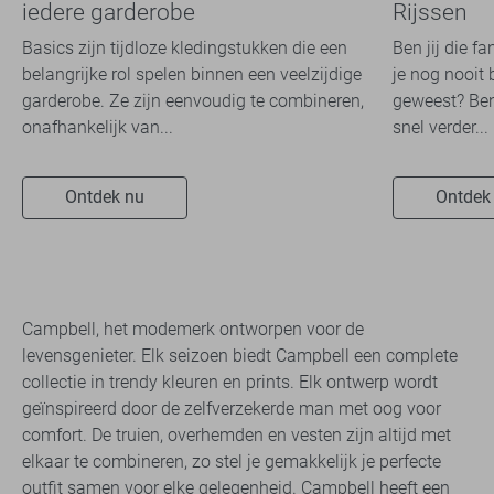
iedere garderobe
Rijssen
Basics zijn tijdloze kledingstukken die een
Ben jij die f
belangrijke rol spelen binnen een veelzijdige
je nog nooit 
garderobe. Ze zijn eenvoudig te combineren,
geweest? Ben
onafhankelijk van...
snel verder...
Ontdek nu
Ontdek
Campbell, het modemerk ontworpen voor de
levensgenieter. Elk seizoen biedt Campbell een complete
collectie in trendy kleuren en prints. Elk ontwerp wordt
geïnspireerd door de zelfverzekerde man met oog voor
comfort. De truien, overhemden en vesten zijn altijd met
elkaar te combineren, zo stel je gemakkelijk je perfecte
outfit samen voor elke gelegenheid. Campbell heeft een