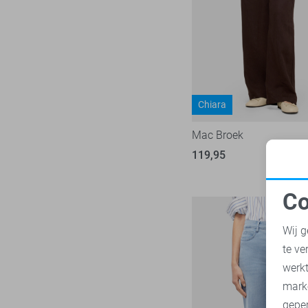
Object
180
Only
1022
Pieces
283
Presly & Sun
15
Red Button
Chiara
168
Refined Department
46
Mac Broek
Rino & Pelle
46
119,95
Sans
7
SisterS point
271
Co
Studio Amaya
N
27
Wij g
Superdry
3
te ve
Tommy Jeans
78
A
werk
Touch
23
mark
TQ Amsterdam
43
geper