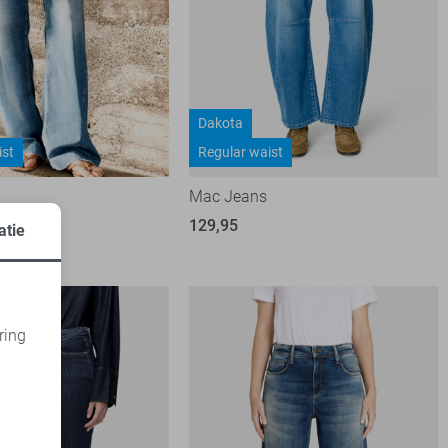
Dakota
ist
Regular waist
Mac Jeans
129,95
atie
3
ring
d