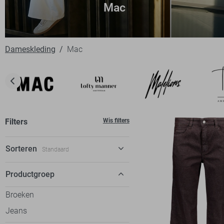
Mac
Dameskleding
Mac
Filters
Wis filters
Sorteren
Standaard
Standaard
Productgroep
€ laag-hoog
Broeken
€ hoog-laag
Jeans