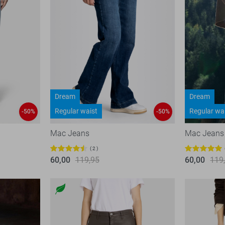
Dream
Dream
Regular waist
Regular wa
-50%
-50%
Mac Jeans
Mac Jeans
2
60,00
119,95
60,00
119