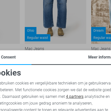
Ohio
Dream
Regular waist
Regular wa
Mac Jeans
Mac Jeans
129,95
Consent
Meer inform
119,95
okies
oodzakelijke cookies
Personalisatie cookies
ebruiken cookies en vergelijkbare technieken om je gebruikserva
rbeteren. Met functionele cookies zorgen we dat de website goe
nalytische cookies
Marketing cookies
t. Daarnaast gebruiken wij samen met
4 partners
analytische en
etingcookies om jouw gedrag anoniem te analyseren,
sonaliseerde content te tonen en relevante advertenties aan te