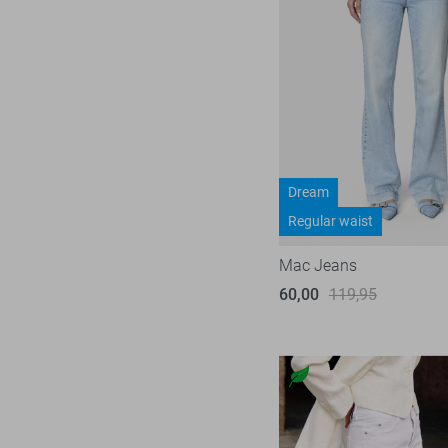
Dream
Regular waist
Mac Jeans
60,00
119,95