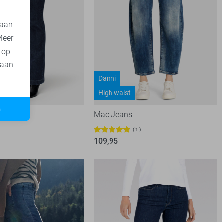
 aan
Meer
t op
 aan
Danni
ist
High waist
n
Mac Jeans
1
109,95