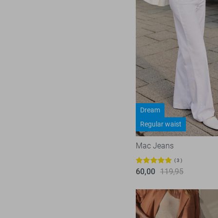
Dream
Regular waist
Mac Jeans
3
60,00
119,95