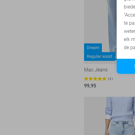
Vero Moda
544
biede
"Acce
Vila
438
te pa
Ydence
68
wete
Zoso
232
elk m
Zusss
49
de pa
Dream
Regular waist
Mac Jeans
3
99,95