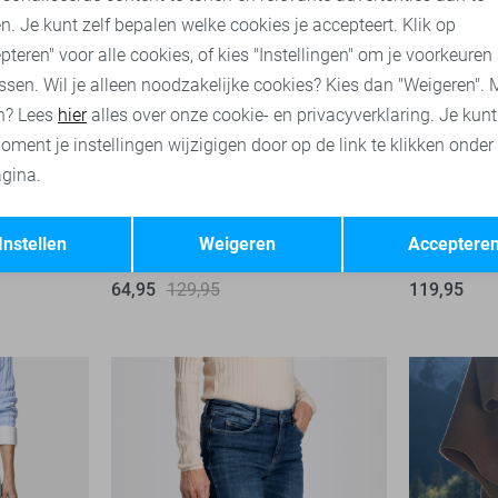
n. Je kunt zelf bepalen welke cookies je accepteert. Klik op
pteren" voor alle cookies, of kies "Instellingen" om je voorkeuren
ssen. Wil je alleen noodzakelijke cookies? Kies dan "Weigeren". 
n? Lees
hier
alles over onze cookie- en privacyverklaring. Je kun
oment je instellingen wijzigigen door op de link te klikken onder
gina.
Rich
Dream
High waist
Regular wa
-50%
Opslaan
Terug
Instellen
Weigeren
Acceptere
Mac Jeans
Mac Jeans
64,95
129,95
119,95