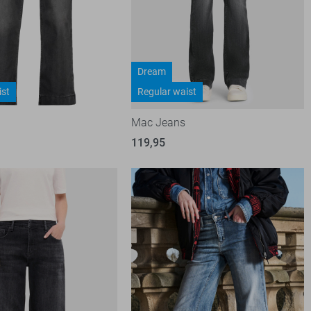
Dream
ist
Regular waist
Mac Jeans
119,95