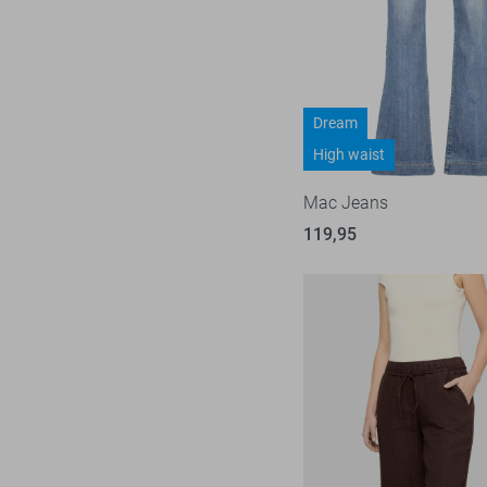
Zwart
38/34
Hypedrop
16
40
Ichi
19
40/30
Jacqueline de Yong
603
40/32
Dream
Kaffe
26
High waist
40/34
Lady Day
29
42
Mac Jeans
Lofty Manner
98
42/30
119,95
LolaLiza
116
42/32
LTB
22
42/34
Mac
31
44
Malelions
18
44/32
Minus
14
44/34
NED
118
Noisy may
85
Nukus
45