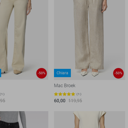
Chiara
-50%
-50%
Mac Broek
1
1
,95
60,00
119,95