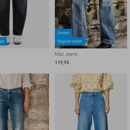
Dream
ist
Regular waist
Mac Jeans
119,95