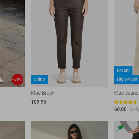
Dream
Chino
High waist
-50%
Mac Broek
Mac Jeans
109,95
60,00
119