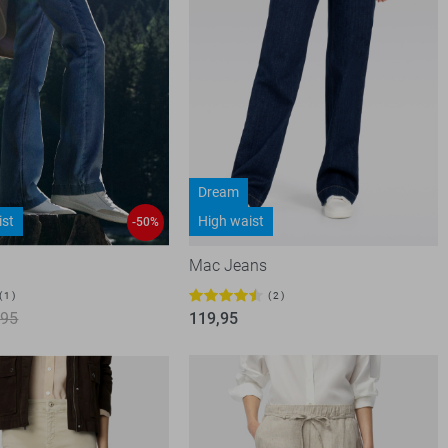
Dream
ist
High waist
-50%
Mac Jeans
1
2
,95
119,95