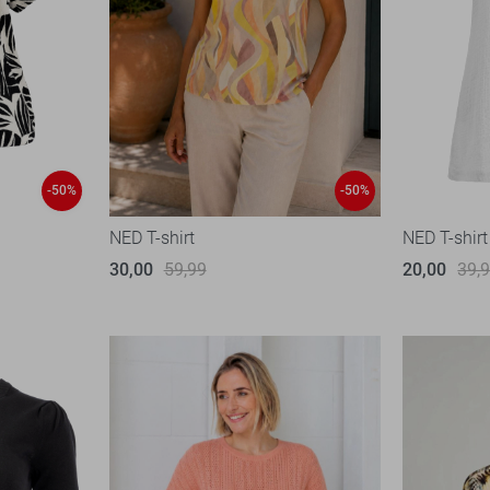
-50%
-50%
NED T-shirt
NED T-shirt
30,00
59,99
20,00
39,