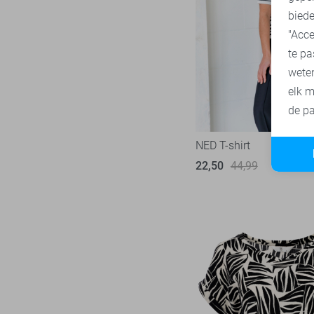
SisterS point
271
biede
"Acce
Studio Amaya
27
te pa
Superdry
3
wete
Tommy Jeans
77
elk m
Touch
22
de pa
TQ Amsterdam
43
NED T-shirt
Vero Moda
543
22,50
44,99
Vila
434
Ydence
67
Zoso
231
Zusss
49