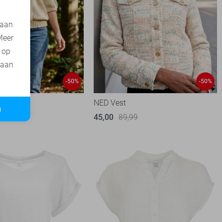
 aan
Meer
t op
 aan
-50%
-50%
NED Vest
n
99
45,00
89,99