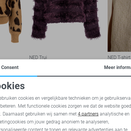
NED Trui
NED T-shirt
59,99
25,00
49,
Consent
Meer inform
okies
oodzakelijke cookies
Personalisatie cookies
ebruiken cookies en vergelijkbare technieken om je gebruikserva
rbeteren. Met functionele cookies zorgen we dat de website goe
nalytische cookies
Marketing cookies
t. Daarnaast gebruiken wij samen met
4 partners
analytische en
etingcookies om jouw gedrag anoniem te analyseren,
sonaliseerde content te tonen en relevante advertenties aan te