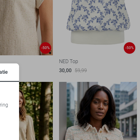
-50%
-50%
NED Top
99
30,00
59,99
atie
ring
d