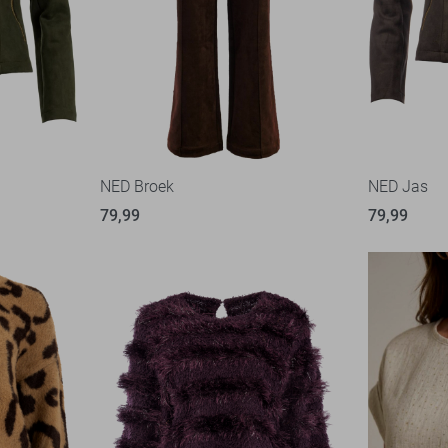
NED Broek
NED Jas
79,99
79,99