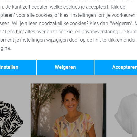
n. Je kunt zelf bepalen welke cookies je accepteert. Klik op
pteren" voor alle cookies, of kies "Instellingen" om je voorkeuren
ssen. Wil je alleen noodzakelijke cookies? Kies dan "Weigeren". 
n? Lees
hier
alles over onze cookie- en privacyverklaring. Je kun
oment je instellingen wijzigigen door op de link te klikken onder
gina.
-50%
-50%
Opslaan
Terug
NED T-shirt
NED Trui
Instellen
Weigeren
Acceptere
25,00
49,99
35,00
69,