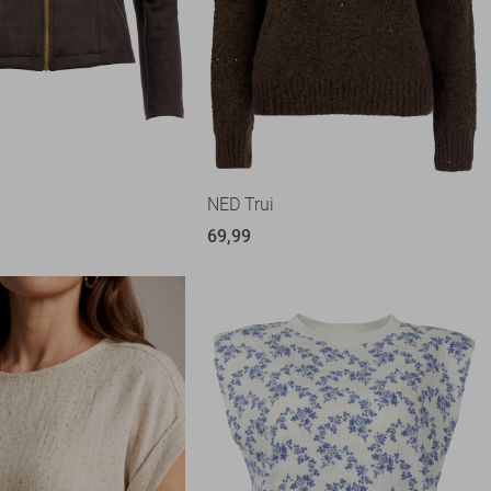
NED Trui
69,99