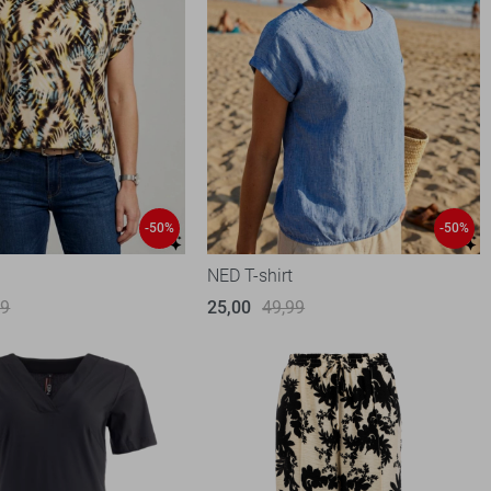
-50%
-50%
NED T-shirt
99
25,00
49,99