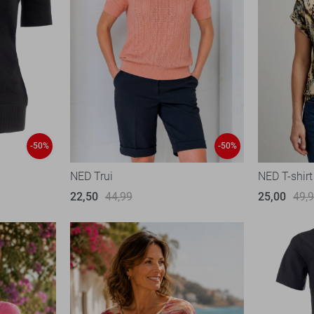
-50%
-50%
NED Trui
NED T-shirt
22,50
44,99
25,00
49,