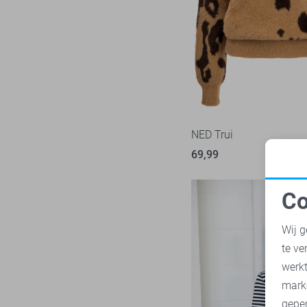
Mac
31
Malelions
17
Minus
14
NED
116
Noisy may
86
Nukus
45
NED Trui
Object
181
69,99
Only
1023
Pieces
283
Co
Presly & Sun
N
15
Wij g
Red Button
170
te ve
Refined Department
46
A
werk
Rino & Pelle
46
mark
Sans
7
geper