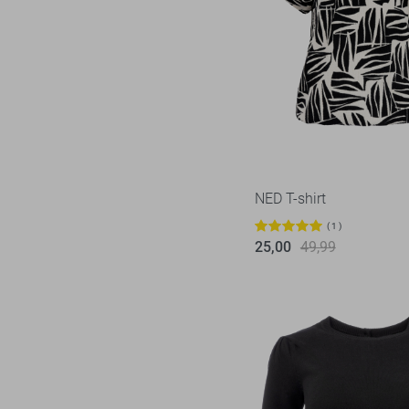
NED T-shirt
1
25,00
49,99