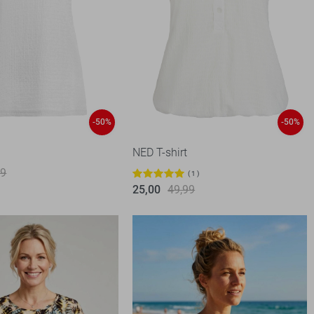
-50%
-50%
NED T-shirt
99
1
25,00
49,99