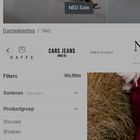
NED Sale
Dameskleding
Ned
Filters
Wis filters
Sorteren
Standaard
Standaard
Productgroep
€ laag-hoog
Blouses
€ hoog-laag
Broeken