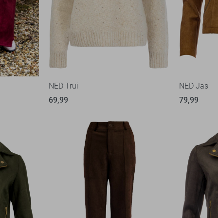
NED Trui
NED Jas
69,99
79,99