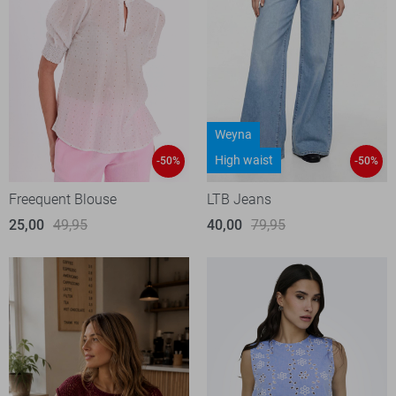
Weyna
High waist
-50%
-50%
Freequent Blouse
LTB Jeans
25,00
49,95
40,00
79,95