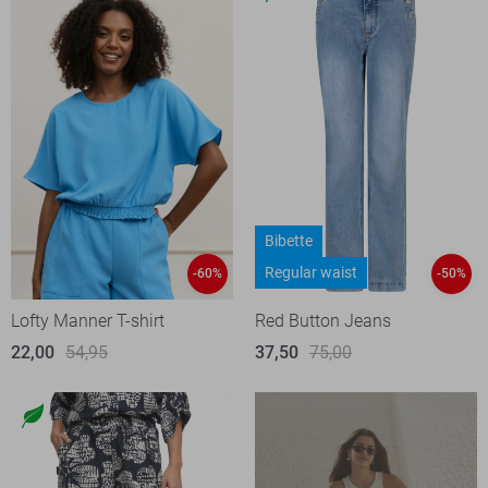
Bibette
Regular waist
-60%
-50%
Lofty Manner T-shirt
Red Button Jeans
22,00
54,95
37,50
75,00