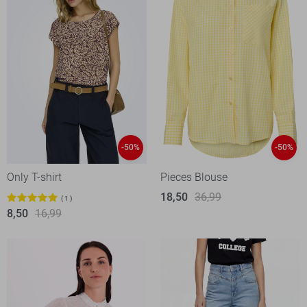
-50%
-50%
Only T-shirt
Pieces Blouse
18,50
36,99
1
8,50
16,99