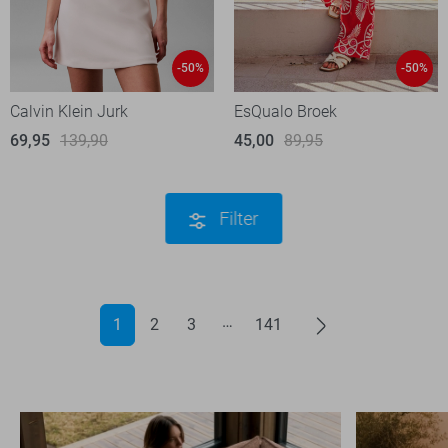
-50%
-50%
Calvin Klein Jurk
EsQualo Broek
69,95
139,90
45,00
89,95
Filter
1
2
3
141