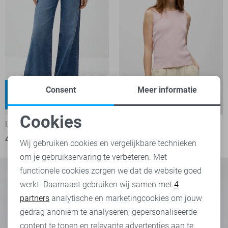
Weyna
Consent
Meer informatie
High waist
-50%
-50%
Cookies
LTB Jeans
Object Top
Noodzakelijke cookies
40,00
79,95
15,00
29,99
Wij gebruiken cookies en vergelijkbare technieken
om je gebruikservaring te verbeteren. Met
Personalisatie cookies
functionele cookies zorgen we dat de website goed
werkt. Daarnaast gebruiken wij samen met
4
Analytische cookies
partners
analytische en marketingcookies om jouw
Marketing cookies
gedrag anoniem te analyseren, gepersonaliseerde
content te tonen en relevante advertenties aan te