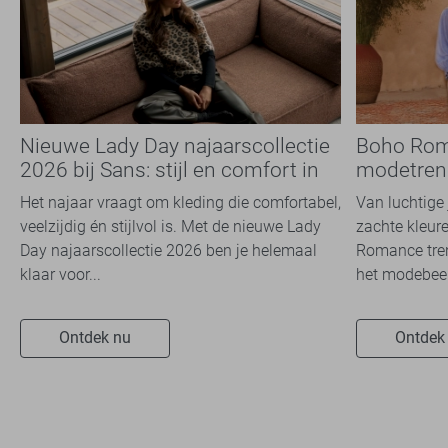
Nieuwe Lady Day najaarscollectie
Boho Rom
2026 bij Sans: stijl en comfort in
modetrend
travelkwaliteit
overal zie
Het najaar vraagt om kleding die comfortabel,
Van luchtige 
veelzijdig én stijlvol is. Met de nieuwe Lady
zachte kleure
Day najaarscollectie 2026 ben je helemaal
Romance tren
klaar voor...
het modebeel
Ontdek nu
Ontdek