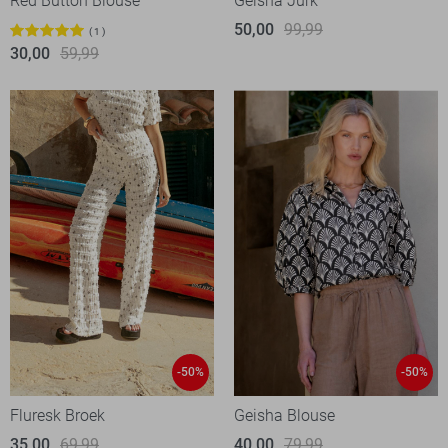
Red Button Blouse
Geisha Jurk
50,00
99,99
1
30,00
59,99
-50%
-50%
Fluresk Broek
Geisha Blouse
35,00
69,99
40,00
79,99