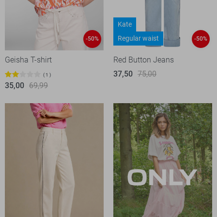
Kate
Regular waist
-50%
-50%
Geisha T-shirt
Red Button Jeans
37,50
75,00
1
35,00
69,99