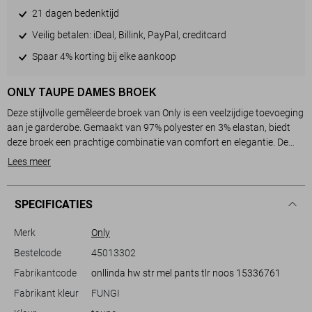
21 dagen bedenktijd
Veilig betalen: iDeal, Billink, PayPal, creditcard
Spaar 4% korting bij elke aankoop
ONLY TAUPE DAMES BROEK
Deze stijlvolle gemêleerde broek van Only is een veelzijdige toevoeging
aan je garderobe. Gemaakt van 97% polyester en 3% elastan, biedt
deze broek een prachtige combinatie van comfort en elegantie. De
straight fit pasvorm en de hoge taille creëren een flatterend silhouet
Lees meer
dat goed te combineren is met zowel casual als chique outfits. De
steekzakken voegen praktische functionaliteit toe, terwijl de knoop-
en ritssluiting zorgt voor een verzorgde afwerking.
SPECIFICATIES
De subtiele fungi-kleur maakt deze broek ideaal voor de lente en past
moeiteloos bij verschillende stijlen. Combineer hem met een blouse
Merk
Only
voor een dag op kantoor, of met een casual top voor een ontspannen
Bestelcode
45013302
uitje. Dankzij de normale lengte en het hoogwaardige materiaal blijf je
Fabrikantcode
onllinda hw str mel pants tlr noos 15336761
de hele dag comfortabel. Of je nu een zakelijke bijeenkomst hebt of
een avondje uit plant, deze broek van Only is een perfecte match voor
Fabrikant kleur
FUNGI
elke gelegenheid.