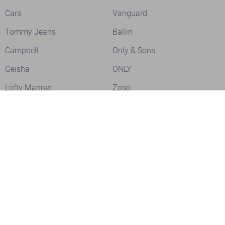
Cars
Vanguard
Tommy Jeans
Ballin
Campbell
Only & Sons
Geisha
ONLY
Lofty Manner
Zoso
Ydence
Vero Moda
Refined Department
Garcia
Sisters Point
Red Button
JDY
Fluresk
Harper & Yve
Object
Meld je aan voor onze nieuwsbrief