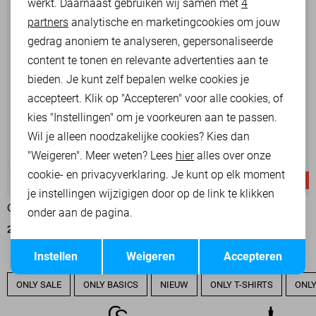
werkt. Daarnaast gebruiken wij samen met
4
Analytische cookies
partners
analytische en marketingcookies om jouw
Marketing cookies
gedrag anoniem te analyseren, gepersonaliseerde
content te tonen en relevante advertenties aan te
bieden. Je kunt zelf bepalen welke cookies je
accepteert. Klik op "Accepteren" voor alle cookies, of
kies "Instellingen" om je voorkeuren aan te passen.
Wil je alleen noodzakelijke cookies? Kies dan
"Weigeren". Meer weten? Lees
hier
alles over onze
cookie- en privacyverklaring. Je kunt op elk moment
-50%
-50%
je instellingen wijzigigen door op de link te klikken
ONLY BROEK
ONLY BLAZER
onder aan de pagina.
20,00
39,99
30,00
59,99
Opslaan
Terug
Instellen
Weigeren
Accepteren
ONLY SALE
ONLY BASICS
NIEUW
ONLY T-SHIRTS
ONLY