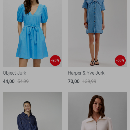
-20%
-50%
Object Jurk
Harper & Yve Jurk
44,00
54,99
70,00
139,99