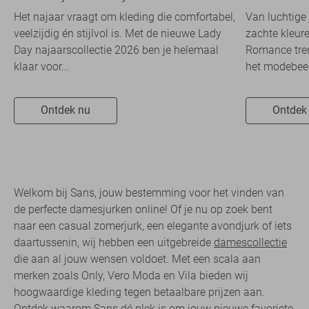
travelkwaliteit
overal zie
Het najaar vraagt om kleding die comfortabel,
Van luchtige 
veelzijdig én stijlvol is. Met de nieuwe Lady
zachte kleure
Day najaarscollectie 2026 ben je helemaal
Romance tren
klaar voor...
het modebeel
Ontdek nu
Ontdek
Welkom bij Sans, jouw bestemming voor het vinden van
de perfecte damesjurken online! Of je nu op zoek bent
naar een casual zomerjurk, een elegante avondjurk of iets
daartussenin, wij hebben een uitgebreide
damescollectie
die aan al jouw wensen voldoet. Met een scala aan
merken zoals Only, Vero Moda en Vila bieden wij
hoogwaardige kleding tegen betaalbare prijzen aan.
Ontdek waarom Sans dé plek is om jouw nieuwe favoriete