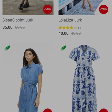
-50%
-20%
SisterS point Jurk
LolaLiza Jurk
35,00
69,95
1
40,00
49,99