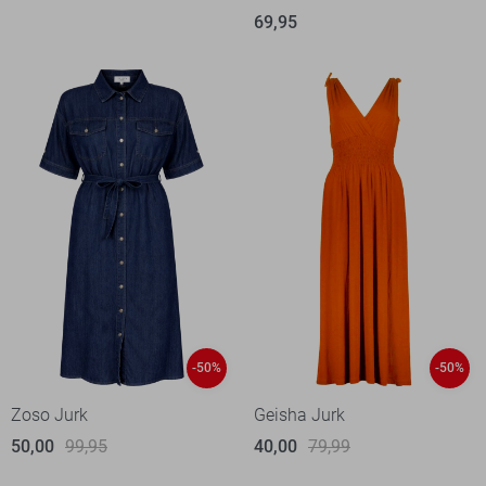
69,95
-50%
-50%
Zoso Jurk
Geisha Jurk
50,00
99,95
40,00
79,99