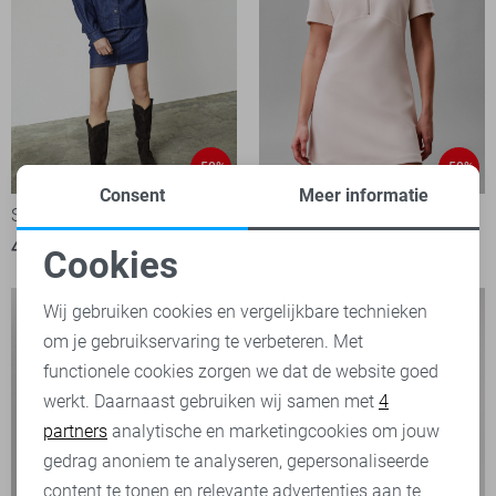
-50%
-50%
Consent
Meer informatie
SisterS point Jurk
Calvin Klein Jurk
45,00
89,95
69,95
139,90
Cookies
Noodzakelijke cookies
Wij gebruiken cookies en vergelijkbare technieken
om je gebruikservaring te verbeteren. Met
Personalisatie cookies
functionele cookies zorgen we dat de website goed
werkt. Daarnaast gebruiken wij samen met
4
Analytische cookies
partners
analytische en marketingcookies om jouw
Marketing cookies
gedrag anoniem te analyseren, gepersonaliseerde
content te tonen en relevante advertenties aan te