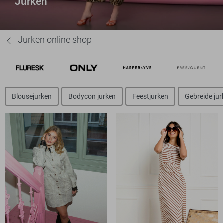
Jurken
Jurken online shop
Blousejurken
Bodycon jurken
Feestjurken
Gebreide jur