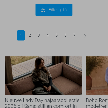
Filter
1
1
2
3
4
5
6
7
Nieuwe Lady Day najaarscollectie
Boho Rom
2026 bij Sans: stijl en comfort in
modetrend