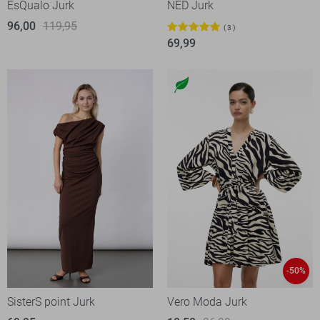
EsQualo Jurk
NED Jurk
96,00
119,95
3
69,99
-50%
SisterS point Jurk
Vero Moda Jurk