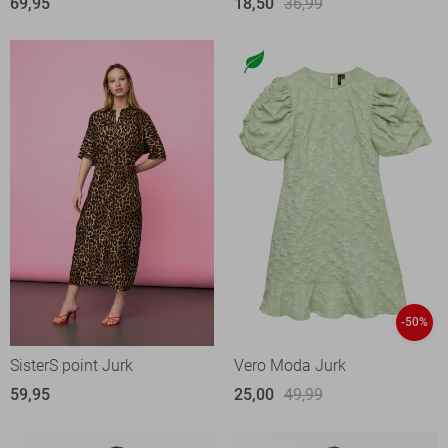
69,95
18,50
36,99
-50%
SisterS point Jurk
Vero Moda Jurk
59,95
25,00
49,99