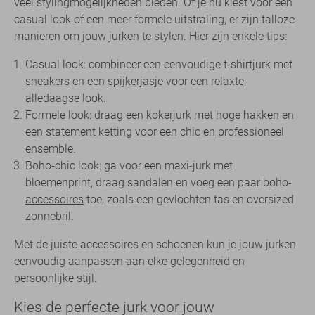
veel stylingmogelijkheden bieden. Of je nu kiest voor een
casual look of een meer formele uitstraling, er zijn talloze
manieren om jouw jurken te stylen. Hier zijn enkele tips:
Casual look: combineer een eenvoudige t-shirtjurk met
sneakers
en een
spijkerjasje
voor een relaxte,
alledaagse look.
Formele look: draag een kokerjurk met hoge hakken en
een statement ketting voor een chic en professioneel
ensemble.
Boho-chic look: ga voor een maxi-jurk met
bloemenprint, draag sandalen en voeg een paar boho-
accessoires
toe, zoals een gevlochten tas en oversized
zonnebril.
Met de juiste accessoires en schoenen kun je jouw jurken
eenvoudig aanpassen aan elke gelegenheid en
persoonlijke stijl.
Kies de perfecte jurk voor jouw