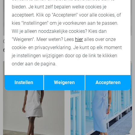
bieden. Je kunt zelf bepalen welke cookies je
accepteert. Klik op "Accepteren" voor alle cookies, of
kies "Instellingen" om je voorkeuren aan te passen.
-50%
-50%
Wil je alleen noodzakelijke cookies? Kies dan
"Weigeren". Meer weten? Lees
hier
alles over onze
Calvin Klein Jurk
Harper & Yve Jurk
cookie- en privacyverklaring. Je kunt op elk moment
69,95
139,90
50,00
99,99
je instellingen wijzigigen door op de link te klikken
onder aan de pagina.
Opslaan
Terug
Instellen
Weigeren
Accepteren