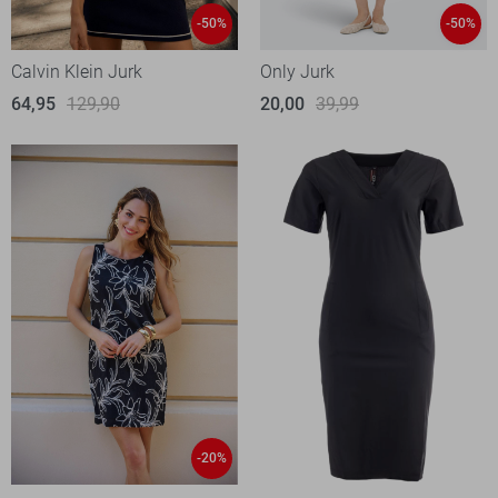
-50%
-50%
Calvin Klein Jurk
Only Jurk
64,95
129,90
20,00
39,99
-20%