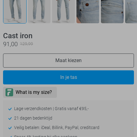
Cast iron
91,00
129,99
Maat kiezen
In je tas
Lage verzendkosten | Gratis vanaf €95,-
21 dagen bedenktijd
Veilig betalen: iDeal, Billink, PayPal, creditcard
Spaar 4% korting bij elke aankoop