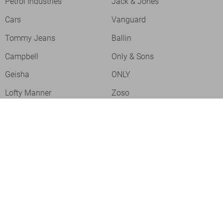
Petrol Industries
Jack & Jones
Cars
Vanguard
Tommy Jeans
Ballin
Campbell
Only & Sons
Geisha
ONLY
Lofty Manner
Zoso
Ydence
Vero Moda
Refined Department
Garcia
Sisters Point
Red Button
JDY
Fluresk
Harper & Yve
Object
Meld je aan voor onze nieuwsbrief