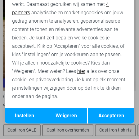
werkt. Daarnaast gebruiken wij samen met
4
Analytische cookies
partners
analytische en marketingcookies om jouw
Marketing cookies
gedrag anoniem te analyseren, gepersonaliseerde
content te tonen en relevante advertenties aan te
bieden. Je kunt zelf bepalen welke cookies je
accepteert. Klik op "Accepteren" voor alle cookies, of
kies "Instellingen" om je voorkeuren aan te passen.
Wil je alleen noodzakelijke cookies? Kies dan
"Weigeren". Meer weten? Lees
hier
alles over onze
cookie- en privacyverklaring. Je kunt op elk moment
Valver
Shiftback
-30%
-30%
je instellingen wijzigigen door op de link te klikken
onder aan de pagina.
Cast Iron Jeans
Cast Iron Jeans
91,00
129,99
91,00
129,99
Opslaan
Terug
Instellen
Weigeren
Accepteren
Cast Iron SALE
Cast Iron overhemden
Cast Iron t-shirts