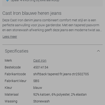
Cast Iron blauwe heren jeans
Deze Cast Iron denim jeans combineert comfort met stijl en is een
perfecte aanvulling voor jouw garderobe. Met een tapered pasvorm
en een stonewash afwerking geeft deze jeans een moderne twist aan
de klassieke spijkerbroek. Dankzij de regular waist en de normale
Lees meer
lengte krijg je een comfortabele pasvorm die elke dag gedragen kan
worden. De knoopsluiting en de 5-pocket stijl bieden praktische
details zonder concessies te doen aan het design.
Specificaties
Gemaakt van 92% katoen, 6% polyester en 2% elastan, zorgt deze
Merk
Cast iron
jeans voor een flexibele en duurzame draagervaring. De lichtblauwe
Bestelcode
45014134
kleur past perfect bij zowel casual als meer geklede outfits. Of je nu
Fabrikantcode
shiftback tapered fit jeans ctr2502705
een dagje uit gaat met vrienden of een wat meer relaxte kantoordag
hebt, deze jeans is een veelzijdige keuze. Combineer ze met een T-shirt
Fabrikant kleur
SBS
voor een casual look, of met een blouse en blazer voor een meer
Kleur
blauw
formele uitstraling. Met Cast Iron weet je zeker dat je kiest voor
kwaliteit en stijl in één.
Materiaal
92% katoen, 6% polyester, 2% elastan
Wassing
Stonewash