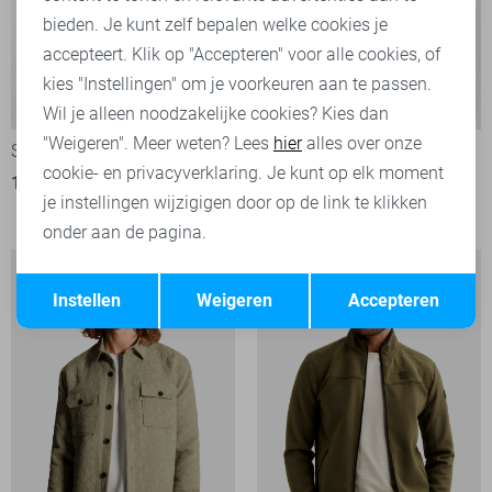
bieden. Je kunt zelf bepalen welke cookies je
accepteert. Klik op "Accepteren" voor alle cookies, of
kies "Instellingen" om je voorkeuren aan te passen.
-30%
-20%
Wil je alleen noodzakelijke cookies? Kies dan
"Weigeren". Meer weten? Lees
hier
alles over onze
State of Art Vest
Jack & Jones Vest
cookie- en privacyverklaring. Je kunt op elk moment
118,95
169,95
2
je instellingen wijzigigen door op de link te klikken
27,95
34,99
onder aan de pagina.
Opslaan
Terug
Instellen
Weigeren
Accepteren