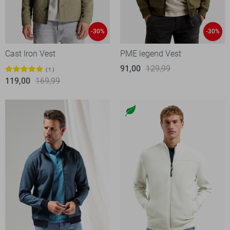
-30%
-30%
Cast Iron Vest
PME legend Vest
91,00
129,99
1
119,00
169,99