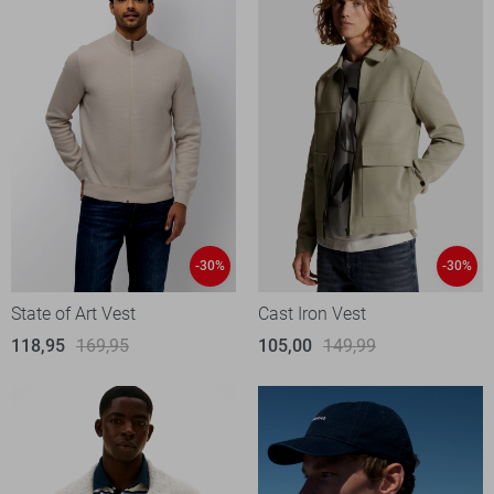
-30%
-30%
State of Art Vest
Cast Iron Vest
118,95
169,95
105,00
149,99