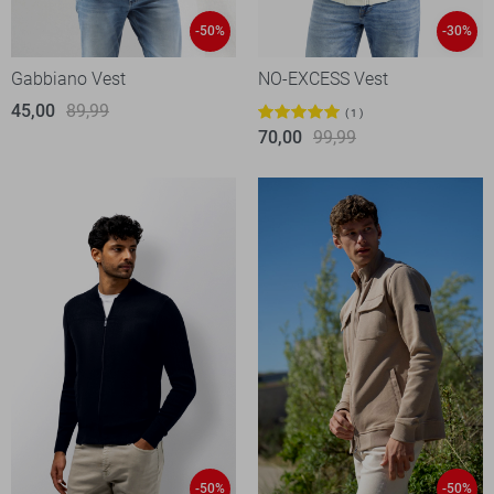
-50%
-30%
Gabbiano Vest
NO-EXCESS Vest
45,00
89,99
1
70,00
99,99
-50%
-50%