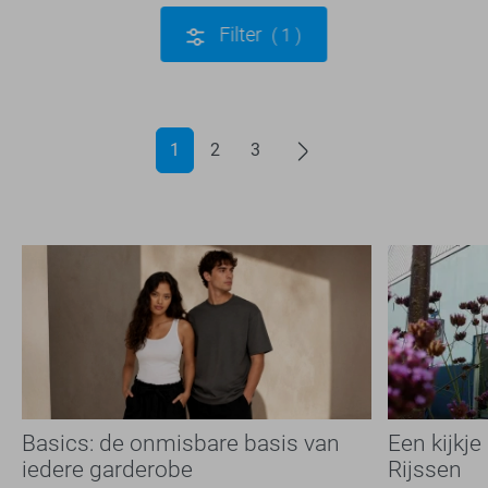
Filter
1
1
2
3
Basics: de onmisbare basis van
Een kijkje
iedere garderobe
Rijssen