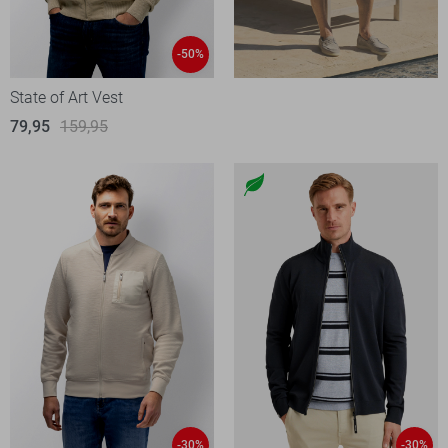
-50%
State of Art Vest
79,95
159,95
-30%
-30%