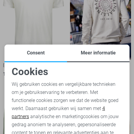
Consent
Meer informatie
-50%
-50%
Ballin T-shirt
Ballin sweater
Cookies
17,50
34,99
25,00
49,95
Noodzakelijke cookies
Wij gebruiken cookies en vergelijkbare technieken
om je gebruikservaring te verbeteren. Met
Personalisatie cookies
functionele cookies zorgen we dat de website goed
werkt. Daarnaast gebruiken wij samen met
4
Analytische cookies
partners
analytische en marketingcookies om jouw
Marketing cookies
gedrag anoniem te analyseren, gepersonaliseerde
content te tonen en relevante advertenties aan te