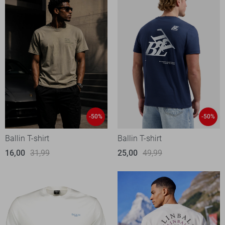
-50%
-50%
Ballin T-shirt
Ballin T-shirt
16,00
31,99
25,00
49,99