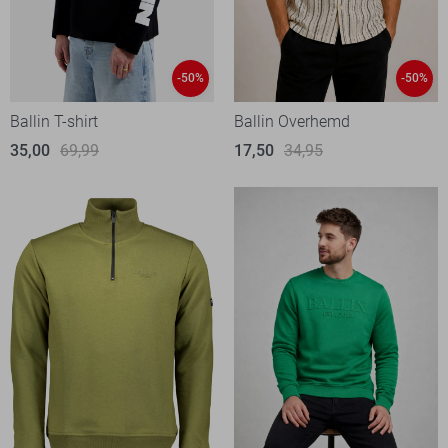
-50%
-50%
Ballin T-shirt
Ballin Overhemd
35,00
69,99
17,50
34,95