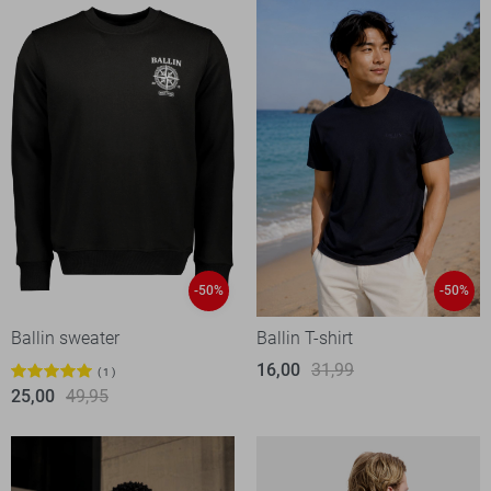
-50%
-50%
Ballin sweater
Ballin T-shirt
16,00
31,99
1
25,00
49,95