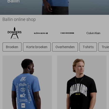
Ballin
Ballin online shop
Broeken
Korte broeken
Overhemden
T-shirts
Trui