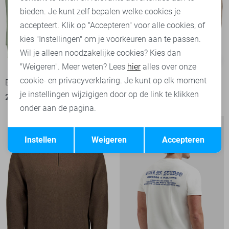
bieden. Je kunt zelf bepalen welke cookies je
accepteert. Klik op "Accepteren" voor alle cookies, of
kies "Instellingen" om je voorkeuren aan te passen.
Wil je alleen noodzakelijke cookies? Kies dan
-50%
-50%
"Weigeren". Meer weten? Lees
hier
alles over onze
cookie- en privacyverklaring. Je kunt op elk moment
Ballin sweater
Ballin Trui
je instellingen wijzigigen door op de link te klikken
25,00
49,95
30,00
59,95
onder aan de pagina.
Opslaan
Terug
Instellen
Weigeren
Accepteren