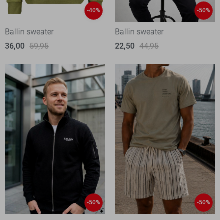
-40%
-50%
Ballin sweater
Ballin sweater
36,00
59,95
22,50
44,95
-50%
-50%