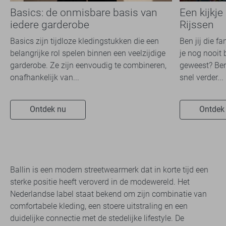
Basics: de onmisbare basis van
Een kijkje
iedere garderobe
Rijssen
Basics zijn tijdloze kledingstukken die een
Ben jij die f
belangrijke rol spelen binnen een veelzijdige
je nog nooit 
garderobe. Ze zijn eenvoudig te combineren,
geweest? Ben
onafhankelijk van...
snel verder...
Ontdek nu
Ontdek
Ballin is een modern streetwearmerk dat in korte tijd een
sterke positie heeft veroverd in de modewereld. Het
Nederlandse label staat bekend om zijn combinatie van
comfortabele kleding, een stoere uitstraling en een
duidelijke connectie met de stedelijke lifestyle. De