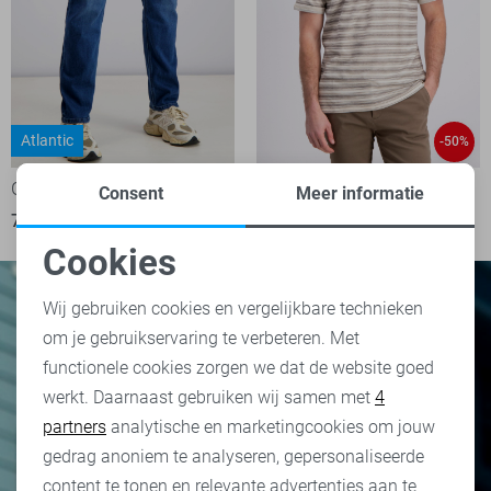
Atlantic
-50%
Gabbiano Jeans
Gabbiano T-shirt
Consent
Meer informatie
79,95
22,50
44,99
Cookies
Noodzakelijke cookies
Wij gebruiken cookies en vergelijkbare technieken
om je gebruikservaring te verbeteren. Met
Personalisatie cookies
functionele cookies zorgen we dat de website goed
werkt. Daarnaast gebruiken wij samen met
4
Analytische cookies
partners
analytische en marketingcookies om jouw
Marketing cookies
gedrag anoniem te analyseren, gepersonaliseerde
content te tonen en relevante advertenties aan te