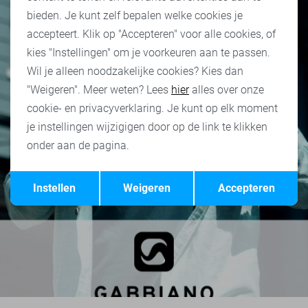
bieden. Je kunt zelf bepalen welke cookies je
accepteert. Klik op "Accepteren" voor alle cookies, of
kies "Instellingen" om je voorkeuren aan te passen.
Wil je alleen noodzakelijke cookies? Kies dan
"Weigeren". Meer weten? Lees
hier
alles over onze
cookie- en privacyverklaring. Je kunt op elk moment
je instellingen wijzigigen door op de link te klikken
onder aan de pagina.
Opslaan
Terug
Instellen
Weigeren
Accepteren