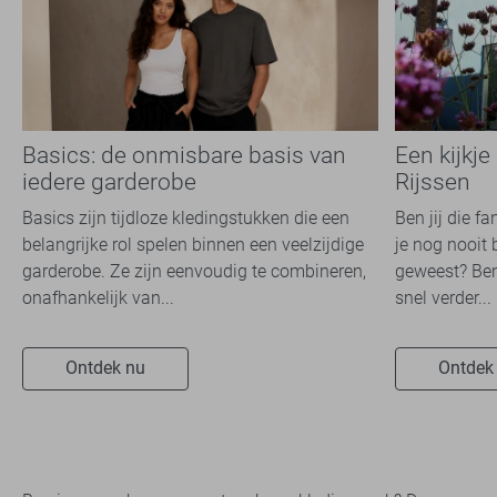
Basics: de onmisbare basis van
Een kijkje
iedere garderobe
Rijssen
Basics zijn tijdloze kledingstukken die een
Ben jij die f
belangrijke rol spelen binnen een veelzijdige
je nog nooit 
garderobe. Ze zijn eenvoudig te combineren,
geweest? Ben
onafhankelijk van...
snel verder...
Ontdek nu
Ontdek