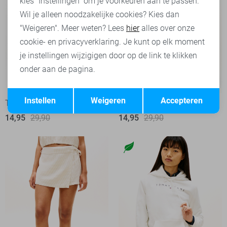
kies "Instellingen" om je voorkeuren aan te passen.
Wil je alleen noodzakelijke cookies? Kies dan
"Weigeren". Meer weten? Lees
hier
alles over onze
cookie- en privacyverklaring. Je kunt op elk moment
je instellingen wijzigigen door op de link te klikken
onder aan de pagina.
-50%
-50%
Opslaan
Terug
Instellen
Weigeren
Accepteren
Tommy Jeans T-shirt
Tommy Jeans T-shirt
14,95
29,90
14,95
29,90