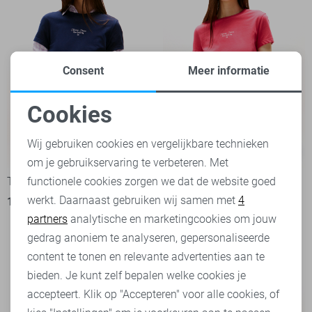
Consent
Meer informatie
Cookies
Noodzakelijke cookies
Wij gebruiken cookies en vergelijkbare technieken
-50%
-50%
om je gebruikservaring te verbeteren. Met
Personalisatie cookies
functionele cookies zorgen we dat de website goed
Tommy Jeans T-shirt
Tommy Jeans T-shirt
werkt. Daarnaast gebruiken wij samen met
4
Analytische cookies
14,95
29,90
14,95
29,90
partners
analytische en marketingcookies om jouw
Marketing cookies
gedrag anoniem te analyseren, gepersonaliseerde
content te tonen en relevante advertenties aan te
bieden. Je kunt zelf bepalen welke cookies je
accepteert. Klik op "Accepteren" voor alle cookies, of