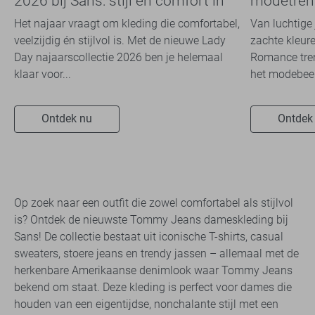
2026 bij Sans: stijl en comfort in
modetrend
travelkwaliteit
overal zie
Het najaar vraagt om kleding die comfortabel,
Van luchtige 
veelzijdig én stijlvol is. Met de nieuwe Lady
zachte kleure
Day najaarscollectie 2026 ben je helemaal
Romance tren
klaar voor...
het modebeel
Ontdek nu
Ontdek
Op zoek naar een outfit die zowel comfortabel als stijlvol
is? Ontdek de nieuwste Tommy Jeans dameskleding bij
Sans! De collectie bestaat uit iconische T-shirts, casual
sweaters, stoere jeans en trendy jassen – allemaal met de
herkenbare Amerikaanse denimlook waar Tommy Jeans
bekend om staat. Deze kleding is perfect voor dames die
houden van een eigentijdse, nonchalante stijl met een