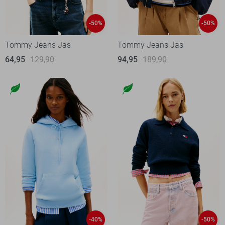
-50%
-50%
Tommy Jeans Jas
Tommy Jeans Jas
64,95
129,90
94,95
189,90
-40%
-50%