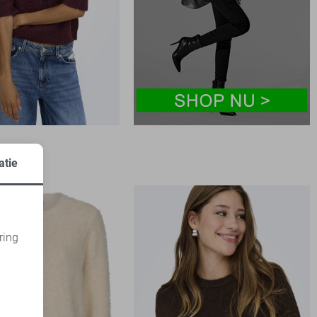
atie
ring
d