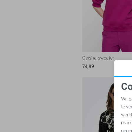
Only
134
Zwart
Pieces
24
Red Button
14
Refined Department
2
SisterS point
12
Studio Amaya
1
Tommy Jeans
Geisha sweater
12
Vero Moda
74,99
55
Vila
76
Co
Ydence
2
N
Zoso
1
Wij g
Zusss
1
te ve
A
werk
mark
geper