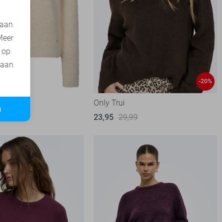
 aan
Meer
t op
 aan
-20%
 Trui
Only Trui
n
23,95
29,99