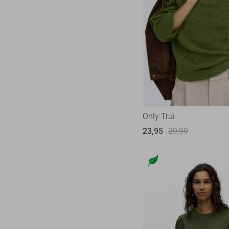
Only Trui
23,95
29,99