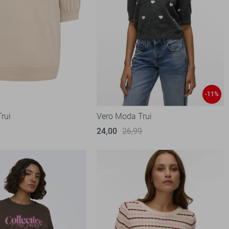
-11%
rui
Vero Moda Trui
24,00
26,99