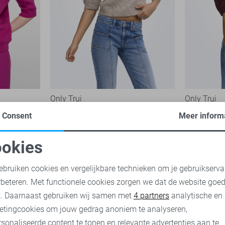
Only Trui
Only Trui
29,99
29,99
Consent
Meer inform
okies
oodzakelijke cookies
Personalisatie cookies
ebruiken cookies en vergelijkbare technieken om je gebruikserva
rbeteren. Met functionele cookies zorgen we dat de website goe
nalytische cookies
Marketing cookies
t. Daarnaast gebruiken wij samen met
4 partners
analytische en
etingcookies om jouw gedrag anoniem te analyseren,
sonaliseerde content te tonen en relevante advertenties aan te