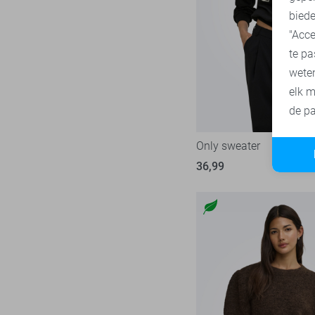
biede
"Acce
te pa
wete
elk m
de pa
Only sweater
36,99