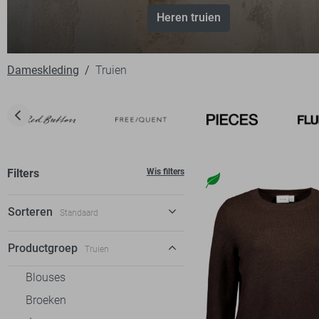
Heren truien
Dameskleding
Truien
Filters
Wis filters
Sorteren
Standaard
Standaard
Productgroep
Truien
€ laag-hoog
Blouses
€ hoog-laag
Broeken