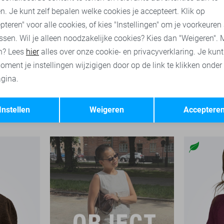
n. Je kunt zelf bepalen welke cookies je accepteert. Klik op
pteren" voor alle cookies, of kies "Instellingen" om je voorkeuren
ssen. Wil je alleen noodzakelijke cookies? Kies dan "Weigeren". 
n? Lees
hier
alles over onze cookie- en privacyverklaring. Je kun
oment je instellingen wijzigigen door op de link te klikken onder
gina.
Opslaan
Terug
EsQualo Trui
Red Button
Instellen
Weigeren
Acceptere
69,95
59,99