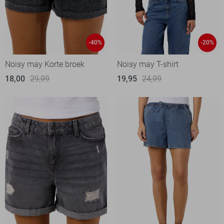
-40%
-20%
Noisy may Korte broek
Noisy may T-shirt
18,00
29,99
19,95
24,99