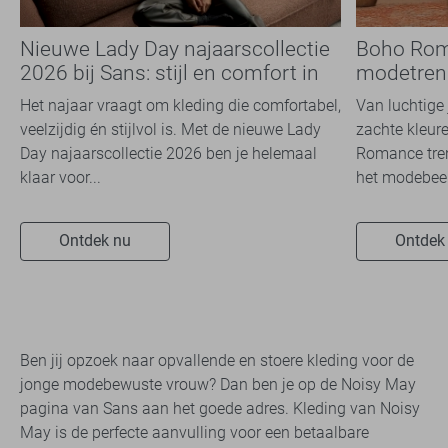
Nieuwe Lady Day najaarscollectie
Boho Rom
2026 bij Sans: stijl en comfort in
modetrend
travelkwaliteit
overal zie
Het najaar vraagt om kleding die comfortabel,
Van luchtige 
veelzijdig én stijlvol is. Met de nieuwe Lady
zachte kleure
Day najaarscollectie 2026 ben je helemaal
Romance tren
klaar voor...
het modebeel
Ontdek nu
Ontdek
Ben jij opzoek naar opvallende en stoere kleding voor de
jonge modebewuste vrouw? Dan ben je op de Noisy May
pagina van Sans aan het goede adres. Kleding van Noisy
May is de perfecte aanvulling voor een betaalbare