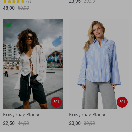
23,95
29,99
1
48,00
59,99
-50%
-50%
Noisy may Blouse
Noisy may Blouse
22,50
44,99
20,00
39,99