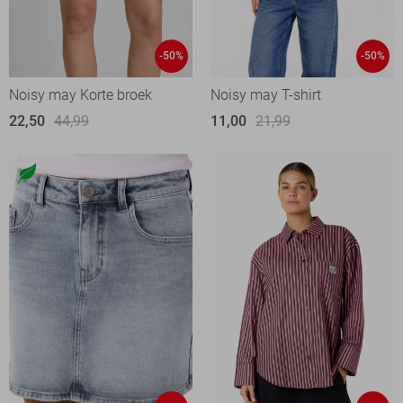
-50%
-50%
Noisy may Korte broek
Noisy may T-shirt
22,50
44,99
11,00
21,99