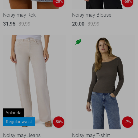
-20%
-50%
Noisy may Rok
Noisy may Blouse
31,95
39,99
20,00
39,99
Yolanda
Regular waist
-50%
-7%
Noisy may Jeans
Noisy may T-shirt