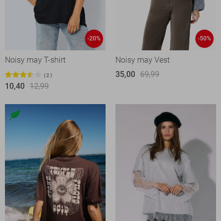
-20%
-50%
Noisy may T-shirt
Noisy may Vest
35,00
69,99
2
10,40
12,99