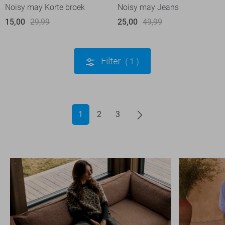
Noisy may Korte broek
Noisy may Jeans
15,00
29,99
25,00
49,99
Filter
1
1
2
3