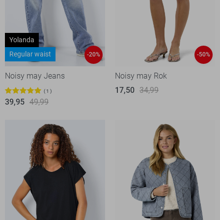
Yolanda
Regular waist
-20%
-50%
Noisy may Jeans
Noisy may Rok
17,50
34,99
1
39,95
49,99