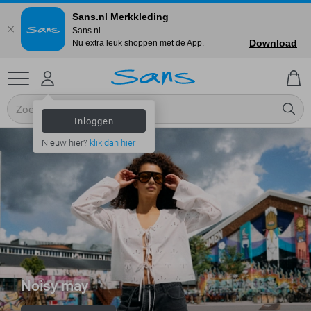
Sans.nl Merkkleding
Sans.nl
Download
Nu extra leuk shoppen met de App.
Inloggen
Nieuw hier?
klik dan hier
Noisy may