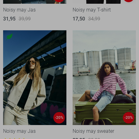
Noisy may Jas
Noisy may T-shirt
31,95
39,99
17,50
34,99
-20%
-20%
Noisy may Jas
Noisy may sweater