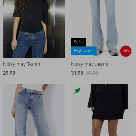
Sallie
High waist
-20%
Noisy may T-shirt
Noisy may Jeans
29,99
31,95
39,99