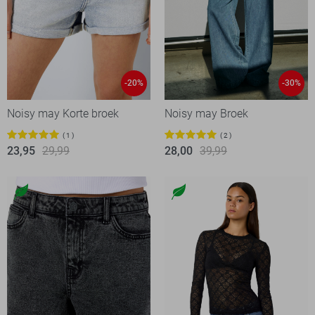
-20%
-30%
Noisy may Korte broek
Noisy may Broek
1
2
23,95
29,99
28,00
39,99