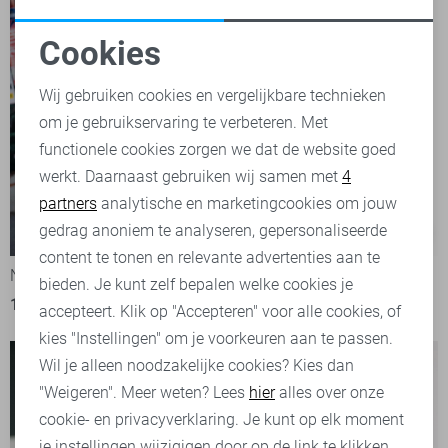
Cookies
Noodzakelijke cookies
Wij gebruiken cookies en vergelijkbare technieken
om je gebruikservaring te verbeteren. Met
Personalisatie cookies
functionele cookies zorgen we dat de website goed
werkt. Daarnaast gebruiken wij samen met
4
Analytische cookies
partners
analytische en marketingcookies om jouw
Marketing cookies
gedrag anoniem te analyseren, gepersonaliseerde
-50%
-30%
content te tonen en relevante advertenties aan te
Noisy may sweater
Noisy may Jurk
bieden. Je kunt zelf bepalen welke cookies je
13,50
26,99
31,50
44,99
accepteert. Klik op "Accepteren" voor alle cookies, of
kies "Instellingen" om je voorkeuren aan te passen.
Wil je alleen noodzakelijke cookies? Kies dan
"Weigeren". Meer weten? Lees
hier
alles over onze
cookie- en privacyverklaring. Je kunt op elk moment
je instellingen wijzigigen door op de link te klikken