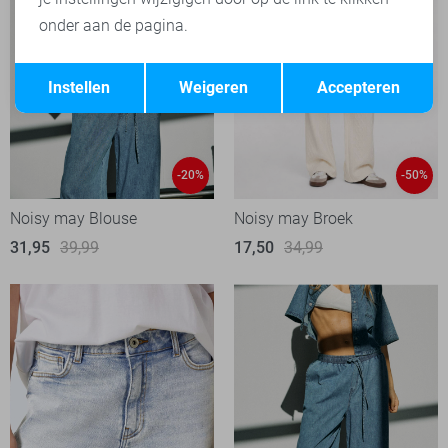
onder aan de pagina.
Opslaan
Terug
Instellen
Weigeren
Accepteren
-20%
-50%
Noisy may Blouse
Noisy may Broek
31,95
39,99
17,50
34,99