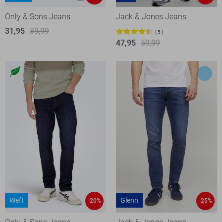
Only & Sons Jeans
Jack & Jones Jeans
31,95
39,99
5
47,95
59,99
Weft
Glenn
-20%
-25%