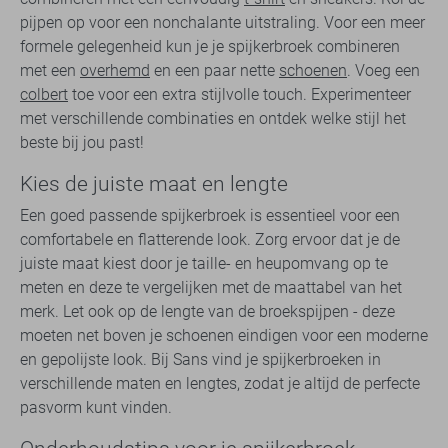
pijpen op voor een nonchalante uitstraling. Voor een meer
formele gelegenheid kun je je spijkerbroek combineren
met een
overhemd
en een paar nette
schoenen
. Voeg een
colbert
toe voor een extra stijlvolle touch. Experimenteer
met verschillende combinaties en ontdek welke stijl het
beste bij jou past!
Kies de juiste maat en lengte
Een goed passende spijkerbroek is essentieel voor een
comfortabele en flatterende look. Zorg ervoor dat je de
juiste maat kiest door je taille- en heupomvang op te
meten en deze te vergelijken met de maattabel van het
merk. Let ook op de lengte van de broekspijpen - deze
moeten net boven je schoenen eindigen voor een moderne
en gepolijste look. Bij Sans vind je spijkerbroeken in
verschillende maten en lengtes, zodat je altijd de perfecte
pasvorm kunt vinden.