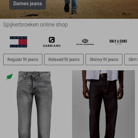
Dames jeans
Spijkerbroeken online shop
Regular fit jeans
Relaxed fit jeans
Skinny fit jeans
Slim 