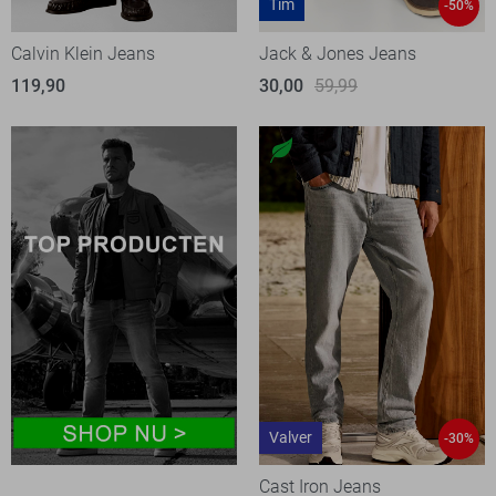
Tim
-50%
Calvin Klein Jeans
Jack & Jones Jeans
119,90
30,00
59,99
Valver
-30%
Cast Iron Jeans