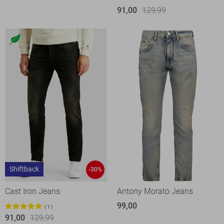
91,00
129,99
Shiftback
-30%
Cast Iron Jeans
Antony Morato Jeans
99,00
1
91,00
129,99