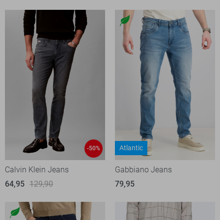
Atlantic
-50%
Calvin Klein Jeans
Gabbiano Jeans
64,95
129,90
79,95