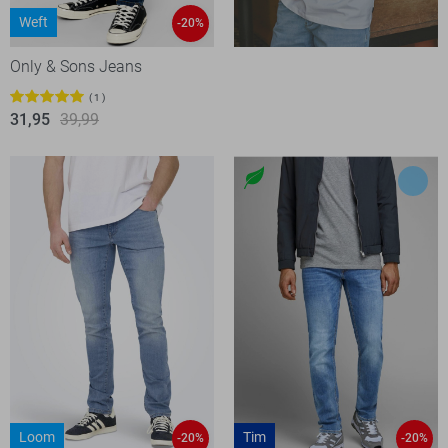
Weft
-20%
Only & Sons Jeans
1
31,95
39,99
Loom
Tim
-20%
-20%