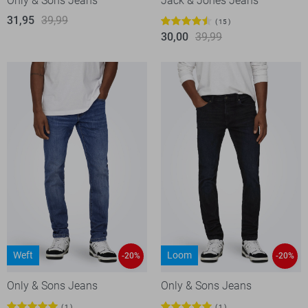
Only & Sons Jeans
Jack & Jones Jeans
31,95
39,99
15
30,00
39,99
Weft
Loom
-20%
-20%
Only & Sons Jeans
Only & Sons Jeans
1
1