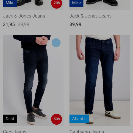
Mike
Mike
-20%
Jack & Jones Jeans
Jack & Jones Jeans
31,95
39,99
39,99
Dust
Atlantic
-50%
Cars Jeans
Gabbiano Jeans