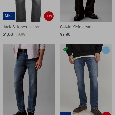
Mike
-15%
Jack & Jones Jeans
Calvin Klein Jeans
51,00
59,99
99,90