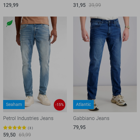
129,99
31,95
39,99
Seaham
Atlantic
-15%
Petrol Industries Jeans
Gabbiano Jeans
79,95
3
59,50
69,99