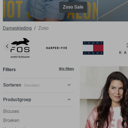
Zoso Sale
Dameskleding
Zoso
Filters
Wis filters
Sorteren
Standaard
Standaard
Productgroep
€ laag-hoog
Blouses
€ hoog-laag
Broeken