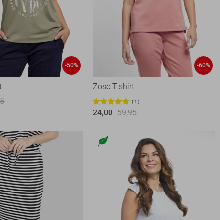
-50%
-60%
t
Zoso T-shirt
95
1
24,00
59,95