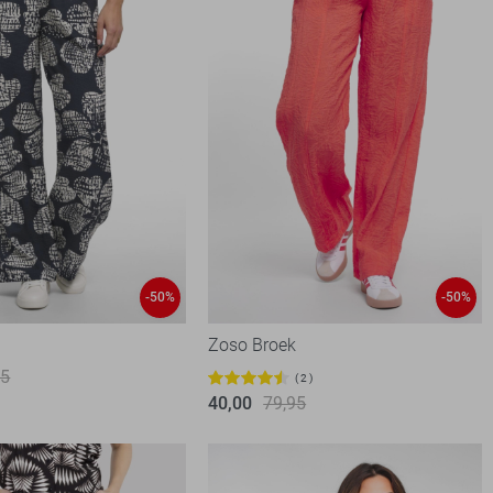
-50%
-50%
k
Zoso Broek
95
2
40,00
79,95