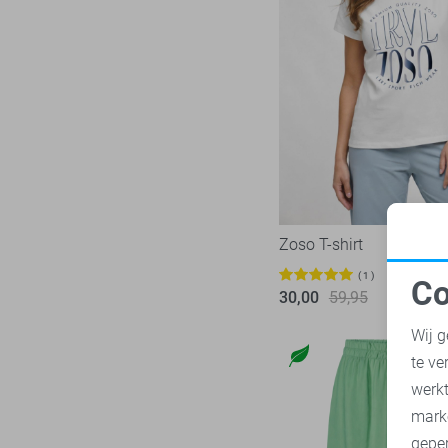
LTB
22
Mac
31
Malelions
17
Minus
14
NED
117
Noisy may
85
Nukus
45
Object
181
Zoso T-shirt
Only
1026
1
Co
Pieces
283
30,00
59,95
N
Presly & Sun
15
Wij g
Red Button
170
te ve
A
Refined Department
46
werk
Rino & Pelle
mark
46
geper
Sans
7