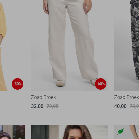
-50%
-60%
Zoso Broek
Zoso Broe
32,00
79,95
40,00
79,