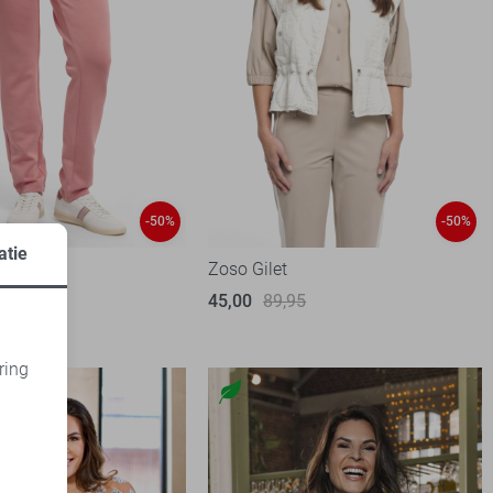
-50%
-50%
atie
k
Zoso Gilet
95
45,00
89,95
ring
d