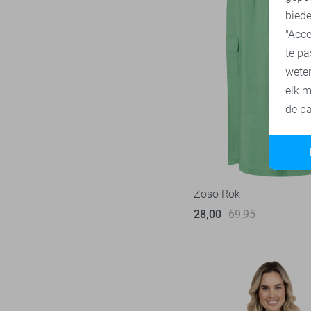
biede
SisterS point
271
"Acce
Studio Amaya
27
te pa
Superdry
3
wete
Tommy Jeans
77
elk m
Touch
de pa
22
TQ Amsterdam
43
Vero Moda
545
Vila
435
Zoso Rok
Ydence
68
28,00
69,95
Zoso
231
Zusss
49