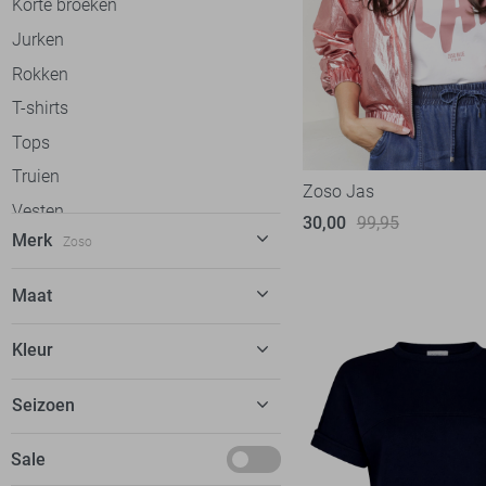
Korte broeken
Jurken
Rokken
T-shirts
Tops
Truien
Zoso Jas
Vesten
30,00
99,95
Merk
Zoso
Gilets
Jassen
C&S The Label
58
Maat
Calvin Klein
30
XS
Kleur
Cars
20
S
dfns
2
Beige
Seizoen
M
Donders
8
Blauw
L
Deals
Sale
EsQualo
51
Camel
XL