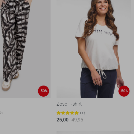
-50%
-50%
k
Zoso T-shirt
95
1
25,00
49,95