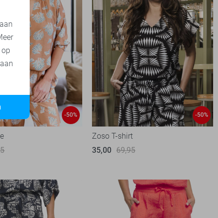
 aan
Meer
t op
 aan
n
-50%
-50%
se
Zoso T-shirt
95
35,00
69,95