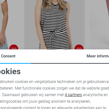
-50%
-50%
Consent
Meer inform
Zoso Top
Zoso Broe
40,00
79,
1
okies
25,00
49,95
oodzakelijke cookies
Personalisatie cookies
ebruiken cookies en vergelijkbare technieken om je gebruikserva
rbeteren. Met functionele cookies zorgen we dat de website goe
nalytische cookies
Marketing cookies
t. Daarnaast gebruiken wij samen met
4 partners
analytische en
etingcookies om jouw gedrag anoniem te analyseren,
sonaliseerde content te tonen en relevante advertenties aan te