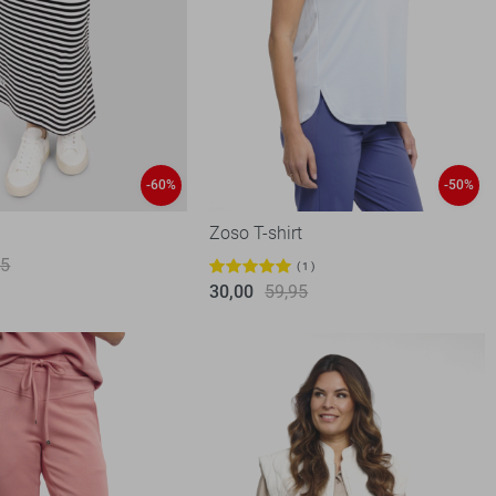
-60%
-50%
Zoso T-shirt
95
1
30,00
59,95