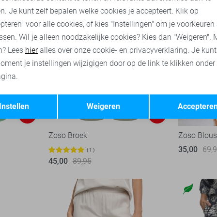
n. Je kunt zelf bepalen welke cookies je accepteert. Klik op
pteren" voor alle cookies, of kies "Instellingen" om je voorkeuren
ssen. Wil je alleen noodzakelijke cookies? Kies dan "Weigeren". 
n? Lees
hier
alles over onze cookie- en privacyverklaring. Je kun
oment je instellingen wijzigigen door op de link te klikken onder
gina.
Opslaan
Terug
Instellen
Weigeren
Acceptere
-60%
-50%
Zoso Broek
Zoso Blou
35,00
69,
1
45,00
89,95