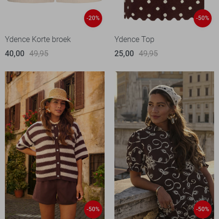
-20%
-50%
Ydence Korte broek
Ydence Top
40,00
49,95
25,00
49,95
-50%
-50%