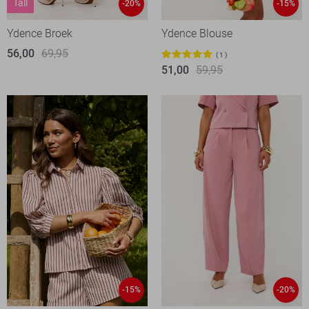
Tall
-20%
-15%
Ydence Broek
Ydence Blouse
56,00
69,95
1
51,00
59,95
-15%
-20%