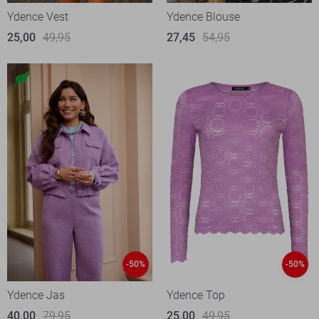
Ydence Vest
Ydence Blouse
25,00
49,95
27,45
54,95
-50%
-50%
Ydence Jas
Ydence Top
40,00
79,95
25,00
49,95