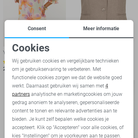
Consent
Meer informatie
-50%
-50%
Cookies
Ydence T-shirt
Ydence Gilet
Noodzakelijke cookies
Wij gebruiken cookies en vergelijkbare technieken
35,00
69,95
1
25,00
49,95
om je gebruikservaring te verbeteren. Met
Personalisatie cookies
functionele cookies zorgen we dat de website goed
werkt. Daarnaast gebruiken wij samen met
4
Analytische cookies
partners
analytische en marketingcookies om jouw
Marketing cookies
gedrag anoniem te analyseren, gepersonaliseerde
content te tonen en relevante advertenties aan te
bieden. Je kunt zelf bepalen welke cookies je
accepteert. Klik op "Accepteren" voor alle cookies, of
kies "Instellingen" om je voorkeuren aan te passen.