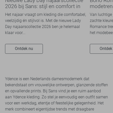
Nieuwe Lady Day najaarscollectie
Boho Rom
2026 bij Sans: stijl en comfort in
modetrend
travelkwaliteit
overal zie
Het najaar vraagt om kleding die comfortabel,
Van luchtige 
veelzijdig én stijlvol is. Met de nieuwe Lady
zachte kleure
Day najaarscollectie 2026 ben je helemaal
Romance tren
klaar voor...
het modebeel
Ontdek nu
Ontdek
Ydence is een Nederlands damesmodemerk dat
bekendstaat om vrouwelijke ontwerpen, glanzende stoffen
en opvallende prints. Bij Sans vind je een ruim aanbod
aan Ydence kleding. Zo stel je eenvoudig een outfit samen
voor een werkdag, etentje of feestelijke gelegenheid. Het
merk combineert eigentijdse trends met draagbare