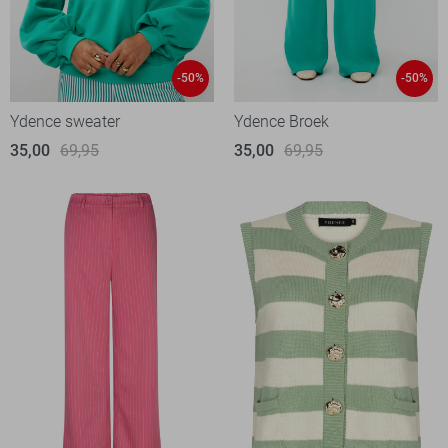
-50%
-50%
Ydence sweater
Ydence Broek
35,00
69,95
35,00
69,95