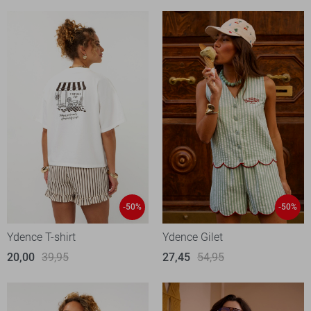
-50%
-50%
Ydence T-shirt
Ydence Gilet
20,00
39,95
27,45
54,95