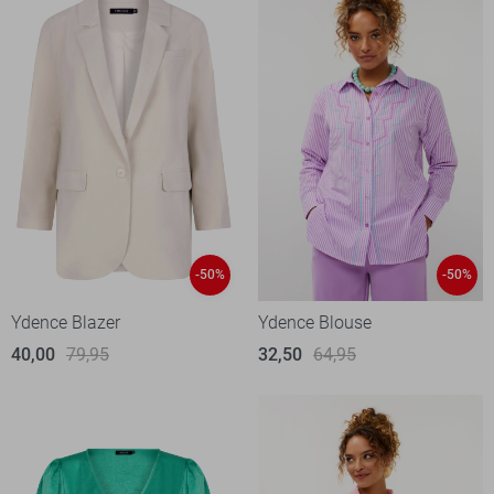
-50%
-50%
Ydence Blazer
Ydence Blouse
40,00
79,95
32,50
64,95