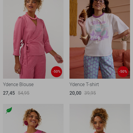
-50%
-50%
Ydence Blouse
Ydence T-shirt
27,45
54,95
20,00
39,95