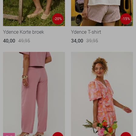
-20%
-15%
Ydence Korte broek
Ydence T-shirt
40,00
49,95
34,00
39,95