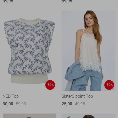
39,95
59,95
-50%
-50%
NED Top
SisterS point Top
30,00
59,99
25,00
49,95