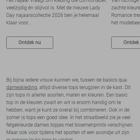
Het najaar vraagt om kleding die comfortabel,
Van luchtige 
veelzijdig én stijlvol is. Met de nieuwe Lady
zachte kleure
Day najaarscollectie 2026 ben je helemaal
Romance tren
klaar voor...
het modebeel
Ontdek nu
Ontdek
Bij bijna iedere vrouw kunnen we, tussen de basics qua
dameskleding
, altijd diverse tops terugzien in de kast. Dit
zijn tops in allerlei soorten, maten en kleuren. Een basic
top in de kleuren zwart en wit is enorm handig om te
hebben, want je kunt ze overal bij combineren. Ook in de
zomer is tops een goed idee. In het straatbeeld zie je veel
felgekleurde dames topjes met bloemenprints verschijnen.
Maar ook voor tijdens het sporten of een avondje uit zijn
er genoeg leuke tops te vinden.