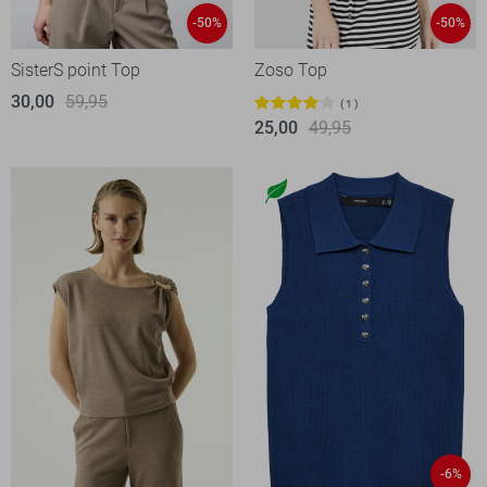
-50%
-50%
SisterS point Top
Zoso Top
30,00
59,95
1
25,00
49,95
-6%