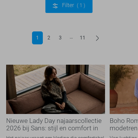
Filter
1
1
2
3
11
Nieuwe Lady Day najaarscollectie
Boho Rom
2026 bij Sans: stijl en comfort in
modetrend
travelkwaliteit
overal zie