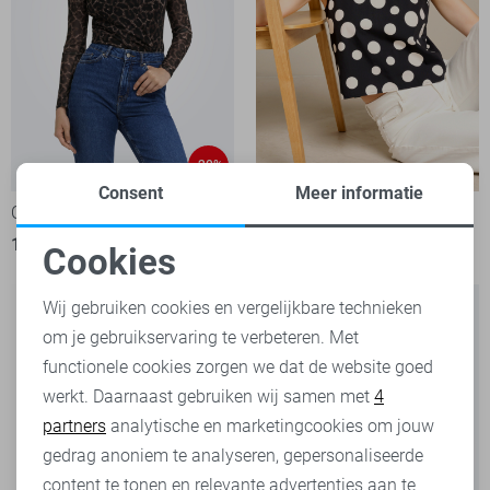
-20%
Consent
Meer informatie
Only Top
LolaLiza Top
19,95
24,99
35,99
Cookies
Noodzakelijke cookies
Wij gebruiken cookies en vergelijkbare technieken
om je gebruikservaring te verbeteren. Met
Personalisatie cookies
functionele cookies zorgen we dat de website goed
werkt. Daarnaast gebruiken wij samen met
4
Analytische cookies
partners
analytische en marketingcookies om jouw
Marketing cookies
gedrag anoniem te analyseren, gepersonaliseerde
content te tonen en relevante advertenties aan te