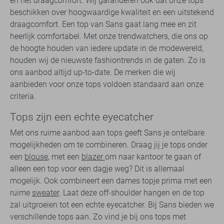
en het draagcomfort. Wij garanderen ook dat onze tops
beschikken over hoogwaardige kwaliteit en een uitstekend
draagcomfort. Een top van Sans gaat lang mee en zit
heerlijk comfortabel. Met onze trendwatchers, die ons op
de hoogte houden van iedere update in de modewereld,
houden wij de nieuwste fashiontrends in de gaten. Zo is
ons aanbod altijd up-to-date. De merken die wij
aanbieden voor onze tops voldoen standaard aan onze
criteria.
Tops zijn een echte eyecatcher
Met ons ruime aanbod aan tops geeft Sans je ontelbare
mogelijkheden om te combineren. Draag jij je tops onder
een
blouse
, met een
blazer
om naar kantoor te gaan of
alleen een top voor een dagje weg? Dit is allemaal
mogelijk. Ook combineert een dames topje prima met een
ruime
sweater
. Laat deze off-shoulder hangen en de top
zal uitgroeien tot een echte eyecatcher. Bij Sans bieden we
verschillende tops aan. Zo vind je bij ons tops met