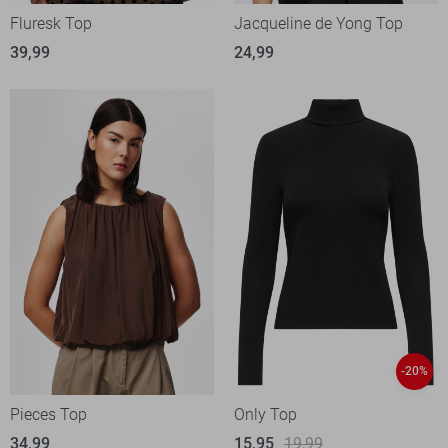
Fluresk Top
Jacqueline de Yong Top
39,99
24,99
-20%
Pieces Top
Only Top
34,99
15,95
19,99