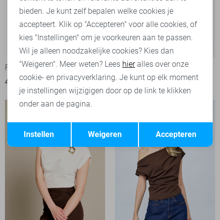
bieden. Je kunt zelf bepalen welke cookies je
accepteert. Klik op "Accepteren" voor alle cookies, of
kies "Instellingen" om je voorkeuren aan te passen.
-20%
Wil je alleen noodzakelijke cookies? Kies dan
"Weigeren". Meer weten? Lees
hier
alles over onze
Fluresk Top
Only Top
cookie- en privacyverklaring. Je kunt op elk moment
49,99
19,95
24,99
je instellingen wijzigigen door op de link te klikken
onder aan de pagina.
Opslaan
Terug
Instellen
Weigeren
Accepteren