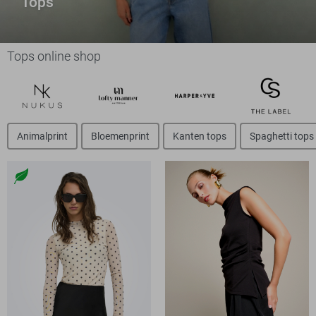
Tops
Tops online shop
Animalprint
Bloemenprint
Kanten tops
Spaghetti tops