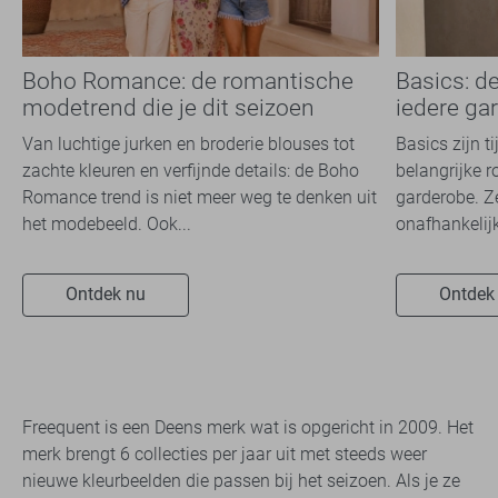
Boho Romance: de romantische
Basics: d
modetrend die je dit seizoen
iedere ga
overal ziet
Van luchtige jurken en broderie blouses tot
Basics zijn t
zachte kleuren en verfijnde details: de Boho
belangrijke r
Romance trend is niet meer weg te denken uit
garderobe. Z
het modebeeld. Ook...
onafhankelijk
Ontdek nu
Ontdek
Freequent is een Deens merk wat is opgericht in 2009. Het
merk brengt 6 collecties per jaar uit met steeds weer
nieuwe kleurbeelden die passen bij het seizoen. Als je ze