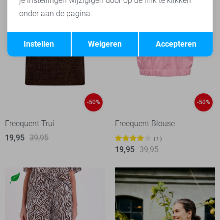
je instellingen wijzigigen door op de link te klikken
onder aan de pagina.
Opslaan
Terug
Instellen
Weigeren
Accepteren
-50%
-50%
Freequent Trui
Freequent Blouse
19,95
39,95
1
19,95
39,95