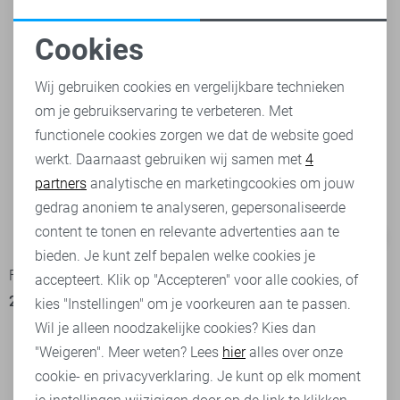
Cookies
Noodzakelijke cookies
Wij gebruiken cookies en vergelijkbare technieken
om je gebruikservaring te verbeteren. Met
Personalisatie cookies
functionele cookies zorgen we dat de website goed
werkt. Daarnaast gebruiken wij samen met
4
Analytische cookies
partners
analytische en marketingcookies om jouw
Marketing cookies
gedrag anoniem te analyseren, gepersonaliseerde
content te tonen en relevante advertenties aan te
-50%
-50%
bieden. Je kunt zelf bepalen welke cookies je
Freequent Jurk
Freequent Vest
accepteert. Klik op "Accepteren" voor alle cookies, of
24,95
49,95
24,95
49,95
kies "Instellingen" om je voorkeuren aan te passen.
Wil je alleen noodzakelijke cookies? Kies dan
"Weigeren". Meer weten? Lees
hier
alles over onze
cookie- en privacyverklaring. Je kunt op elk moment