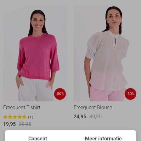
-50%
-50%
Freequent T-shirt
Freequent Blouse
24,95
49,95
1
19,95
39,95
Consent
Meer informatie