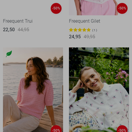
-50%
-50%
Freequent Trui
Freequent Gilet
22,50
44,95
1
24,95
49,95
-50%
-50%