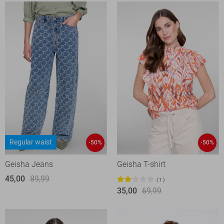
Regular waist
-50%
-50%
Geisha Jeans
Geisha T-shirt
45,00
89,99
1
35,00
69,99