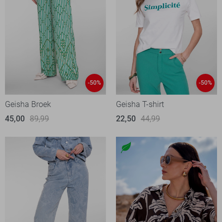
-50%
-50%
Geisha Broek
Geisha T-shirt
45,00
89,99
22,50
44,99