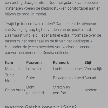
een prettig draagcomfort. Door het gebruik van soepele
materialen voelen de kledingstukken comfortabel aan en
blijven ze mooi in model.
Twijfel je tussen twee maten? Dan helpen de adviseurs
van Sans je graag bij het vinden van de juiste maat.
Daarnaast vind je bij ieder artikel extra informatie over de
pasvorm, het materiaal en de fit van het kledingstuk.
Hieronder zie je een overzicht van veelvoorkomende
pasvormen binnen de Geisha collectie.
Item
Pasvorm
Kenmerk
Stijl
Maxi jurk
Losvallend
Luchtig en soepel
Vrouwelijk
Tunic
Ruim
Bewegingsvrijheid
Casual
blouse
Licht
Stretch en
Chino broek
Modern
getailleerd
comfort
Waarom Geisha kopen bij Sans?