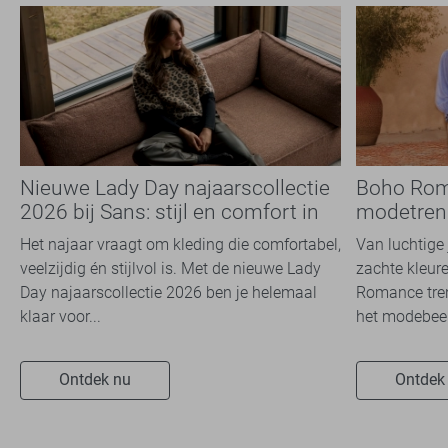
Nieuwe Lady Day najaarscollectie
Boho Rom
2026 bij Sans: stijl en comfort in
modetrend
travelkwaliteit
overal zie
Het najaar vraagt om kleding die comfortabel,
Van luchtige 
veelzijdig én stijlvol is. Met de nieuwe Lady
zachte kleure
Day najaarscollectie 2026 ben je helemaal
Romance tren
klaar voor...
het modebeel
Ontdek nu
Ontdek