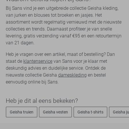
Bij Sans vind je een uitgebreide collectie Geisha kleding,
van jurken en blouses tot broeken en jasjes. Het
assortiment wordt regelmatig vernieuwd met de nieuwste
collecties en trends. Daarnaast profiteer je van snelle
levering, gratis verzending vanaf €95 en een retourtermijn
van 21 dagen.
Heb je vragen over een artikel, maat of bestelling? Dan
staat de
klantenservice
van Sans voor je klaar met
deskundig advies en duidelijke service. Ontdek de
nieuwste collectie Geisha
dameskleding
en bestel
eenvoudig online bij Sans.
Heb je dit al eens bekeken?
Geisha truien
Geisha vesten
Geisha t-shirts
Geisha j