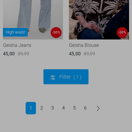
High waist
-50%
-50%
Geisha Jeans
Geisha Blouse
45,00
89,99
45,00
89,99
Filter
1
1
2
3
4
5
6