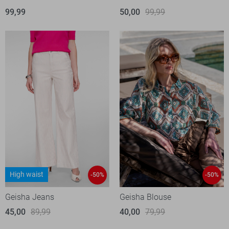
99,99
50,00
99,99
High waist
-50%
-50%
Geisha Jeans
Geisha Blouse
45,00
89,99
40,00
79,99