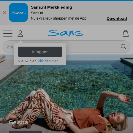
Sans.nl Merkkleding
Sans.nl
Download
Nu extra leuk shoppen met de App.
Inloggen
Nieuw hier?
klik dan hier
Geisha