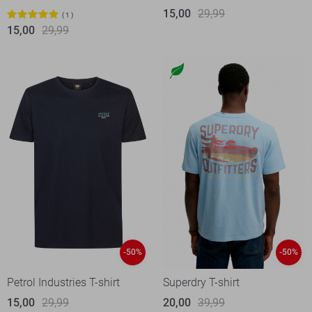
15,00
29,99
1
15,00
29,99
-50%
-50%
Petrol Industries T-shirt
Superdry T-shirt
15,00
29,99
20,00
39,99