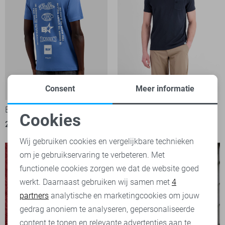
Consent
Meer informatie
-50%
-50%
Ballin T-shirt
Lerros T-shirt
Cookies
25,00
49,99
18,00
35,99
Noodzakelijke cookies
Wij gebruiken cookies en vergelijkbare technieken
om je gebruikservaring te verbeteren. Met
Personalisatie cookies
functionele cookies zorgen we dat de website goed
werkt. Daarnaast gebruiken wij samen met
4
Analytische cookies
partners
analytische en marketingcookies om jouw
Marketing cookies
gedrag anoniem te analyseren, gepersonaliseerde
content te tonen en relevante advertenties aan te