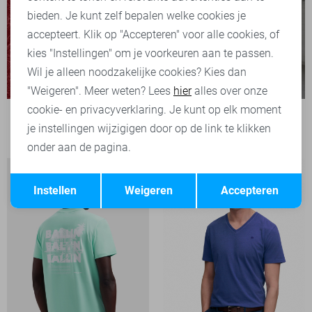
bieden. Je kunt zelf bepalen welke cookies je
accepteert. Klik op "Accepteren" voor alle cookies, of
kies "Instellingen" om je voorkeuren aan te passen.
Wil je alleen noodzakelijke cookies? Kies dan
-15%
"Weigeren". Meer weten? Lees
hier
alles over onze
cookie- en privacyverklaring. Je kunt op elk moment
Only & Sons T-shirt
je instellingen wijzigigen door op de link te klikken
21,25
24,99
onder aan de pagina.
Opslaan
Terug
Instellen
Weigeren
Accepteren