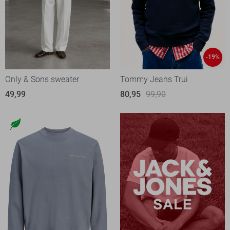
-19%
Only & Sons sweater
Tommy Jeans Trui
49,99
80,95
99,90