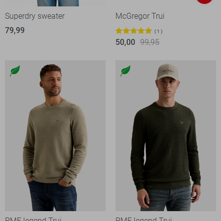
Superdry sweater
McGregor Trui
79,99
1
50,00
99,95
PME legend Trui
PME legend Trui