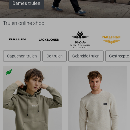
Dames truien
Truien online shop
Capuchon truien
Coltruien
Gebreide truien
Gestreepte 