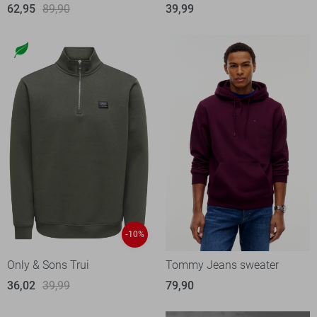
62,95
89,90
39,99
-10%
Only & Sons Trui
Tommy Jeans sweater
36,02
39,99
79,90