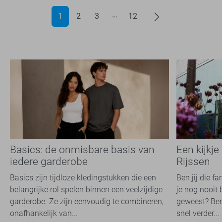
1
2
3
12
Basics: de onmisbare basis van
Een kijkje
iedere garderobe
Rijssen
Basics zijn tijdloze kledingstukken die een
Ben jij die f
belangrijke rol spelen binnen een veelzijdige
je nog nooit 
garderobe. Ze zijn eenvoudig te combineren,
geweest? Ben
onafhankelijk van...
snel verder...