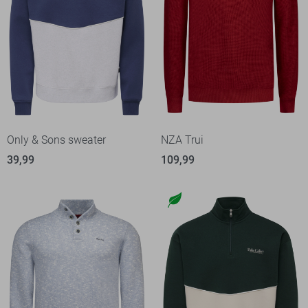
Only & Sons sweater
NZA Trui
39,99
109,99