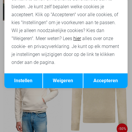
bieden. Je kunt zelf bepalen welke cookies je
accepteert. Klik op "Accepteren" voor alle cookies, of
kies "Instellingen" om je voorkeuren aan te passen.
NZA Trui
Wil je alleen noodzakelijke cookies? Kies dan
109,99
"Weigeren". Meer weten? Lees
hier
alles over onze
cookie- en privacyverklaring. Je kunt op elk moment
je instellingen wijzigigen door op de link te klikken
onder aan de pagina.
Opslaan
Terug
Instellen
Weigeren
Accepteren
-50%