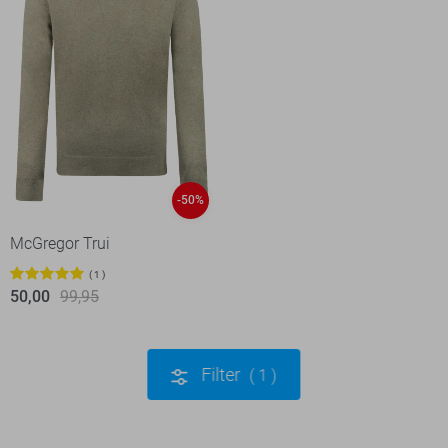
-50%
McGregor Trui
1
50,00
99,95
Filter
1