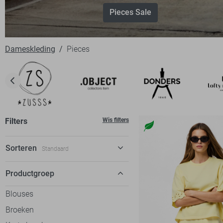
Pieces Sale
Dameskleding
Pieces
Filters
Wis filters
Sorteren
Standaard
Standaard
Productgroep
€ laag-hoog
Blouses
€ hoog-laag
Broeken