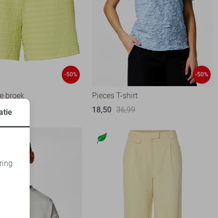
-50%
-50%
e broek
Pieces T-shirt
99
18,50
36,99
atie
ring
d