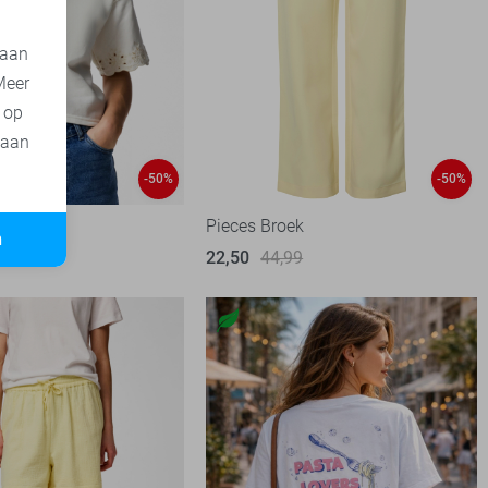
 aan
Meer
t op
 aan
-50%
-50%
irt
Pieces Broek
n
99
22,50
44,99