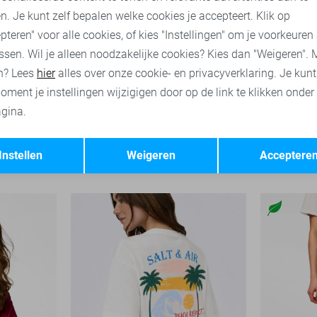
n. Je kunt zelf bepalen welke cookies je accepteert. Klik op
pteren" voor alle cookies, of kies "Instellingen" om je voorkeuren
ssen. Wil je alleen noodzakelijke cookies? Kies dan "Weigeren". 
n? Lees
hier
alles over onze cookie- en privacyverklaring. Je kun
oment je instellingen wijzigigen door op de link te klikken onder
gina.
-50%
-50%
Opslaan
Terug
Pieces T-shirt
Pieces T-sh
Instellen
Weigeren
Acceptere
20,00
39,99
20,00
39,