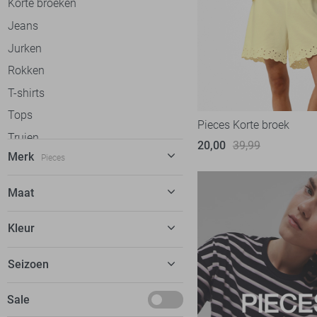
Korte broeken
Jeans
Jurken
Rokken
T-shirts
Tops
Pieces Korte broek
Truien
20,00
39,99
Merk
Pieces
Vesten
Gilets
C&S The Label
57
Maat
Blazers
Calvin Klein
31
36
Jassen
Kleur
Cars
20
70
Ondergoed
dfns
2
Beige
Seizoen
75
Loungewear
Donders
8
Blauw
80
Accessoires
Basics
Sale
EsQualo
52
Bordeaux
85
Schoenen