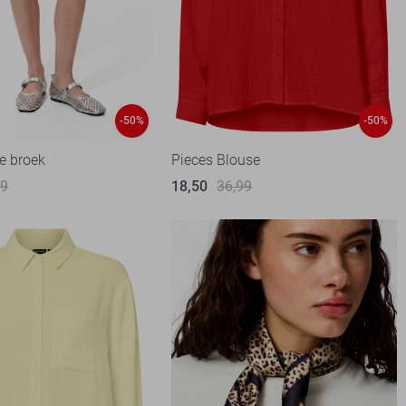
-50%
-50%
e broek
Pieces Blouse
99
18,50
36,99