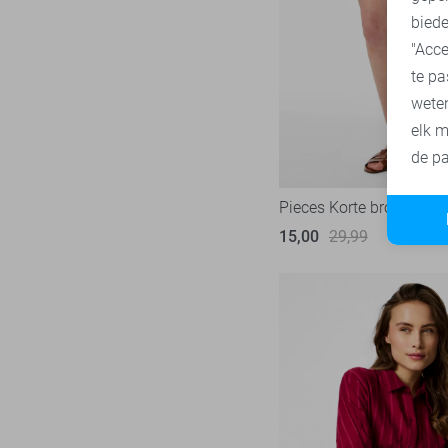
M/L
biede
SisterS point
272
L
"Acce
Studio Amaya
27
te pa
L/32
Superdry
3
wete
L/XL
Tommy Jeans
78
elk m
XL
Touch
de pa
23
XXL
TQ Amsterdam
43
Pieces Korte broek
Vero Moda
536
15,00
29,99
Vila
440
Ydence
69
Zoso
232
Zusss
49