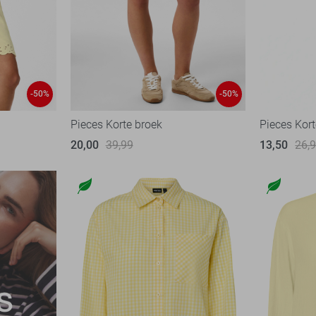
-50%
-50%
Pieces Korte broek
Pieces Kort
20,00
39,99
13,50
26,