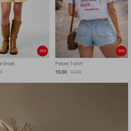
-50%
-50%
e broek
Pieces T-shirt
99
10,00
19,99