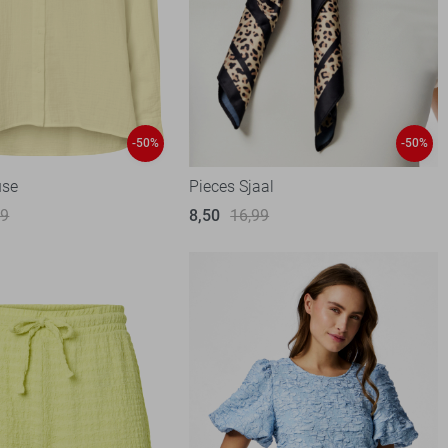
-50%
-50%
use
Pieces Sjaal
99
8,50
16,99